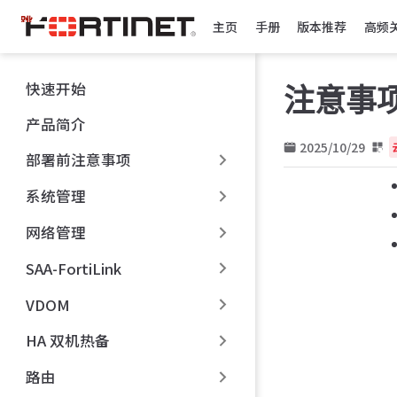
跳
主页
手册
版本推荐
高频
至
主
要
快速开始
注意事
內
容
产品简介
2025/10/29
部署前注意事项
系统管理
网络管理
SAA-FortiLink
VDOM
HA 双机热备
路由