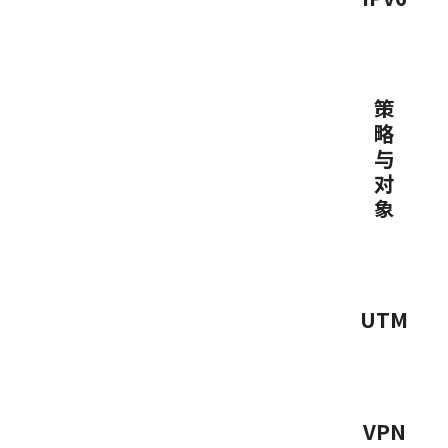
策
略
与
对
象
UTM
VPN