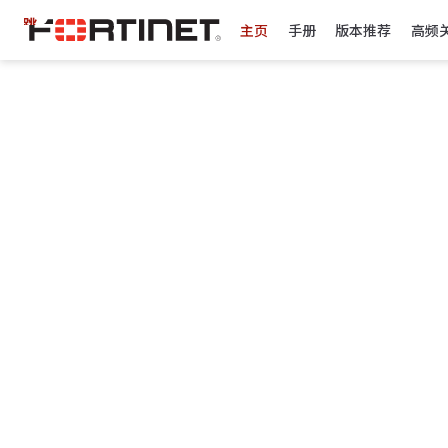
跳
主页
手册
版本推荐
高频
至
主
要
內
容