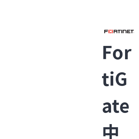
For
tiG
ate
中