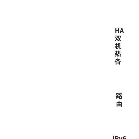
HA
双
机
热
备
路
由
IPv6