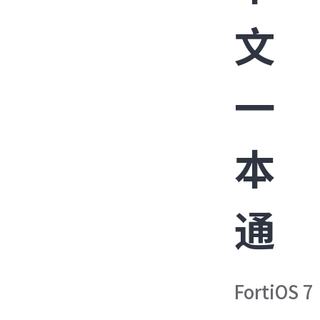
文
一
本
通
FortiOS 7