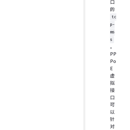
口
的
tc
p-
ms
s
。
PP
Po
E
虚
拟
接
口
可
以
针
对