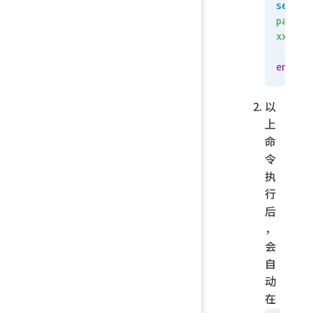
set
passwo
xxxxxx
    n
end
以
上
命
令
执
行
后
，
会
自
动
在