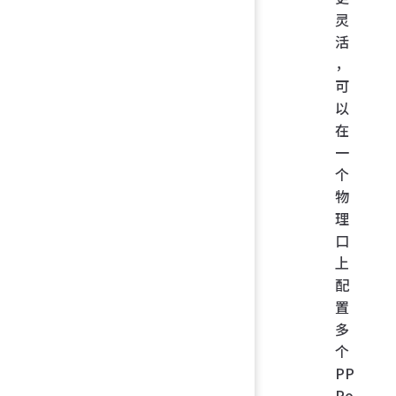
灵
活
，
可
以
在
一
个
物
理
口
上
配
置
多
个
PP
Po