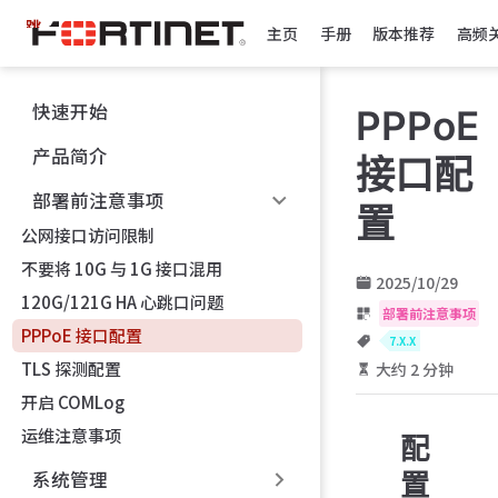
跳
主页
手册
版本推荐
高频
至
主
要
快速开始
PPPoE
內
容
产品简介
接口配
部署前注意事项
置
公网接口访问限制
不要将 10G 与 1G 接口混用
2025/10/29
120G/121G HA 心跳口问题
部署前注意事项
PPPoE 接口配置
7.X.X
TLS 探测配置
大约 2 分钟
开启 COMLog
运维注意事项
配
系统管理
置