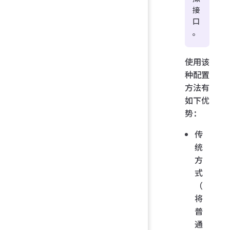
接
口
。
使用该
种配置
方法有
如下优
势：
传
统
方
式
（
将
普
通