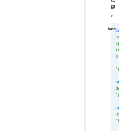
码
。
config
system
pppoe-
interf
e
    e
"pppoe
set
device
"port2
set
userna
"bing"