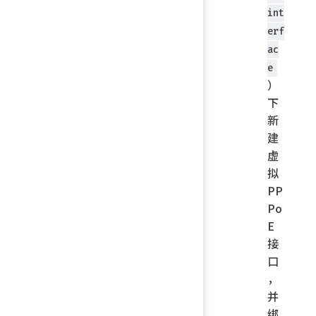
int
erf
ac
e
）
下
新
建
虚
拟
PP
Po
E
接
口
，
并
绑