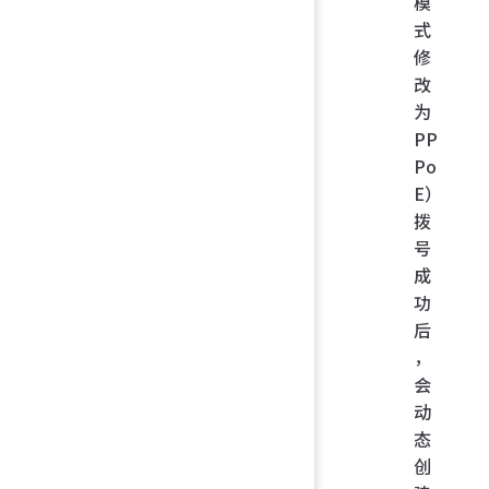
模
式
修
改
为
PP
Po
E）
拨
号
成
功
后
，
会
动
态
创