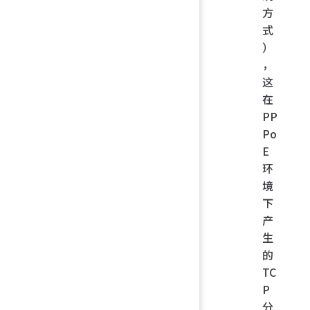
方
式
）
，
这
在
PP
Po
E
环
境
下
产
生
的
TC
P
分