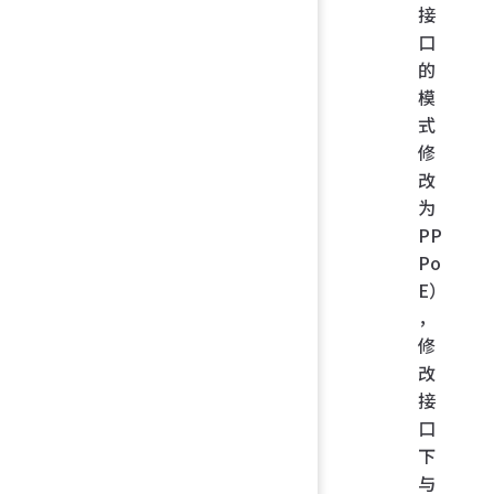
接
口
的
模
式
修
改
为
PP
Po
E）
，
修
改
接
口
下
与