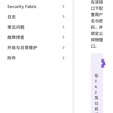
在该接
Security Fabric
口下配
置用户
日志
名与密
常见问题
码，并
绑定公
故障排查
网物理
口。
开局与日常维护
附件
重
要
在
7.
4.
2
及
以
后