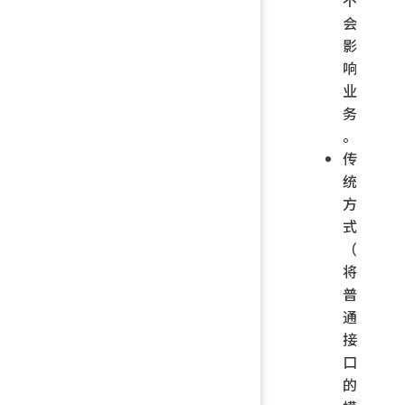
不
会
影
响
业
务
。
传
统
方
式
（
将
普
通
接
口
的