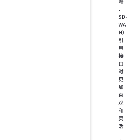
略
、
SD-
WA
N）
引
用
接
口
时
更
加
直
观
和
灵
活
。