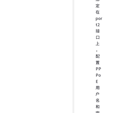
定
在
por
t2
接
口
上
，
配
置
PP
Po
E
用
户
名
和
密