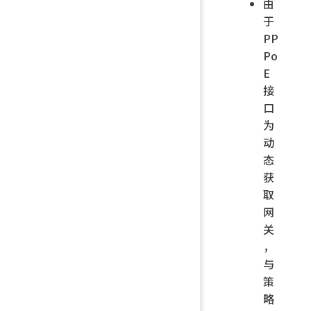
由
于
PP
Po
E
接
口
为
动
态
获
取
网
关
，
与
策
略