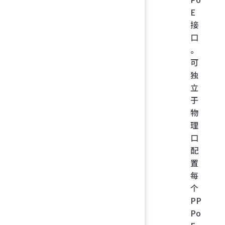
E
接
口
。
可
独
立
于
物
理
口
配
置
每
个
PP
Po