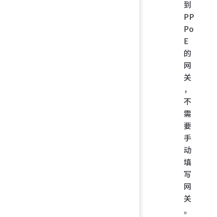
到
PP
Po
E
的
网
关
，
不
需
要
手
动
填
写
网
关
。