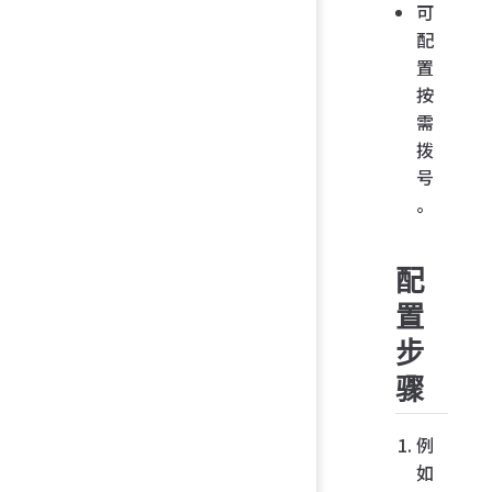
可
配
置
按
需
拨
号
。
配
置
步
骤
例
如