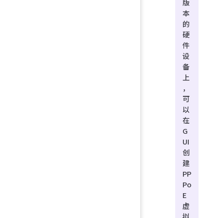
版
本
的
硬
件
设
备
上
，
可
以
在
G
UI
创
建
PP
Po
E
虚
拟