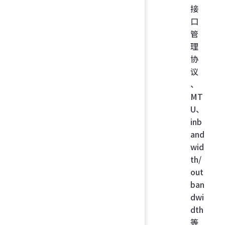
接
口
管
理
协
议
、
MT
U、
inb
and
wid
th/
out
ban
dwi
dth
等