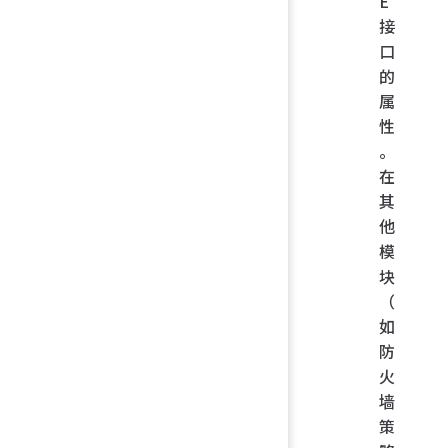
E
接
口
的
属
性
。
在
其
他
模
块
（
如
防
火
墙
策