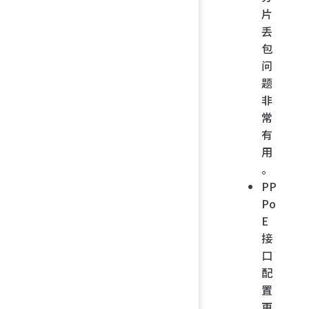
片
丢
包
问
题
非
常
有
用
。
PP
Po
E
接
口
配
置
更