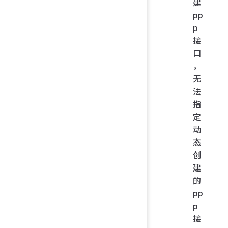
建
pp
p
接
口
，
无
法
指
定
动
态
创
建
的
pp
p
接