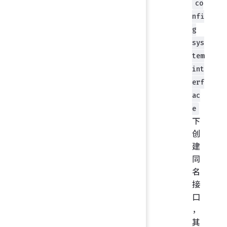
co
nfi
g
sys
tem
int
erf
ac
e
下
创
建
同
名
接
口
，
其