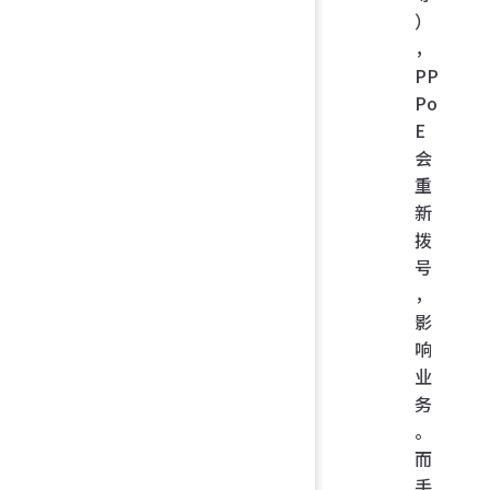
）
，
PP
Po
E
会
重
新
拨
号
，
影
响
业
务
。
而
手