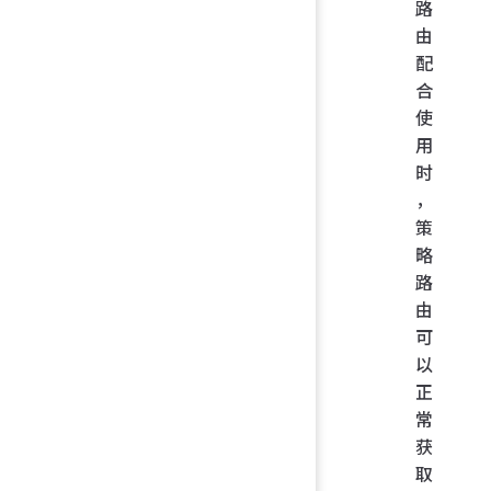
路
由
配
合
使
用
时
，
策
略
路
由
可
以
正
常
获
取