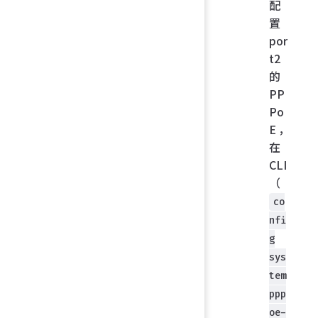
配
置
por
t2
的
PP
Po
E，
在
CLI
（
co
nfi
g
sys
tem
ppp
oe-