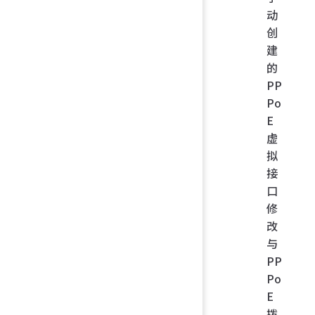
动
创
建
的
PP
Po
E
虚
拟
接
口
修
改
与
PP
Po
E
拨