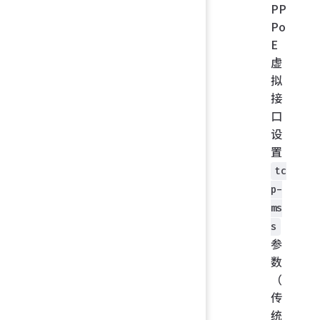
PP
Po
E
虚
拟
接
口
设
置
tc
p-
ms
s
参
数
（
传
统