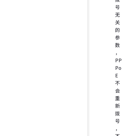
号
无
关
的
参
数
，
PP
Po
E
不
会
重
新
拨
号
，