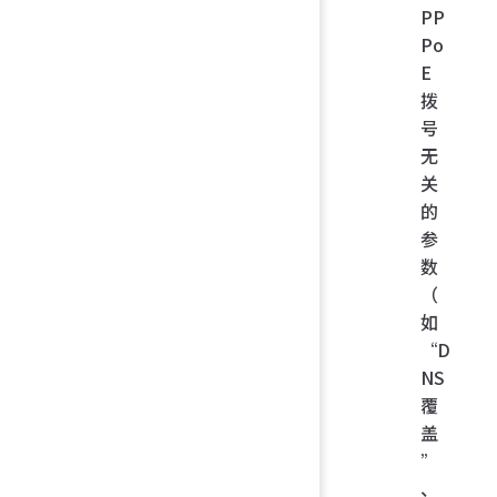
PP
Po
E
拨
号
无
关
的
参
数
（
如
“D
NS
覆
盖
”
、