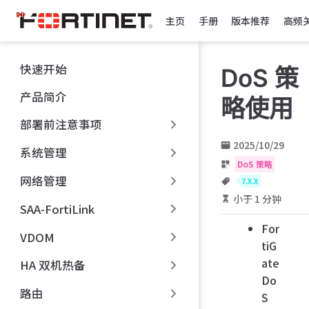
跳
主页
手册
版本推荐
高频
至
主
要
快速开始
DoS 策
內
容
产品简介
略使用
部署前注意事项
2025/10/29
系统管理
DoS 策略
网络管理
7.X.X
小于 1 分钟
SAA-FortiLink
For
VDOM
tiG
ate
HA 双机热备
Do
路由
S