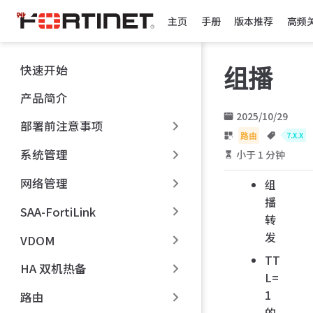
跳
主页
手册
版本推荐
高频
至
主
要
快速开始
组播
內
容
产品简介
2025/10/29
部署前注意事项
路由
7.X.X
系统管理
小于 1 分钟
网络管理
组
播
SAA-FortiLink
转
发
VDOM
TT
HA 双机热备
L=
1
路由
的