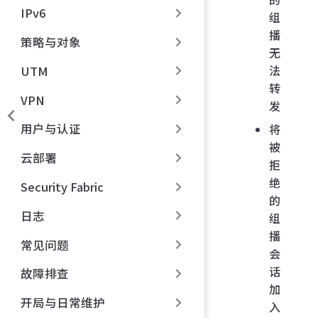
IPv6
组
播
策略与对象
无
法
UTM
转
VPN
发
用户与认证
将
被
云部署
拒
绝
Security Fabric
的
日志
组
播
常见问题
会
话
故障排查
加
开局与日常维护
入