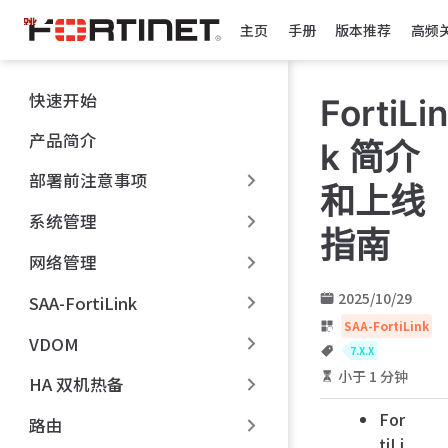
跳
主页
手册
版本推荐
高频
至
主
要
快速开始
FortiLin
內
容
产品简介
k 简介
部署前注意事项
和上线
系统管理
指南
网络管理
2025/10/29
SAA-FortiLink
SAA-FortiLink
VDOM
7.X.X
小于 1 分钟
HA 双机热备
For
路由
tiLi