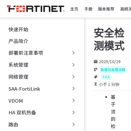
跳
主页
手册
版本推荐
高频
至
主
要
快速开始
安全检
內
容
产品简介
测模式
部署前注意事项
2025/10/29
系统管理
数据包处理流程
网络管理
7.X.X
小于 1 分钟
SAA-FortiLink
基
VDOM
于
流
HA 双机热备
的
路由
检