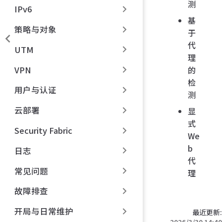
测
IPv6
基
策略与对象
于
代
UTM
理
VPN
的
检
用户与认证
测
云部署
显
式
Security Fabric
We
b
日志
代
常见问题
理
故障排查
开局与日常维护
最近更新: