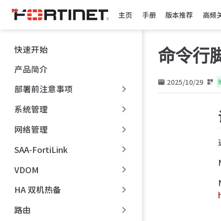
跳
主页
手册
版本推荐
高频
至
主
要
快速开始
命令行
內
容
产品简介
2025/10/29
部署前注意事项
系统管理
网络管理
SAA-FortiLink
VDOM
HA 双机热备
路由