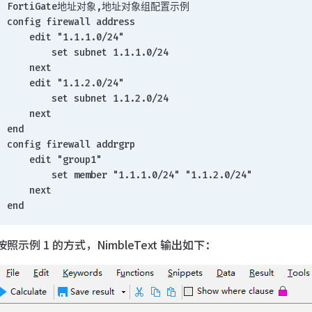
FortiGate地址对象,地址对象组配置示例
config firewall address
    edit "1.1.1.0/24"
        set subnet 1.1.1.0/24
    next
    edit "1.1.2.0/24"
        set subnet 1.1.2.0/24
    next
end
config firewall addrgrp
    edit "group1"
        set member "1.1.1.0/24" "1.1.2.0/24"
    next
end
按照示例 1 的方式，NimbleText 输出如下：