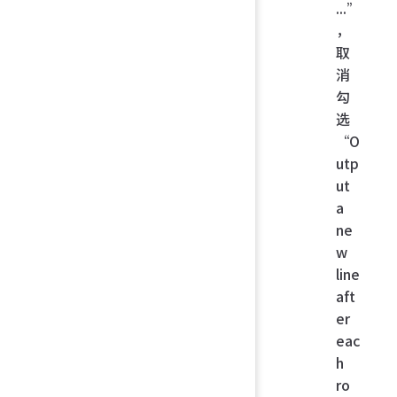
...”
，
取
消
勾
选
“O
utp
ut
a
ne
w
line
aft
er
eac
h
ro