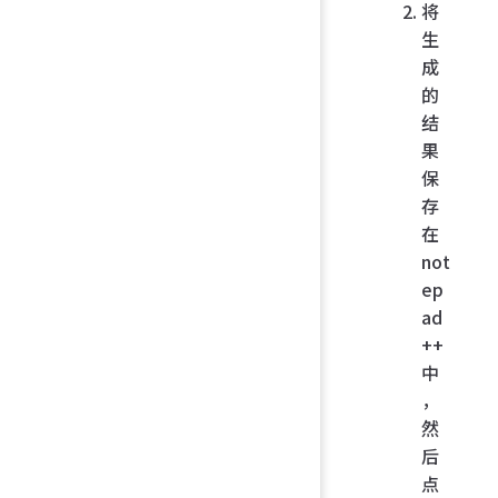
将
生
成
的
结
果
保
存
在
not
ep
ad
++
中
，
然
后
点