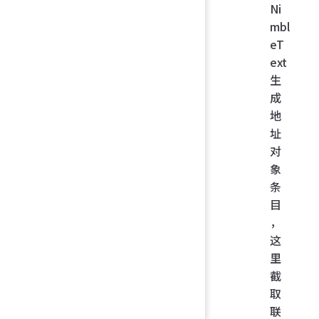
Ni
mbl
eT
ext
生
成
地
址
对
象
条
目
，
这
里
截
取
联