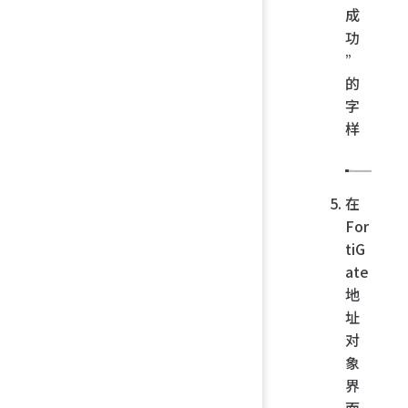
成
功
”
的
字
样
在
For
tiG
ate
地
址
对
象
界
面