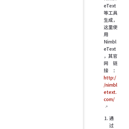
eText
等工具
生成，
这里使
用
Nimbl
eText
，其官
网链
接：
http:/
/nimbl
etext.
com/
通
过