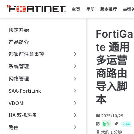
跳
主页
手册
版本推荐
高频
至
主
要
快速开始
FortiGa
內
容
产品简介
te 通用
部署前注意事项
多运营
系统管理
商路由
网络管理
导入脚
SAA-FortiLink
本
VDOM
HA 双机热备
2025/10/29
附件
7.X.X
路由
大约 1 分钟