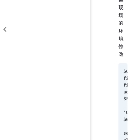
现
场
的
环
境
修
改
$ONCEc
fig 
firewal
addres
$EACH
    edit 
"Unico
$0"
set 