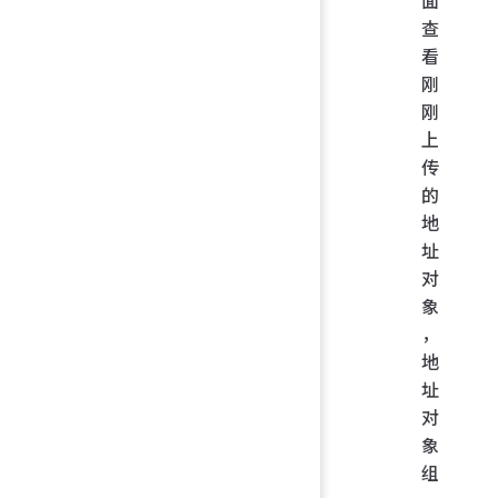
查
看
刚
刚
上
传
的
地
址
对
象
，
地
址
对
象
组