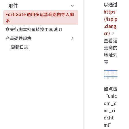
以通过
附件
https:
FortiGate 通用多运营商路由导入脚
//ispip
本
.clang.
命令行脚本批量转换工具说明
cn/
产品硬件规格
查看运
更新日志
营商的
地址列
表
如点击
“unic
om_c
nc_ci
dr.ht
ml”