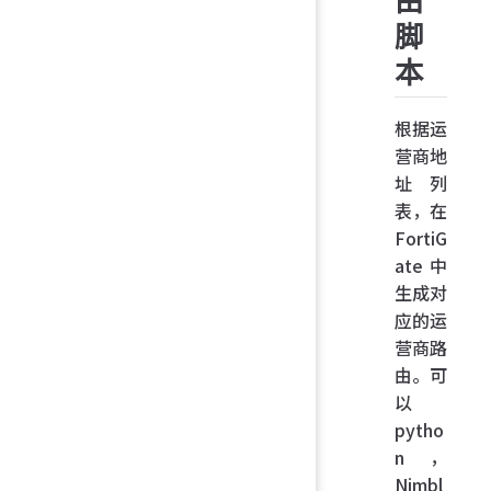
由
脚
本
根据运
营商地
址列
表，在
FortiG
ate 中
生成对
应的运
营商路
由。可
以
pytho
n，
Nimbl