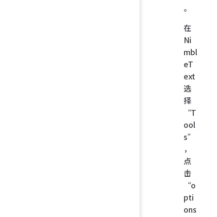
。
在
Ni
mbl
eT
ext
选
择
“T
ool
s”
，
点
击
“o
pti
ons