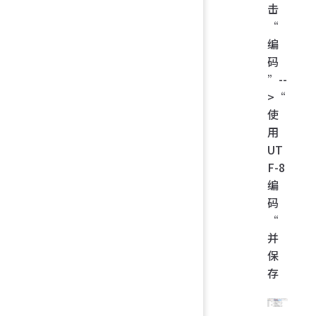
击
“
编
码
”--
>“
使
用
UT
F-8
编
码
“
并
保
存