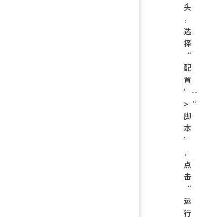
头
，
选
择
“
配
置
”--
>“
脚
本
”
，
点
击
“
运
行