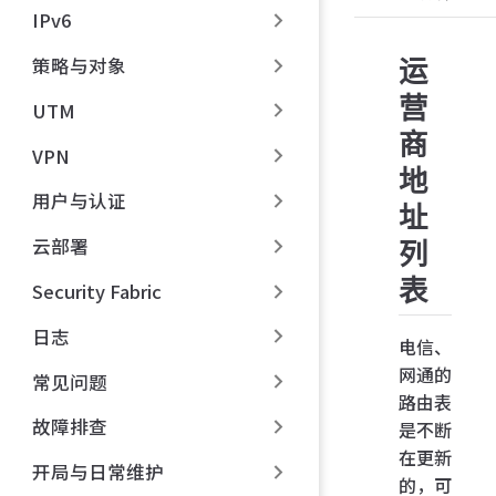
IPv6
策略与对象
运
营
UTM
商
VPN
地
用户与认证
址
云部署
列
表
Security Fabric
日志
电信、
网通的
常见问题
路由表
故障排查
是不断
在更新
开局与日常维护
的，可