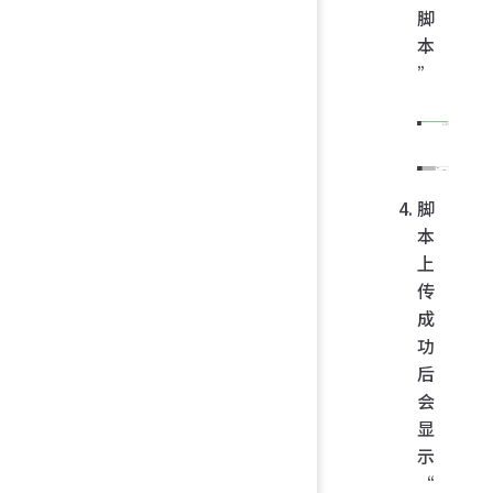
脚
本
”
脚
本
上
传
成
功
后
会
显
示
“