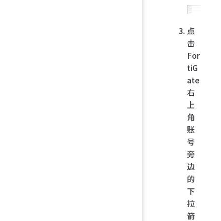
点
击
For
tiG
ate
右
上
角
账
号
旁
边
的
下
拉
箭