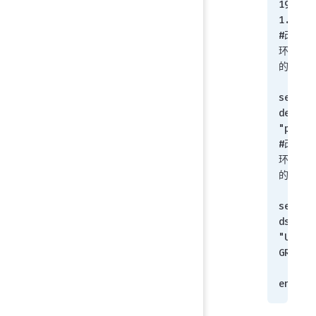
192.16
1.254       
#改为现
环境使
的网关i
set 
device 
"port1"            
#改为现
环境使
的接口
set 
dstaddr
"Unico
GRP"
    n
end