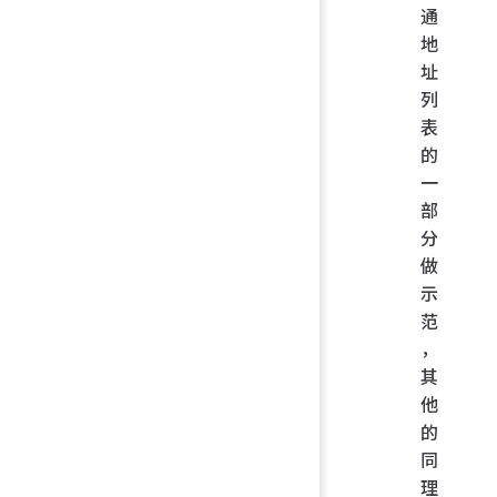
通
地
址
列
表
的
一
部
分
做
示
范
，
其
他
的
同
理