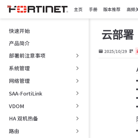
跳
主页
手册
版本推荐
高频
至
主
要
快速开始
云部署
內
容
产品简介
2025/10/29
部署前注意事项
系统管理
网络管理
SAA-FortiLink
VDOM
HA 双机热备
路由