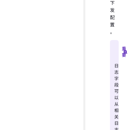
下
发
配
置
。
重
要
日
志
字
段
可
以
从
相
关
日
志