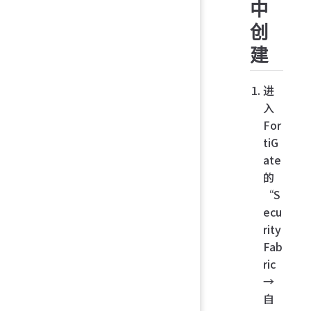
中
创
建
进
入
For
tiG
ate
的
“S
ecu
rity
Fab
ric
→
自