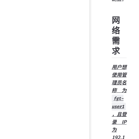
网
络
需
求
用户想
使用管
理员名
称为
fgt-
user1
，且登
录 IP
为
192.1