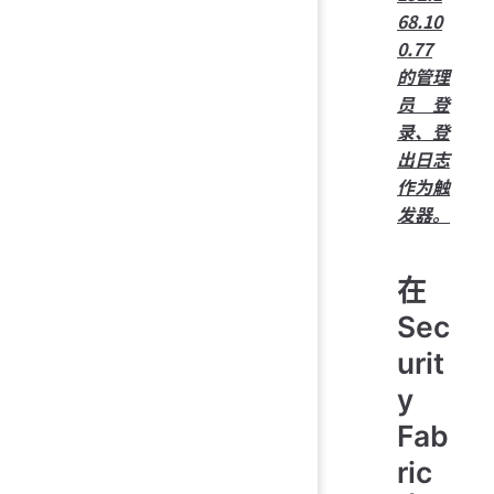
68.10
0.77
的管理
员登
录、登
出日志
作为触
发器。
在
Sec
urit
y
Fab
ric