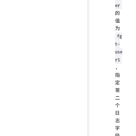
er
的
值
为
fg
t-
use
r1
，
指
定
第
二
个
日
志
字
段