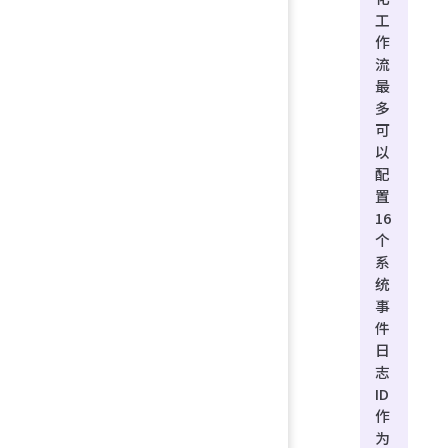
工
作
流
最
多
可
以
配
置
16
个
系
统
事
件
日
志
ID
作
为