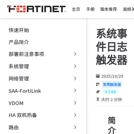
跳
主页
手册
版本推荐
高频
至
主
要
快速开始
系统事
內
容
产品简介
件日志
部署前注意事项
触发器
系统管理
2025/10/29
网络管理
常用触发器
SAA-FortiLink
≥ 7.4.0
大约 2 分钟
VDOM
HA 双机热备
简
路由
介