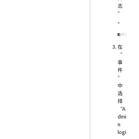
志
”
。
在
“
事
件
”
中
选
择
“A
dmi
n
logi