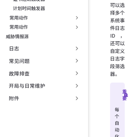
可以选
计划时间触发器
择多个
常用动作
系统事
常用动作
件日志
ID，
威胁情报源
还可以
日志
自定义
日志字
常见问题
段筛选
故障排查
器。
开局与日常维护
重
附件
要
每
个
自
动
化