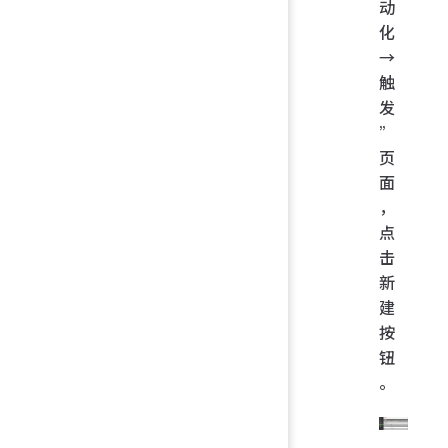
动
化
→
触
发
”
页
面
，
点
击
新
建
按
钮
。