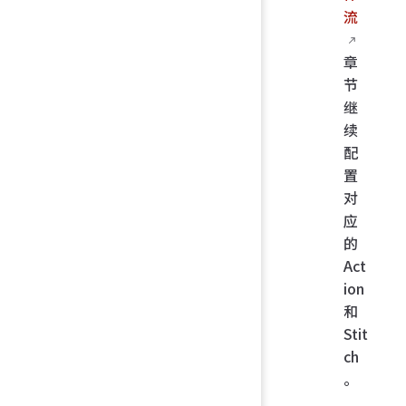
流
章
节
继
续
配
置
对
应
的
Act
ion
和
Stit
ch
。