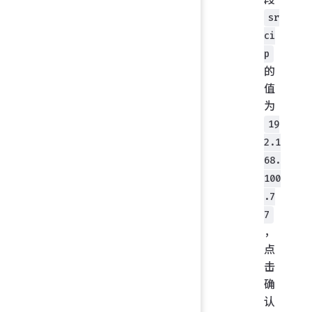
sr
ci
p
的
值
为
19
2.1
68.
100
.7
7
，
点
击
确
认