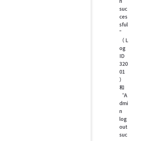
n
suc
ces
sful
”
（L
og
ID
320
01
）
和
“A
dmi
n
log
out
suc