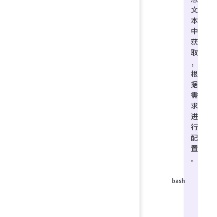
文
本
中
获
取
，
根
据
需
求
进
行
配
置
。
da
te
=
2
02