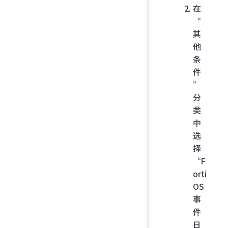
在
“
其
他
条
件
”
分
类
中
选
择
“F
orti
OS
事
件
日