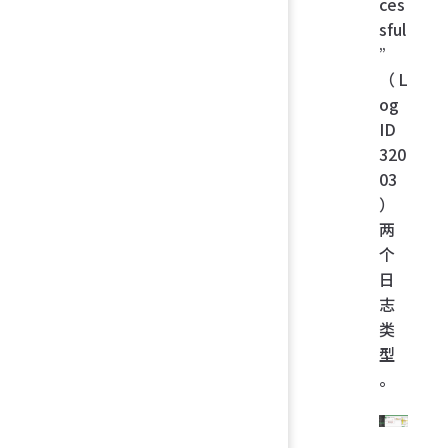
ces
sful
”
（L
og
ID
320
03
）
两
个
日
志
类
型
。