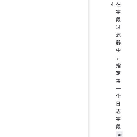
在
字
段
过
滤
器
中
，
指
定
第
一
个
日
志
字
段
us