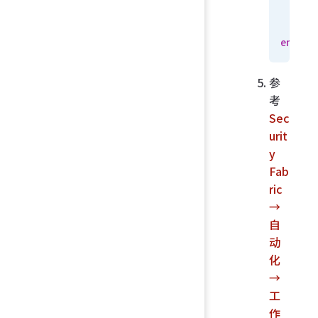
    n
end
参
考
Sec
urit
y
Fab
ric
→
自
动
化
→
工
作