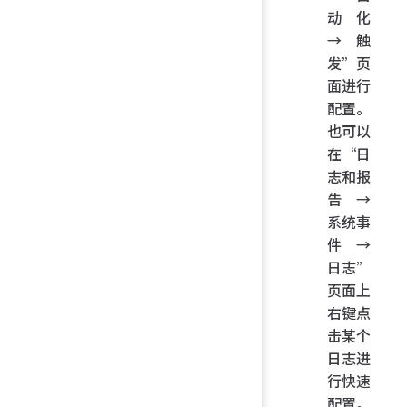
动化
→ 触
发”页
面进行
配置。
也可以
在“日
志和报
告 →
系统事
件 →
日志”
页面上
右键点
击某个
日志进
行快速
配置。