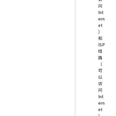
问
Int
ern
et
）
和
ISP
线
路
（
可
以
访
问
Int
ern
et
）