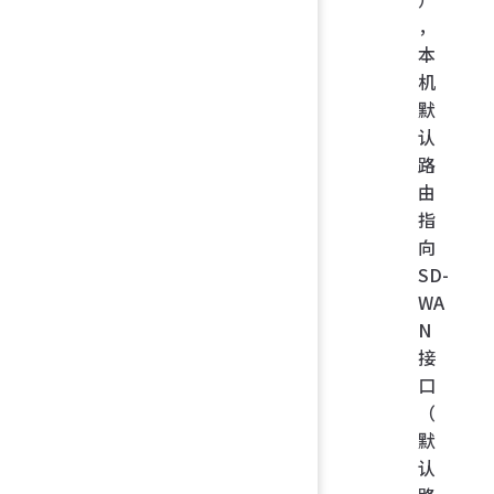
，
本
机
默
认
路
由
指
向
SD-
WA
N
接
口
（
默
认