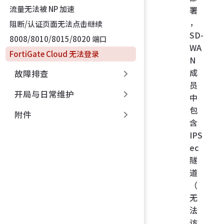
流量无法被 NP 加速
署
，
阻断/认证页面无法点击继续
SD-
8008/8010/8015/8020 端口
WA
FortiGate Cloud 无法登录
N
成
故障排查
员
开局与日常维护
中
包
附件
含
IPS
ec
隧
道
（
无
法
访