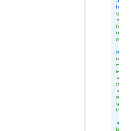
conf
ig
syst
em
fort
igua
rd
set
inte
rfac
e-
sele
ct-
meth
od
spec
ify
set
inte