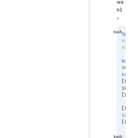
wa
n1
。
Spoke1
router 
routin
Routin
VRF=
0
S*
    
[10/0] 
172.22
[1/0]
[10/0]
172.22
[1/0]