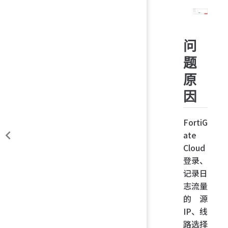
问
题
原
因
FortiG
ate
Cloud
登录、
记录日
志流量
的源
IP、线
路选择