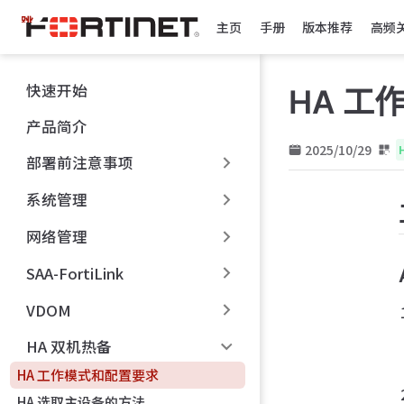
跳
主页
手册
版本推荐
高频
至
主
要
快速开始
HA 工
內
容
产品简介
2025/10/29
部署前注意事项
系统管理
网络管理
SAA-FortiLink
VDOM
HA 双机热备
HA 工作模式和配置要求
HA 选取主设备的方法