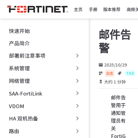
跳
主页
手册
版本推荐
高频
至
主
要
快速开始
邮件告
內
容
产品简介
警
部署前注意事项
2025/10/29
系统管理
日志
7.X.X
网络管理
大约 1 分钟
SAA-FortiLink
邮件告
警用于
VDOM
通知管
HA 双机热备
理员有
关
路由
FortiG