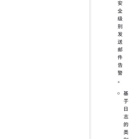
安
全
级
别
发
送
邮
件
告
警
。
基
于
日
志
的
类