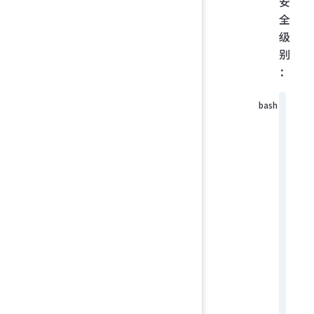
安
全
级
别
：
conf
aler
sett
user
"186
@163
mail
"tes
m"
filt
thre