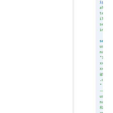
ig
aler
tema
il
sett
ing
set
user
name
"186
xxxx
xxxx
@163
.com
"
 <
-
---
user
name
和