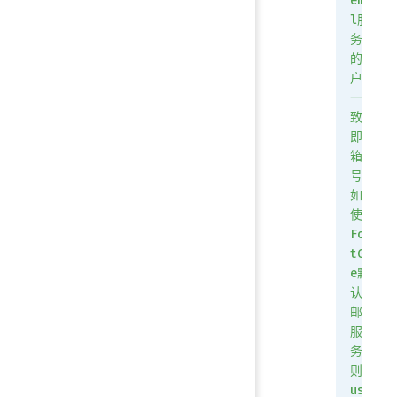
emai
l服
务中
的用
户名
一
致，
即邮
箱账
号；
如果
使用
Fori
tGat
e默
认的
邮件
服
务，
则
user