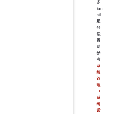
多
Em
ail
服
务
设
置
请
参
考
系
统
管
理
→
系
统
设