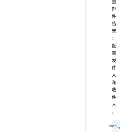
置
邮
件
告
警
：
配
置
发
件
人
和
收
件
人
。
conf