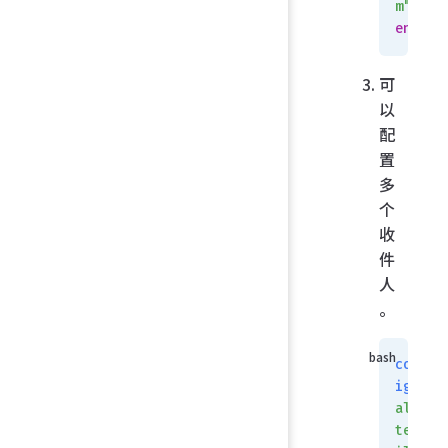
m"
end
可
以
配
置
多
个
收
件
人
。
conf
ig
aler
tema