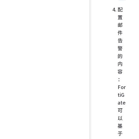
配
置
邮
件
告
警
的
内
容
：
For
tiG
ate
可
以
基
于