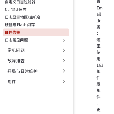
置
自定义日志过滤器
Em
CLI 审计日志
ail
日志显示地区/主机名
服
硬盘与 Flash 闪存
务
邮件告警
：
这
日志常见问题
里
常见问题
使
用
故障排查
163
开局与日常维护
邮
件
附件
发
邮
件
。
更