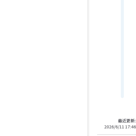
leve
erro
Erro
warn
Warn
leve
noti
Noti
leve
info
Info
leve
debu
Debu
最近更新:
2026/6/11 17:46