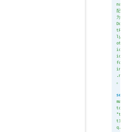
name
配置
为
DoNo
tRep
ly@n
otif
icat
ion.
fort
inet
.net
。
set
mail
to1
"tes
t1@q
q.co