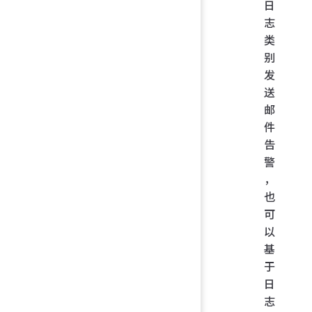
日
志
类
别
发
送
邮
件
告
警
，
也
可
以
基
于
日
志