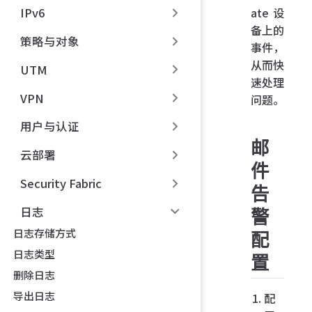
ate 设
IPv6
备上的
策略与对象
事件，
从而快
UTM
速处理
VPN
问题。
用户与认证
邮
云部署
件
Security Fabric
告
日志
警
日志存储方式
配
日志类型
置
删除日志
导出日志
配