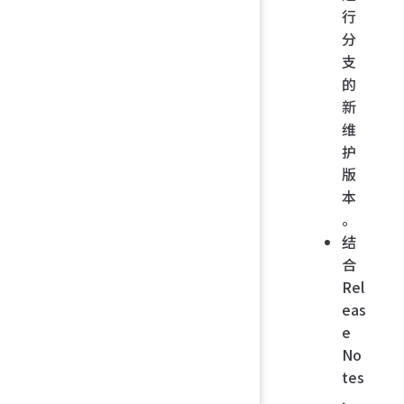
行
分
支
的
新
维
护
版
本
。
结
合
Rel
eas
e
No
tes
、