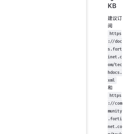
KB
建议订
阅
https
://doc
s.fort
inet.c
om/tec
hdocs.
xml
和
https
://com
munity
.forti
net.co