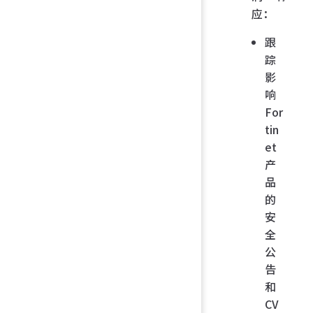
应：
跟
踪
影
响
For
tin
et
产
品
的
安
全
公
告
和
CV