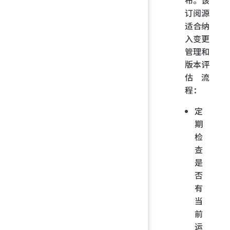
订阅源
适合纳
入变更
管理和
版本评
估流
程：
定
期
检
查
是
否
有
当
前
运