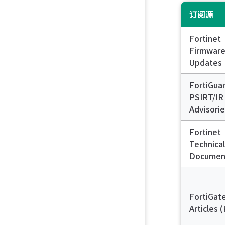
订阅源
Fortinet
Firmwar
Updates
FortiGua
PSIRT/IR
Advisori
Fortinet
Technical
Documen
FortiGat
Articles 