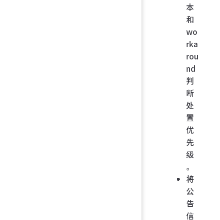
本
和
wo
rka
rou
nd
判
断
处
置
优
先
级
。
将
公
告
信