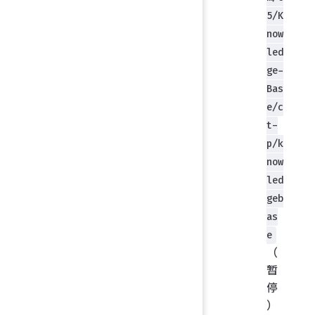
5/K
now
led
ge-
Bas
e/c
t-
p/k
now
led
geb
as
e
（
暂
停
）