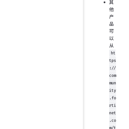
其
他
产
品
可
以
从
ht
tps
://
com
mun
ity
.fo
rti
net
.co
m/t