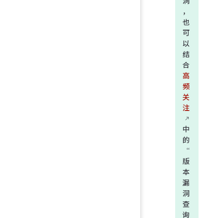
洞
，
也
可
以
结
合
高
频
关
注
中
的
“
版
本
漏
洞
查
询