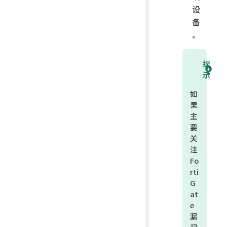
设
备
。
提
示
如
果
主
要
关
注
Fo
rti
G
at
e
漏