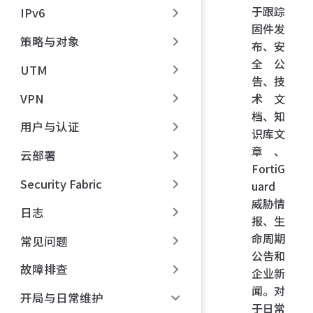
于跟踪
IPv6
固件发
策略与对象
布、安
全公
UTM
告、技
VPN
术文
档、知
用户与认证
识库文
章、
云部署
FortiG
Security Fabric
uard
威胁情
日志
报、生
命周期
常见问题
公告和
故障排查
企业新
闻。对
开局与日常维护
于日常