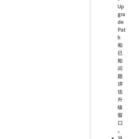
Up
gra
de
Pat
h
和
已
知
问
题
评
估
升
级
窗
口
。
当