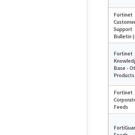
Fortinet
Custome
Support
Bulletin 
Fortinet
Knowled
Base - O
Products
Fortinet
Corporat
Feeds
FortiGua
Feeds