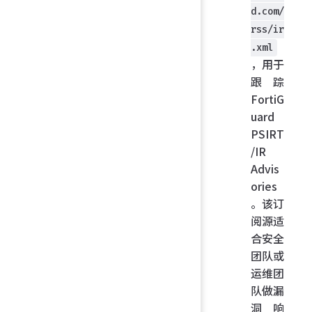
d.com/
rss/ir
.xml
，用于
跟踪
FortiG
uard
PSIRT
/IR
Advis
ories
。该订
阅源适
合安全
团队或
运维团
队做漏
洞响