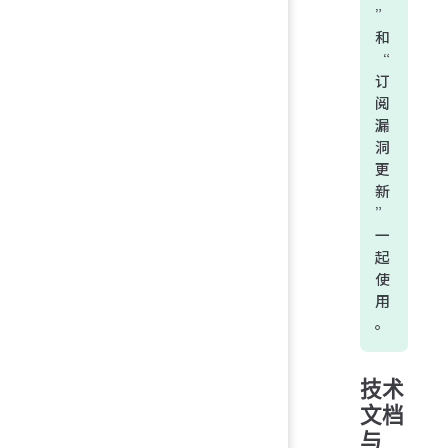
”
和
“
订
阅
漏
洞
更
新
”
一
起
使
用
。
技术
文档
与