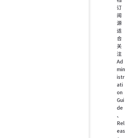
订
阅
源
适
合
关
注
Ad
min
istr
ati
on
Gui
de
、
Rel
eas