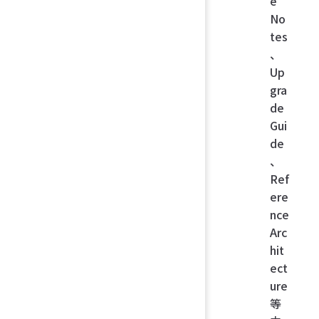
e
No
tes
、
Up
gra
de
Gui
de
、
Ref
ere
nce
Arc
hit
ect
ure
等