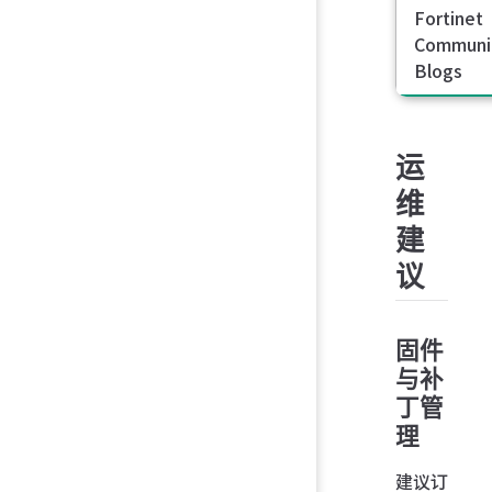
Fortinet
Communi
Blogs
运
维
建
议
固件
与补
丁管
理
建议订