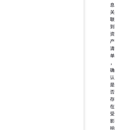
息
关
联
到
资
产
清
单
，
确
认
是
否
存
在
受
影
响