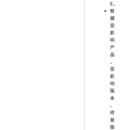
E。
根
据
受
影
响
产
品
、
受
影
响
版
本
、
修
复
版