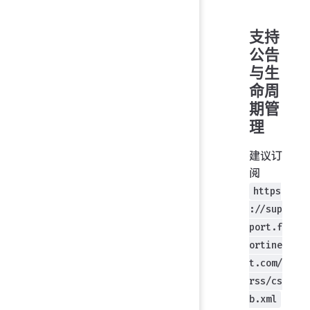
支持
公告
与生
命周
期管
理
建议订
阅
https
://sup
port.f
ortine
t.com/
rss/cs
b.xml