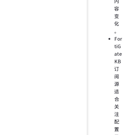
内
容
变
化
。
For
tiG
ate
KB
订
阅
源
适
合
关
注
配
置