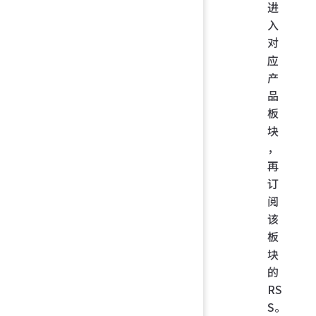
进
入
对
应
产
品
板
块
，
再
订
阅
该
板
块
的
RS
S。