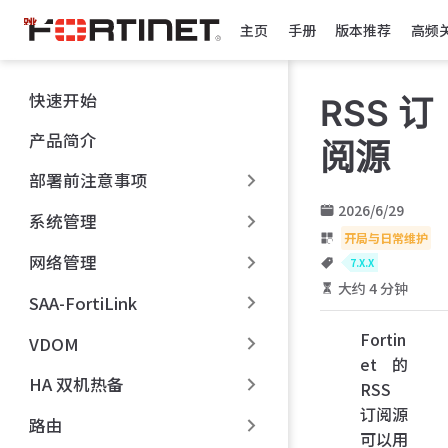
跳
主页
手册
版本推荐
高频
至
主
要
快速开始
RSS 订
內
容
产品简介
阅源
部署前注意事项
2026/6/29
系统管理
开局与日常维护
网络管理
7.X.X
大约 4 分钟
SAA-FortiLink
Fortin
VDOM
et 的
HA 双机热备
RSS
订阅源
路由
可以用