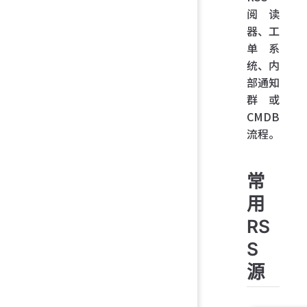
阅读
器、工
单系
统、内
部通知
群或
CMDB
流程。
常
用
RS
S
源