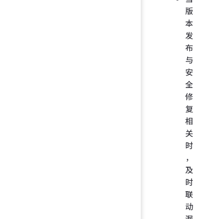
版
本
发
布
与
安
全
修
复
相
关
时
，
及
时
联
动
漏