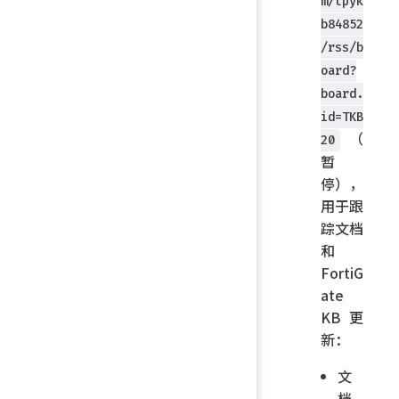
m/tpyk
b84852
/rss/b
oard?
board.
id=TKB
（
20
暂
停），
用于跟
踪文档
和
FortiG
ate
KB 更
新：
文
档