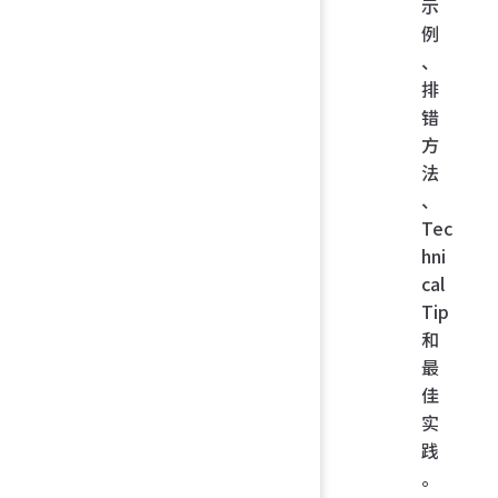
示
例
、
排
错
方
法
、
Tec
hni
cal
Tip
和
最
佳
实
践
。