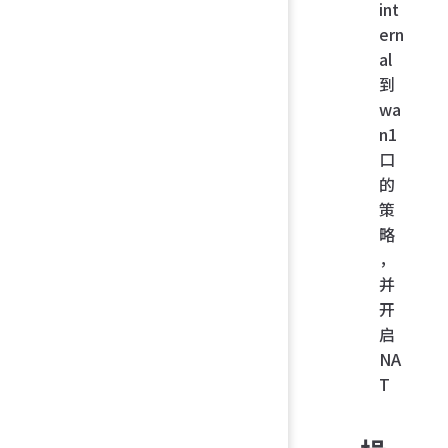
int
ern
al
到
wa
n1
口
的
策
略
，
并
开
启
NA
T