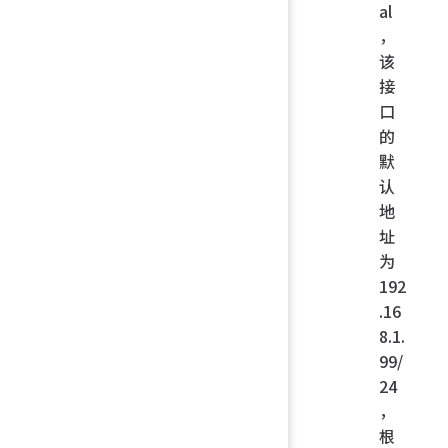
al
，
该
接
口
的
默
认
地
址
为
192
.16
8.1.
99/
24
，
根