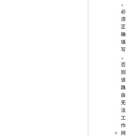
，
必
须
正
确
填
写
，
否
则
该
路
由
无
法
工
作
网