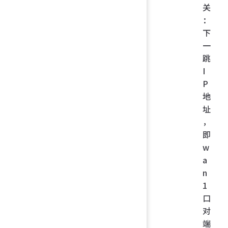
关
：
下
一
跳
I
P
地
址
，
即
w
a
n
1
口
对
端