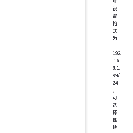
址
设
置
格
式
为
：
192
.16
8.1.
99/
24
，
可
选
择
性
地