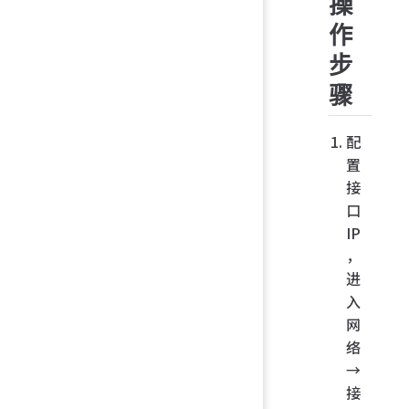
操
作
步
骤
配
置
接
口
IP
，
进
入
网
络
→
接