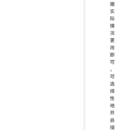
据
实
际
情
况
更
改
即
可
。
可
选
择
性
地
开
启
接