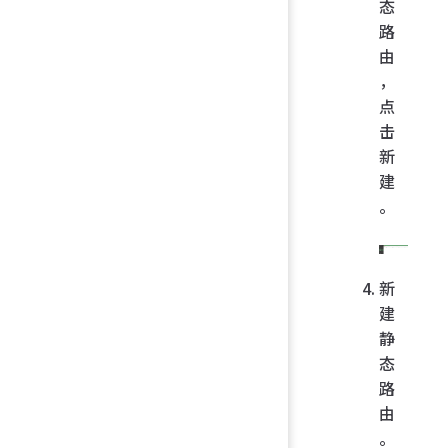
态
路
由
，
点
击
新
建
。
新
建
静
态
路
由
。