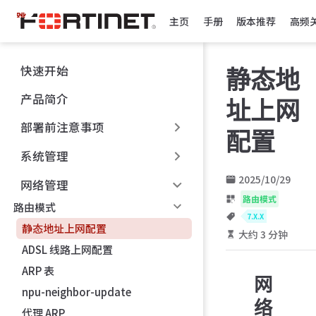
跳
主页
手册
版本推荐
高频
至
主
要
快速开始
静态地
內
容
产品简介
址上网
部署前注意事项
配置
系统管理
2025/10/29
网络管理
路由模式
路由模式
7.X.X
静态地址上网配置
大约 3 分钟
ADSL 线路上网配置
ARP 表
网
npu-neighbor-update
络
代理 ARP