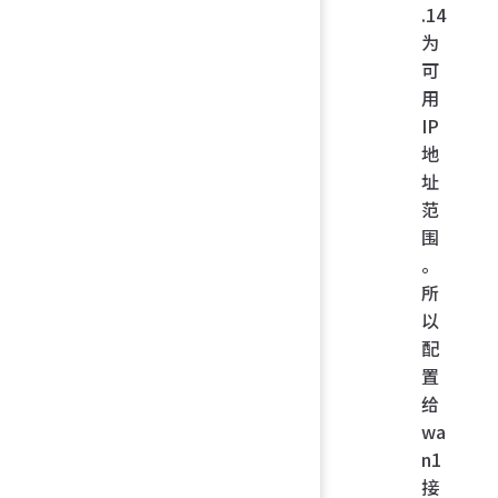
.14
为
可
用
IP
地
址
范
围
。
所
以
配
置
给
wa
n1
接