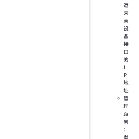
运
营
商
设
备
接
口
的
I
P
地
址
管
理
距
离
：
默