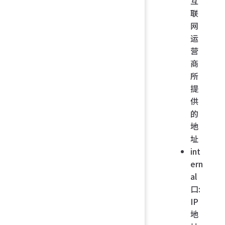
互
联
网
运
营
商
所
提
供
的
地
址
int
ern
al
口:
IP
地