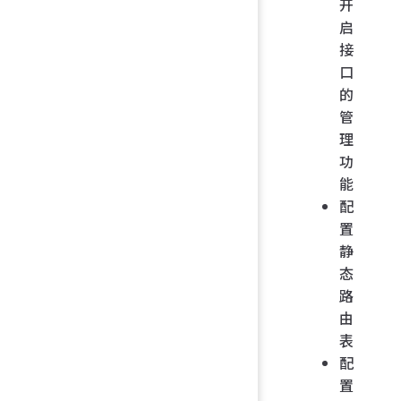
开
启
接
口
的
管
理
功
能
配
置
静
态
路
由
表
配
置