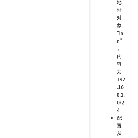
地
址
对
象
"la
n"
，
内
容
为
192
.16
8.1.
0/2
4
配
置
从