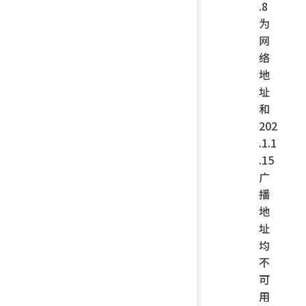
.8
为
网
络
地
址
和
202
.1.1
.15
广
播
地
址
均
不
可
用