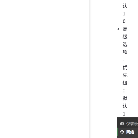
认
1
0
高
级
选
项
-
优
先
级
：
默
认
1