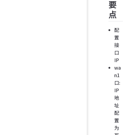
要
点
配
置
接
口
IP
wa
n1
口:
IP
地
址
配
置
为