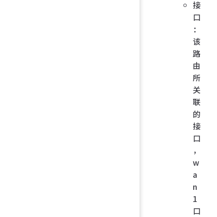
接
口
：
该
路
由
所
关
联
的
接
口
，
w
a
n
1
口