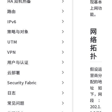
HA 双机热备
现基本
上网功
路由
能。
IPv6
网
策略与对象
络
UTM
拓
VPN
扑
用户与认证
假设运
云部署
营商分
配的地
Security Fabric
址如
日志
下，网
段：
常见问题
202.1.