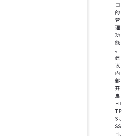
口
的
管
理
功
能
。
建
议
内
部
开
启
HT
TP
S、
SS
H、