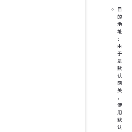
目
的
地
址
：
由
于
是
默
认
网
关
，
使
用
默
认