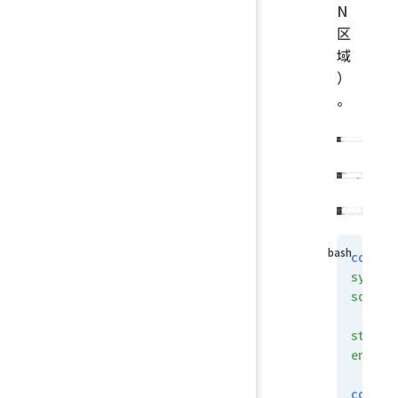
N
区
域
）
。
config
system
sdwan
    se
status
enable
config