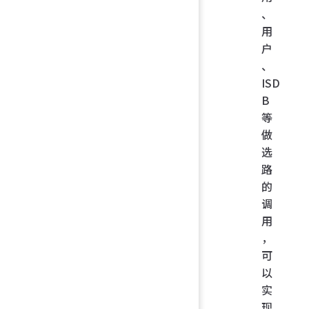
、
用
户
、
ISD
B
等
做
选
路
的
调
用
，
可
以
实
现