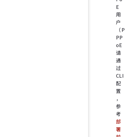
E
用
户
（P
PP
oE
请
通
过
CLI
配
置
，
参
考
部
署
前