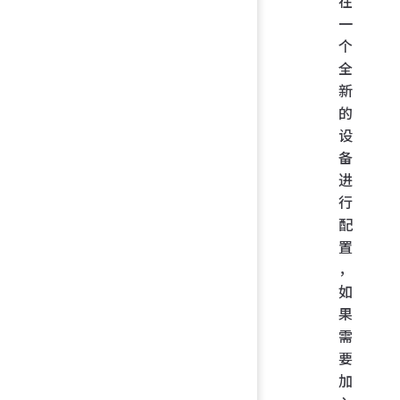
在
一
个
全
新
的
设
备
进
行
配
置
，
如
果
需
要
加