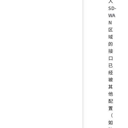
入
SD-
WA
N
区
域
的
接
口
已
经
被
其
他
配
置
（
如