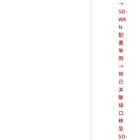
→
SD-
WA
N
配
置
举
例
→
将
已
关
联
接
口
移
至
SD-