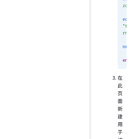
zone
edit
"to_In
rnet"
next
    en
end
在
此
页
面
新
建
用
于