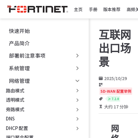
跳
主页
手册
版本推荐
高频
至
主
要
快速开始
互联网
內
容
产品简介
出口场
部署前注意事项
景
系统管理
2025/10/29
网络管理
路由模式
SD-WAN 配置举例
≥ 7.2.0
透明模式
大约 17 分钟
旁路模式
DNS
网
DHCP 配置
端口聚合配置