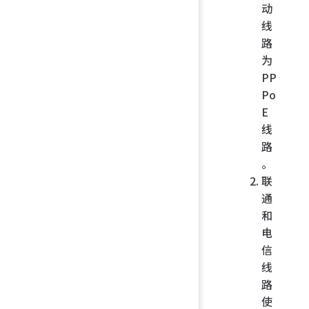
动
线
路
为
PP
Po
E
线
路
。
联
通
和
电
信
线
路
使