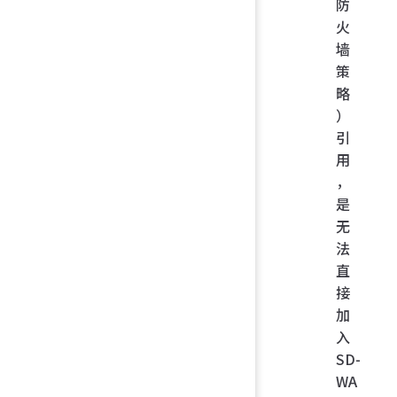
防
火
墙
策
略
）
引
用
，
是
无
法
直
接
加
入
SD-
WA