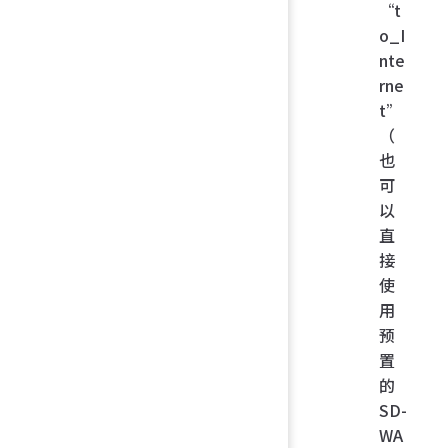
“t
o_I
nte
rne
t”
（
也
可
以
直
接
使
用
预
置
的
SD-
WA