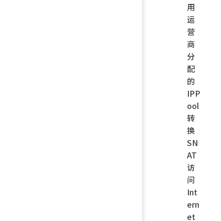
用
运
营
商
分
配
的
IPP
ool
转
换
SN
AT
访
问
Int
ern
et