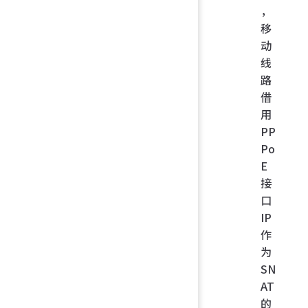
，
移
动
线
路
借
用
PP
Po
E
接
口
IP
作
为
SN
AT
的