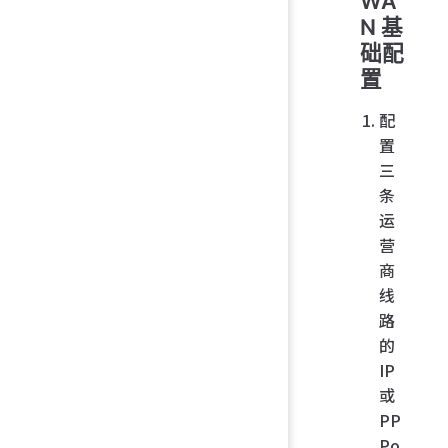
WA
N 基
础配
置
配
置
三
条
运
营
商
线
路
的
IP
或
PP
Po