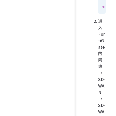
    n
end
进
入
For
tiG
ate
的
网
络
→
SD-
WA
N
→
SD-
WA