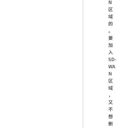
N
区
域
的
。
要
加
入
SD-
WA
N
区
域
，
又
不
想
删