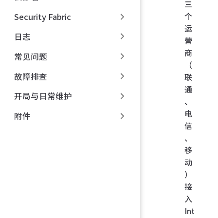
三
个
Security Fabric
运
日志
营
商
常见问题
（
故障排查
联
通
开局与日常维护
、
电
附件
信
、
移
动
）
接
入
Int