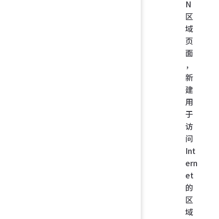
N
区
域
页
面
，
新
建
用
于
访
问
Int
ern
et
的
区
域