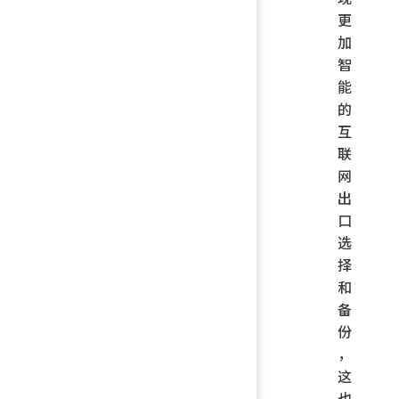
更
加
智
能
的
互
联
网
出
口
选
择
和
备
份
，
这
也