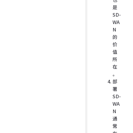
是
SD-
WA
N
的
价
值
所
在
。
部
署
SD-
WA
N
通
常