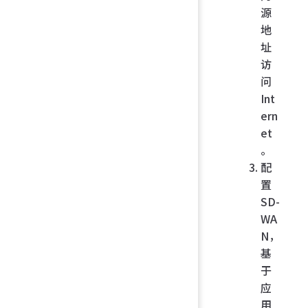
源
地
址
访
问
Int
ern
et
。
配
置
SD-
WA
N，
基
于
应
用