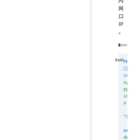
内
网
口
IP
。
PPPoE
口配置
config
system
pppoe-
interf
e
    e
"CMCC"
set
device