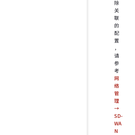
除
关
联
的
配
置
，
请
参
考
网
络
管
理
→
SD-
WA
N