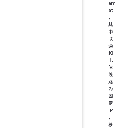
ern
et
，
其
中
联
通
和
电
信
线
路
为
固
定
IP
，
移