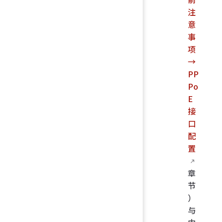
注
意
事
项
→
PP
Po
E
接
口
配
置
章
节
）
与