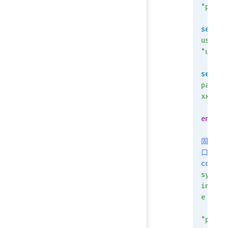
"port4
set
userna
"user1
set
passwo
xxxxxx
    n
end
固定IP
口配置
config
system
interf
e
    e
"port2