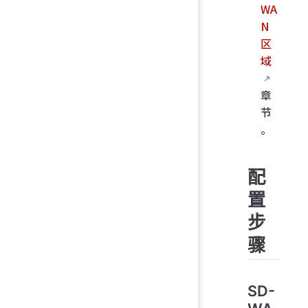
WA
N
区
域
章
节
。
配
置
步
骤
SD-