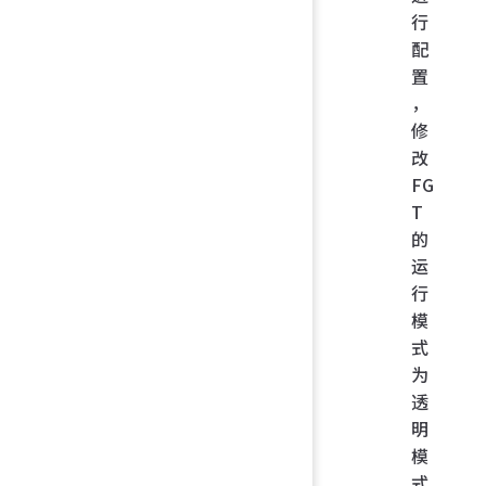
行
配
置
，
修
改
FG
T
的
运
行
模
式
为
透
明
模
式