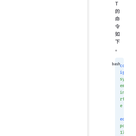
T
的
命
令
如
下
。
conf
ig
syst
em
inte
rfac
e
edit
port
17