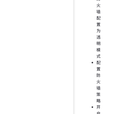
火
墙
配
置
为
透
明
模
式
配
置
防
火
墙
策
略
开
启