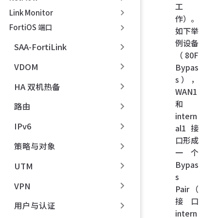
工
Link Monitor
作）。
FortiOS 端口
如下举
例设备
SAA-FortiLink
（80F
VDOM
Bypas
s），
HA 双机热备
WAN1
和
路由
intern
IPv6
al1 接
口形成
策略与对象
一个
Bypas
UTM
s
VPN
Pair（
接口
用户与认证
intern