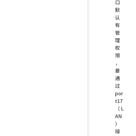
口
默
认
有
管
理
权
限
，
要
通
过
por
t17
（L
AN
）
接