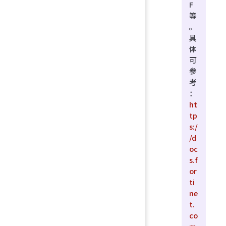
F
等
。
具
体
可
参
考
：
ht
tp
s:/
/d
oc
s.f
or
ti
ne
t.
co