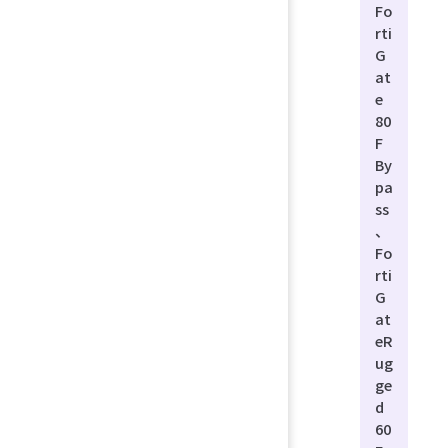
Fo
rti
G
at
e
80
F
By
pa
ss
、
Fo
rti
G
at
eR
ug
ge
d
60