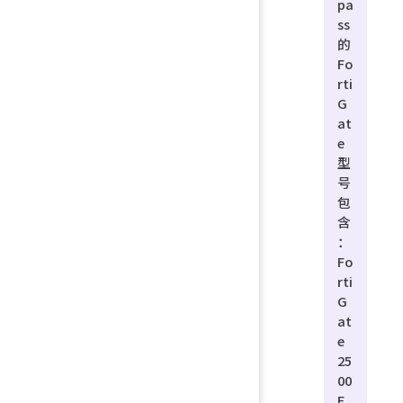
pa
ss
的
Fo
rti
G
at
e
型
号
包
含
：
Fo
rti
G
at
e
25
00
E