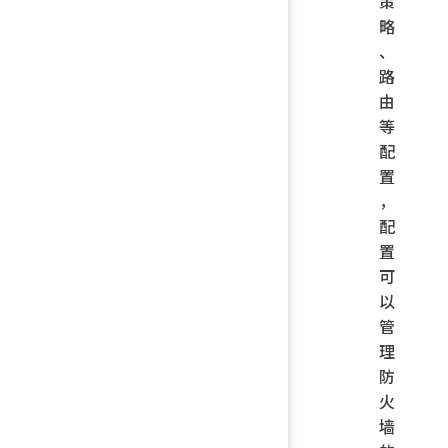
策
略
、
路
由
等
配
置
，
配
置
可
以
管
理
防
火
墙