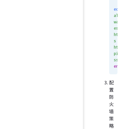
edit
allo
wacc
ess
http
s
http
ping
ssh
end
配
置
防
火
墙
策
略