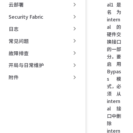
al1 是
云部署
名为
Security Fabric
intern
al 的
日志
硬件交
常见问题
换接口
的一部
故障排查
分。要
启用
开局与日常维护
Bypas
附件
s 模
式，必
须从
intern
al 接
口中删
除
intern