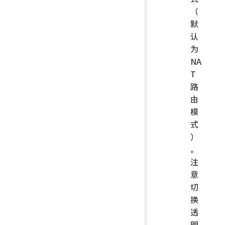
（
默
认
为
NA
T
路
由
模
式
）
。
注
意
切
换
透
明