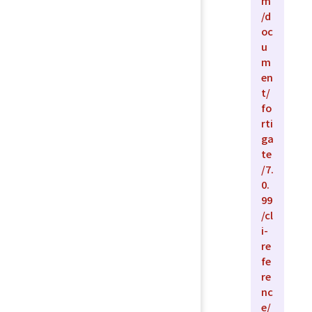
m
/d
oc
u
m
en
t/
fo
rti
ga
te
/7.
0.
99
/cl
i-
re
fe
re
nc
e/