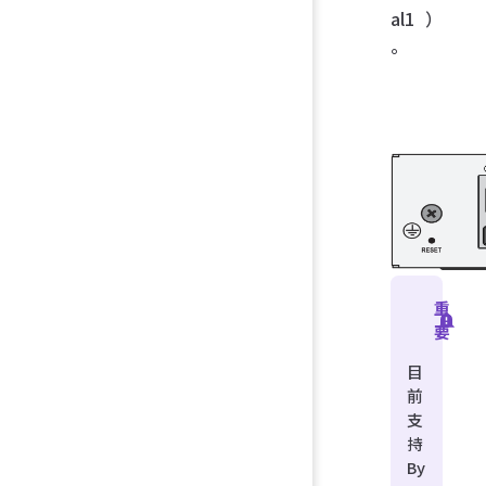
al1）
。
重
要
目
前
支
持
By