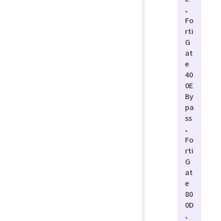
、
Fo
rti
G
at
e
40
0E
By
pa
ss
、
Fo
rti
G
at
e
80
0D
、