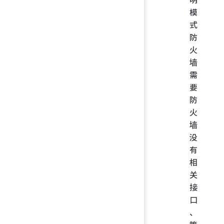
模
式
防
火
墙
需
要
防
火
墙
没
有
相
关
接
口
、