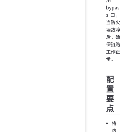
bypas
s 口，
当防火
墙故障
后，确
保链路
工作正
常。
配
置
要
点
将
防