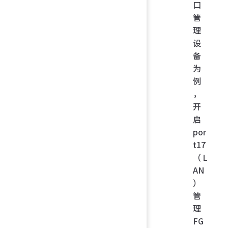
口
管
理
设
备
为
例
，
开
启
por
t17
（L
AN
）
管
理
FG