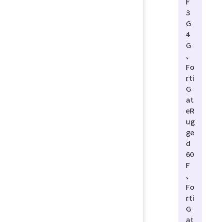
F
3
G
4
G
、
Fo
rti
G
at
eR
ug
ge
d
60
F
、
Fo
rti
G
at