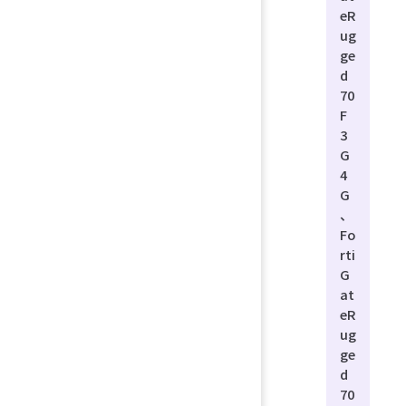
eR
ug
ge
d
70
F
3
G
4
G
、
Fo
rti
G
at
eR
ug
ge
d
70