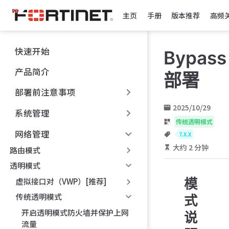
跳
主页
手册
版本推荐
高频
至
主
要
快速开始
Bypass
內
容
产品简介
部署
部署前注意事项
2025/10/29
系统管理
传统透明模式
网络管理
7.X.X
大约 2 分钟
路由模式
透明模式
模
虚拟接口对（VWP）[推荐]
传统透明模式
式
开启透明模式防火墙并保护上网
说
流量