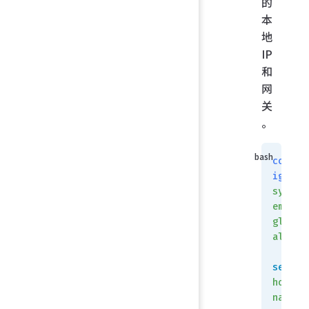
的
本
地
IP
和
网
关
。
conf
ig
syst
em
glob
al
set
host
name