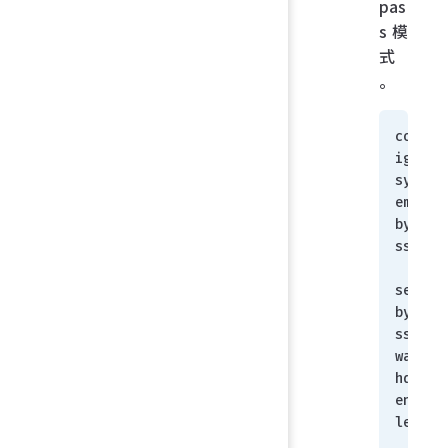
pas
s 模
式
。
conf
ig 
syst
em 
bypa
ss
set 
bypa
ss-
watc
hdog 
enab
le