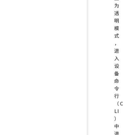
为
透
明
模
式
，
进
入
设
备
命
令
行
（C
LI
）
中
进