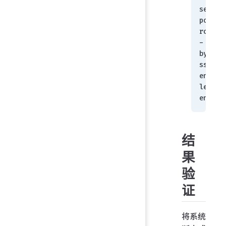
set 
powe
roff
-
bypa
ss 
enab
le
end
结
果
验
证
将系统