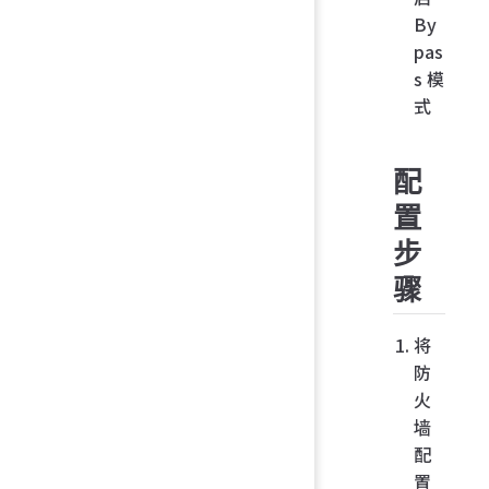
By
pas
s 模
式
配
置
步
骤
将
防
火
墙
配
置