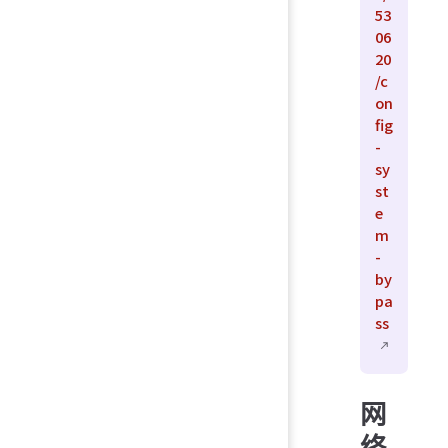
53
06
20
/c
on
fig
-
sy
st
e
m
-
by
pa
ss
网
络