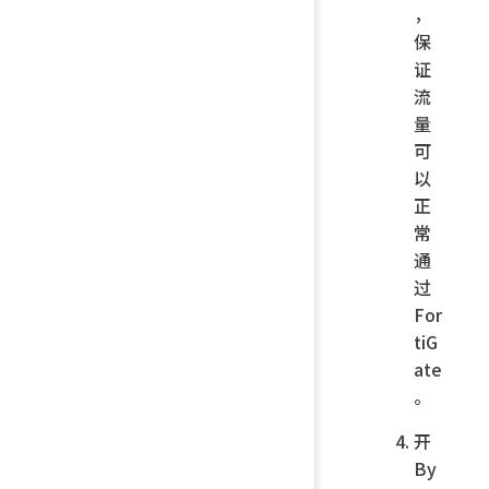
，
保
证
流
量
可
以
正
常
通
过
For
tiG
ate
。
开
By