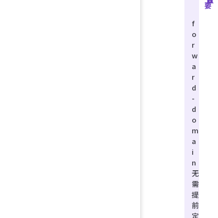
要
f
o
r
w
a
r
d
-
d
o
m
a
i
n
无
需
提
前
定