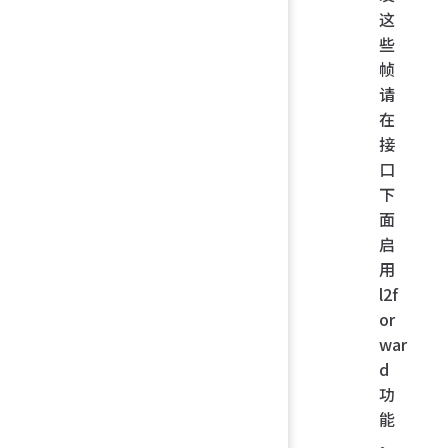
这
些
帧
请
在
接
口
下
面
启
用
l2f
or
war
d
功
能
。