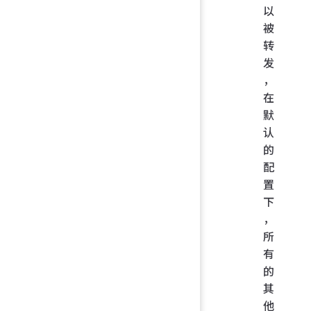
以
被
转
发
，
在
默
认
的
配
置
下
，
所
有
的
其
他