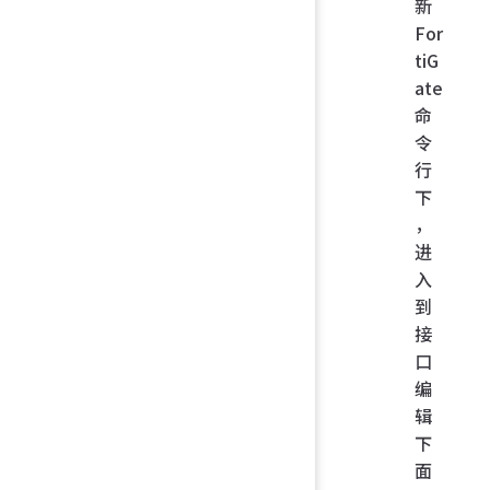
新
For
tiG
ate
命
令
行
下
，
进
入
到
接
口
编
辑
下
面