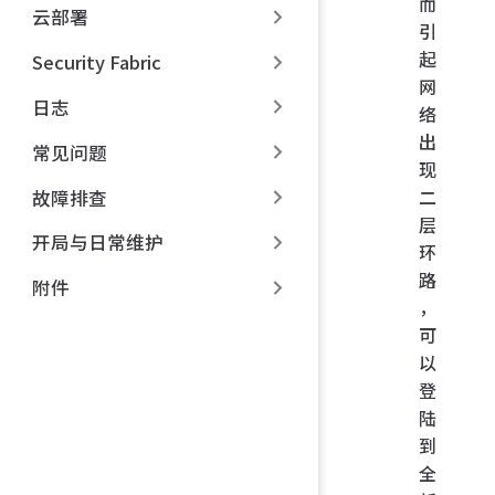
而
云部署
引
起
Security Fabric
网
日志
络
出
常见问题
现
二
故障排查
层
开局与日常维护
环
路
附件
，
可
以
登
陆
到
全