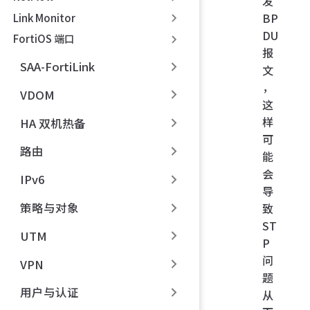
发
BP
Link Monitor
DU
FortiOS 端口
报
SAA-FortiLink
文
，
VDOM
这
样
HA 双机热备
可
路由
能
会
IPv6
导
策略与对象
致
ST
UTM
P
问
VPN
题
用户与认证
从