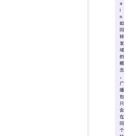
a
i
n
如
同
转
发
域
的
概
念
，
广
播
包
只
会
在
同
个