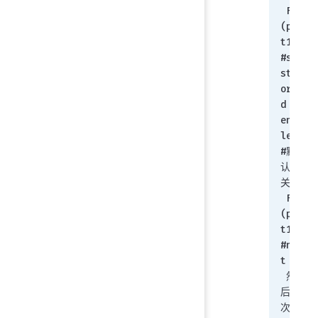
 FGT 
(por
t1) 
#set 
stpf
orwa
d 
enab
le        
#默
认为
关闭
 FGT 
(por
t1) 
#nex
t
 然
后依
次进