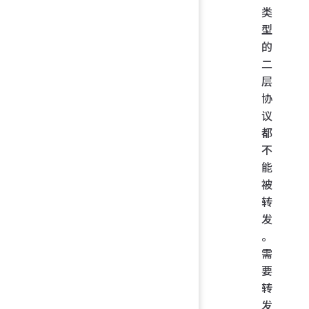
类
型
的
二
层
协
议
都
不
能
被
转
发
。
需
要
转
发