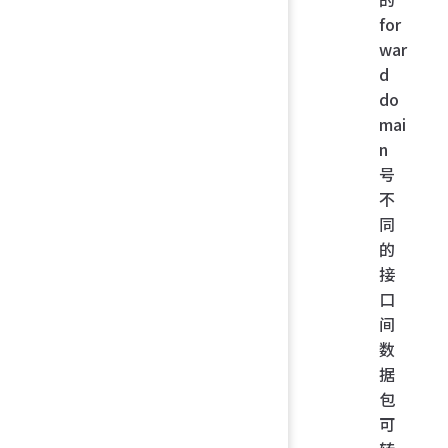
for
war
d
do
mai
n
号
不
同
的
接
口
间
数
据
包
可