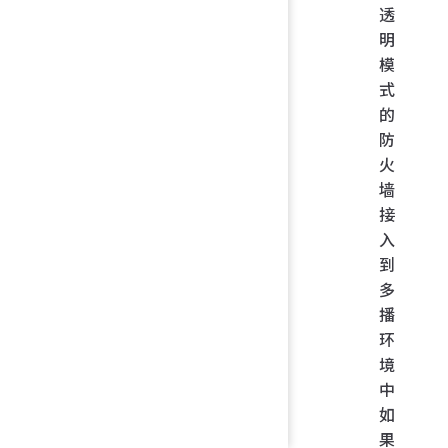
透
明
模
式
的
防
火
墙
接
入
到
多
播
环
境
中
如
果