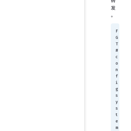
转
发
。
F
G
T 
# 
c
o
n
f
i
g 
s
y
s
t
e
m 