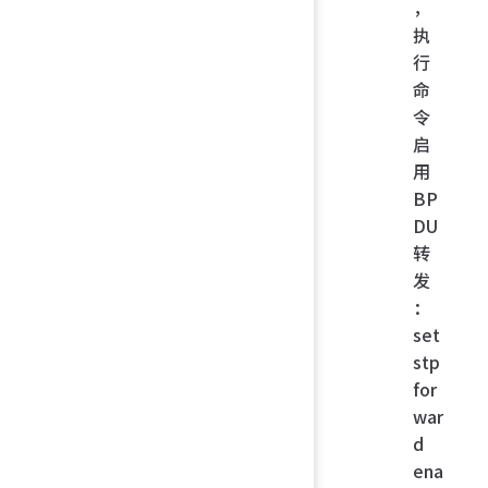
，
执
行
命
令
启
用
BP
DU
转
发
：
set
stp
for
war
d
ena