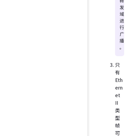
转
发
域
进
行
广
播
。
只
有
Eth
ern
et
II
类
型
帧
可