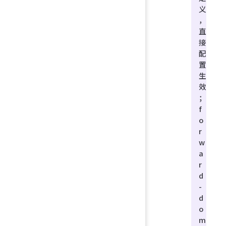
义
，
直
接
配
置
生
效
；
f
o
r
w
a
r
d
-
d
o
m