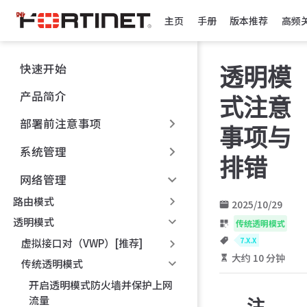
跳
主页
手册
版本推荐
高频
至
主
要
快速开始
透明模
內
容
产品简介
式注意
部署前注意事项
事项与
系统管理
排错
网络管理
路由模式
2025/10/29
透明模式
传统透明模式
7.X.X
虚拟接口对（VWP）[推荐]
大约 10 分钟
传统透明模式
开启透明模式防火墙并保护上网
流量
注