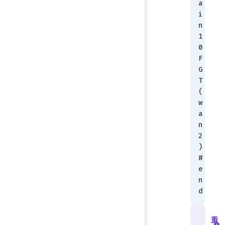
a
i
n 
1
0
F
G
T 
(
w
a
n
2
) 
# 
e
n
d
重