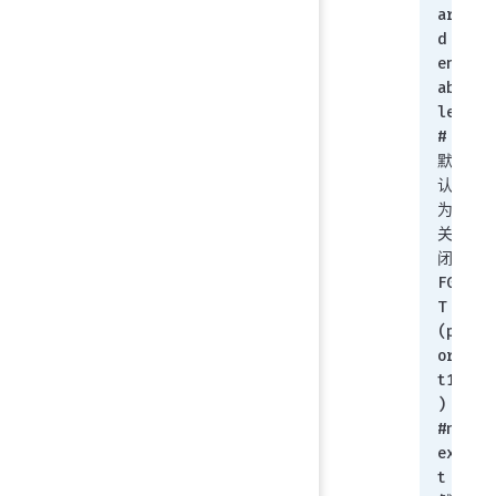
ar
d 
en
ab
le       
#
默
认
为
关
闭
FG
T 
(p
or
t1
) 
#n
ex
t