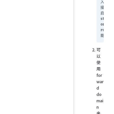
入各
接口
启用
stpf
orwa
rd功
能
可
以
使
用
for
war
d
do
mai
n
来