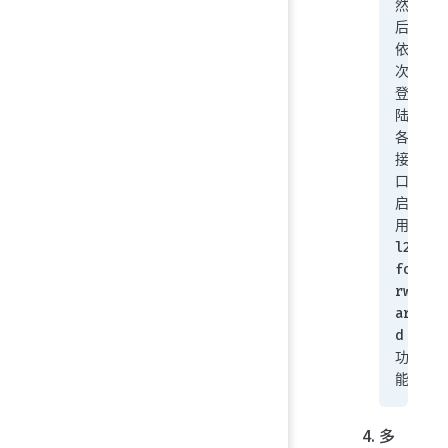
然
后
依
次
登
陆
各
接
口
启
用
l2
fo
rw
ar
d
功
能
多