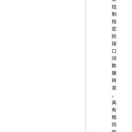
控
制
指
定
的
接
口
间
数
据
转
发
，
具
有
相
同
的