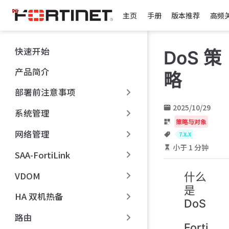
跳
主页
手册
版本推荐
高频
至
主
要
快速开始
DoS 策
內
容
产品简介
略
部署前注意事项
2025/10/29
系统管理
策略与对象
网络管理
7.X.X
小于 1 分钟
SAA-FortiLink
VDOM
什么
是
HA 双机热备
DoS
路由
Forti