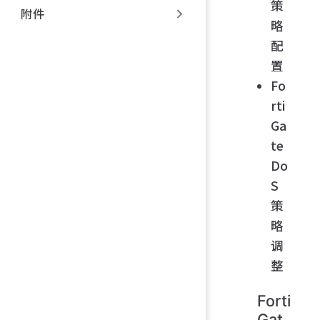
策
附件
略
配
置
Fo
rti
Ga
te
Do
S
策
略
调
整
Forti
Gat