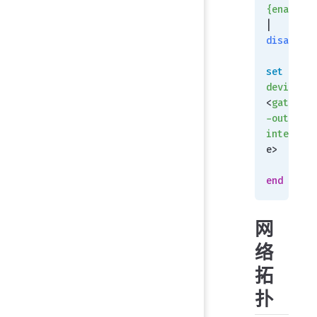
{enable
| 
disable}
set
device
<
gateway
-out-
interfac
e>
    next
end
网
络
拓
扑