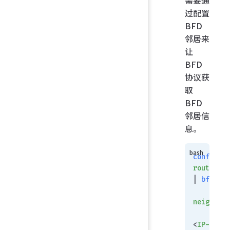
过配置
BFD
邻居来
让
BFD
协议获
取
BFD
邻居信
息。
config
router
 {b
| 
bfd6}
    conf
neighbor
   
<
IP-addre