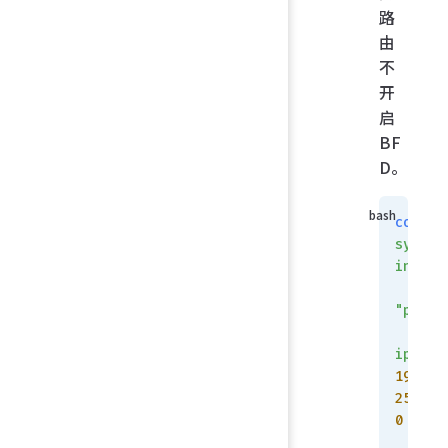
路
由
不
开
启
BF
D。
config
system
interf
    e
"port3
ip
192.16
255.25
0