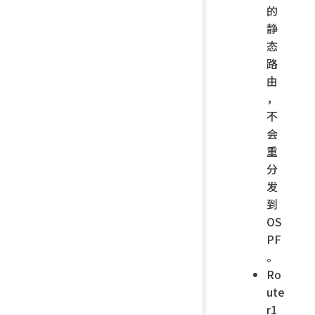
的
静
态
路
由
，
不
会
重
分
发
到
OS
PF
。
Ro
ute
r1