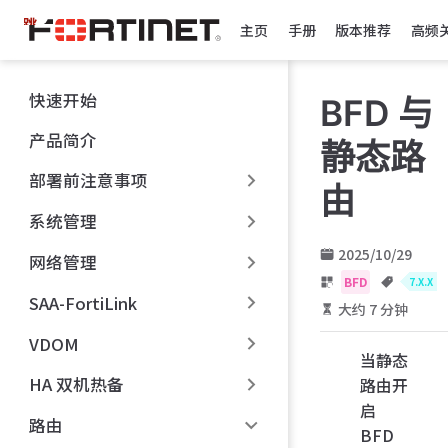
跳
主页
手册
版本推荐
高频
至
主
要
快速开始
BFD 与
內
容
产品简介
静态路
部署前注意事项
由
系统管理
2025/10/29
网络管理
BFD
7.X.X
SAA-FortiLink
大约 7 分钟
VDOM
当静态
HA 双机热备
路由开
启
路由
BFD