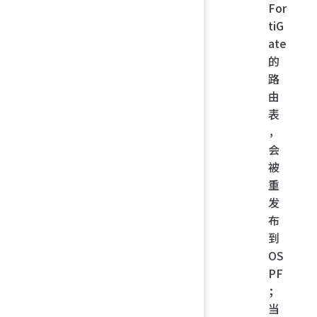
For
tiG
ate
的
路
由
表
，
会
被
重
发
布
到
OS
PF
；
当