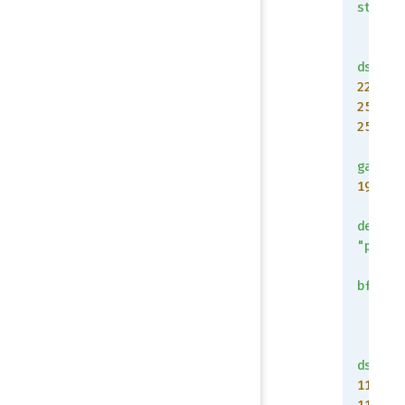
static
    e
dst
223.5.
255.25
255
gatewa
192.16
device
"port3
bfd
 en
    n
    e
dst
114.11