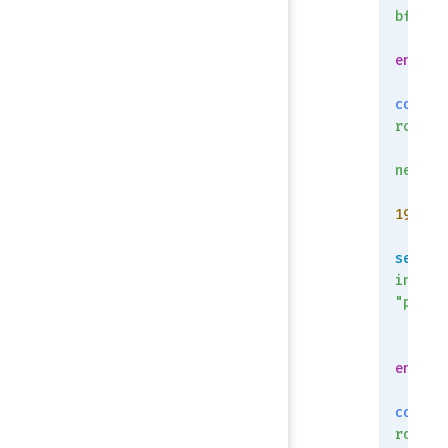
bfd
 en
    n
end
config
router
    
neighb
192.16
set
interf
"port3
    en
end
config
router