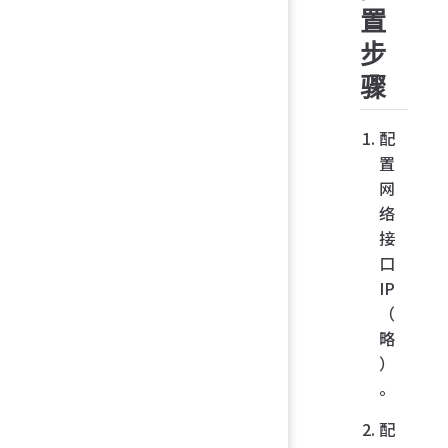
置
步
骤
配
置
网
络
接
口
IP
（
略
）
。
配