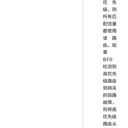
优先
级，则
所有匹
配流量
都使用
该路
由。如
果
BFD
检测到
高优先
级路由
到网关
的链路
故障，
则将高
优先级
路由从