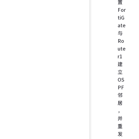
置
For
tiG
ate
与
Ro
ute
r1
建
立
OS
PF
邻
居
，
并
重
发