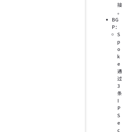
接
。
BG
P：
S
p
o
k
e
通
过
3
条
I
P
S
e
c