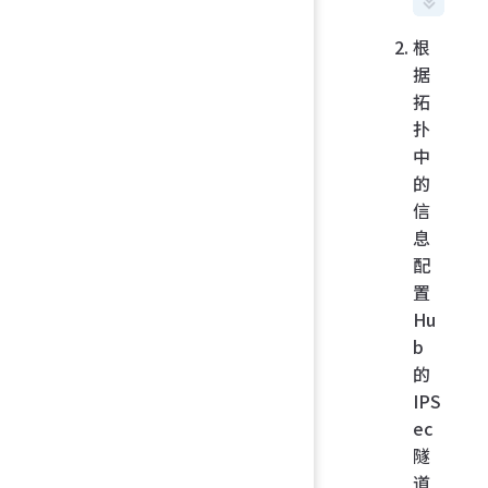
"port2
根
set
 ik
据
versio
拓
2
扑
中
set
的
peerty
any
信
息
set
 ne
配
device
置
disabl
Hu
b
set
的
exchan
IPS
-
interf
ec
e-ip
隧
enable
道