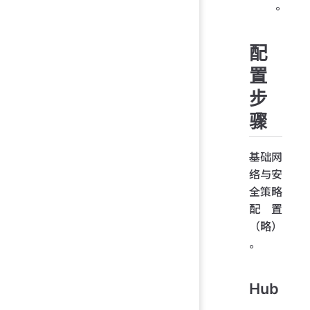
。
配
置
步
骤
基础网
络与安
全策略
配置
（略）
。
Hub