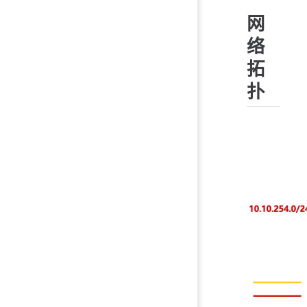
网
络
拓
扑