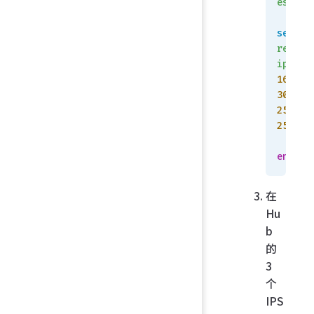
ess
 pi
"port4
set
set
 ik
remote
versio
ip
2
169.25
30.254
set
255.25
peerty
255.0
any
    n
end
set
 ne
device
在
disabl
Hu
set
b
exchan
的
-
3
interf
个
e-ip
IPS
enable