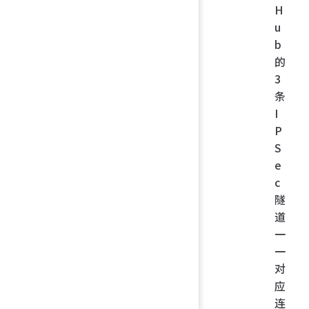
H
u
b
的
3
条
I
P
S
e
c
隧
道
一
一
对
应
连