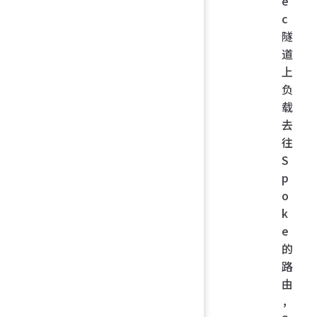
e
c
隧
道
上
负
载
去
往
S
p
o
k
e
的
路
由
，