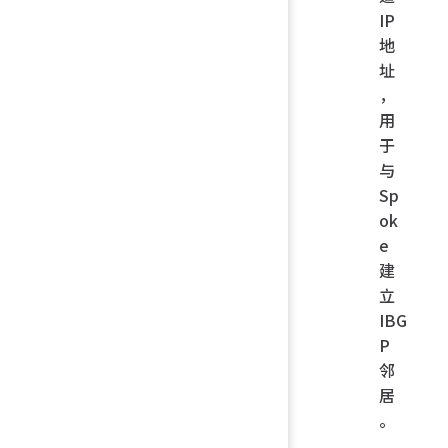
IP
set
地
propos
址
aes128
，
sha256
用
set
 ad
于
route
与
disabl
Sp
ok
set
 dp
e
on-idl
建
set
立
psksec
IBG
t
 xxxx
P
邻
set
 dp
居
retryi
。
erval
 
    n