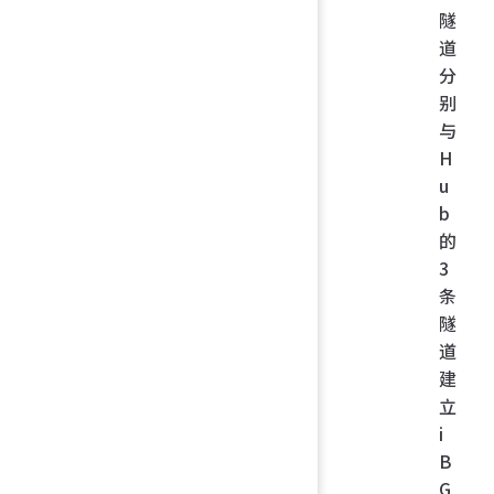
隧
道
分
别
与
H
u
b
的
3
条
隧
道
建
立
i
B
G