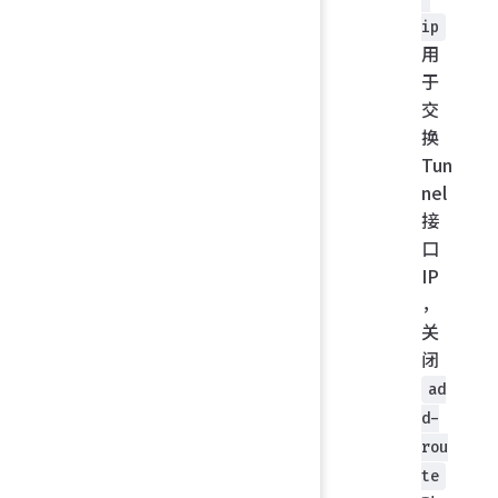
ip
用
于
交
换
Tun
nel
接
口
IP
，
关
闭
ad
d-
rou
te