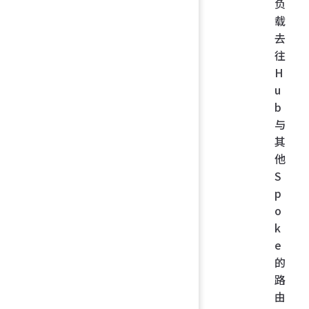
负
载
去
往
H
u
b
与
其
他
S
p
o
k
e
的
路
由