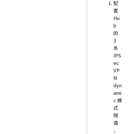
配
置
Hu
b
的
3
条
IPS
ec
VP
N
dyn
ami
c 模
式
隧
道
，