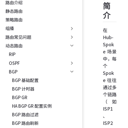
路由介绍
简
静态路由
介
策略路由
组播
在
Hub-
路由常见问题
Spok
动态路由
e 场景
RIP
中，每
OSPF
个
BGP
Spok
e 往往
BGP 基础配置
通过多
BGP 计时器
个链路
BGP GR
（如
HA BGP GR 配置实例
ISP1
BGP 路由过滤
、
ISP2
BGP 路由刷新