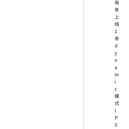
每
条
上
线
1
条
d
y
n
a
m
i
c
模
式
I
P
S