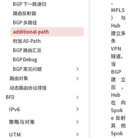
、
BGP 下一跳递归
MPLS
路由反射器
）与
BGP 多路径
Hub
additional-path
建立多
条
附加 AS-Path
VPN
BGP 路由汇总
隧道。
BGP Debug
当
BGP 常见问题
BGP
路由对象
建立
后，
动态路由协议排错
Hub
BFD
在向
IPv6
Spok
e 反射
策略与对象
其他
Spok
UTM