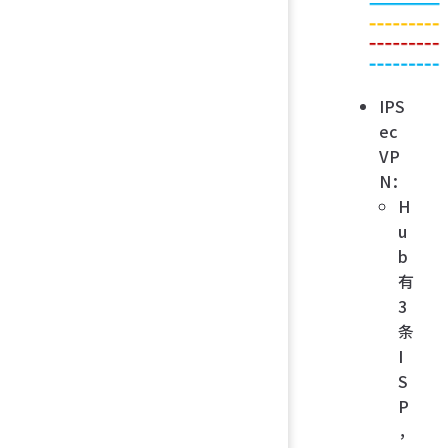
IPS
ec
VP
N：
H
u
b
有
3
条
I
S
P
，