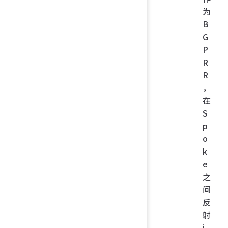
为
B
G
P
R
R
，
在
S
p
o
k
e
之
间
反
射
i