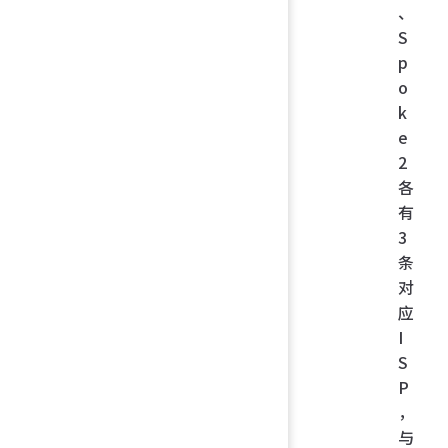
、
S
p
o
k
e
2
各
有
3
条
对
应
I
S
P
，
与