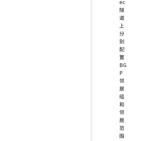
ec
隧
set
道
propos
aes128
上
sha256
分
别
set
 ad
配
route
置
disabl
BG
P
set
 dp
on-idl
邻
居
set
组
psksec
和
t
 xxxx
邻
居
set
 dp
范
retryi
erval
 
围