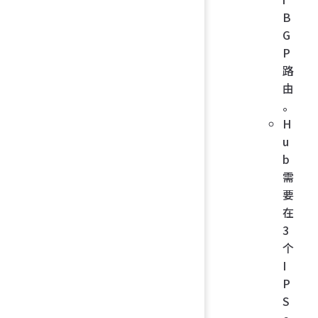
B
G
P
路
由
。
H
u
b
需
要
在
3
个
I
P
S