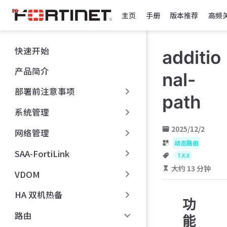
跳
主页
手册
版本推荐
高频
至
主
要
快速开始
additio
內
容
产品简介
nal-
部署前注意事项
path
系统管理
2025/12/2
网络管理
动态路由
SAA-FortiLink
7.X.X
大约 13 分钟
VDOM
HA 双机热备
功
路由
能