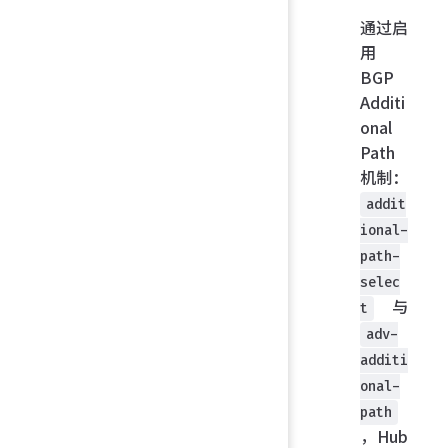
通过启
用
BGP
Additi
onal
Path
机制：
addit
ional-
path-
selec
与
t
adv-
additi
onal-
path
，Hub