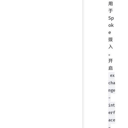
用
于
Sp
ok
e
拨
入
。
开
启
ex
cha
nge
-
int
erf
ace
-