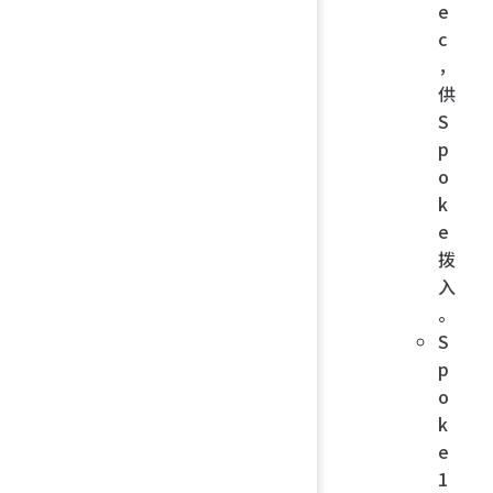
e
c
，
供
S
p
o
k
e
拨
入
。
S
p
o
k
e
1