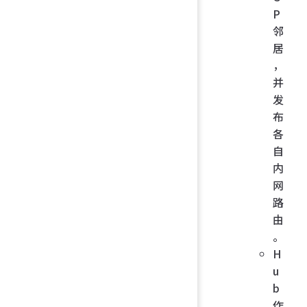
P
邻
居
，
并
发
布
各
自
内
网
路
由
。
H
u
b
作