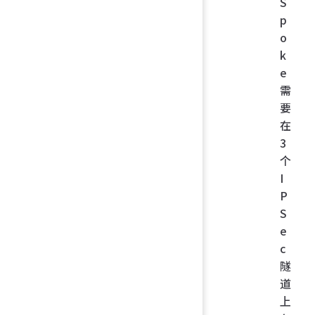
S
p
o
k
e
需
要
在
3
个
I
P
S
e
c
隧
道
上