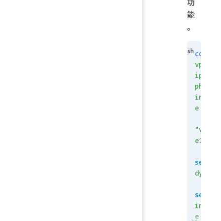
功
能
。
config
vpn
ipsec
phase1
interf
e
    e
"vpn_l
e1"
set
 ty
dynami
set
interf
e