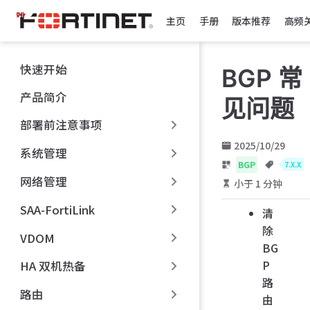
跳
主页
手册
版本推荐
高频
至
主
要
快速开始
BGP 常
內
容
产品简介
见问题
部署前注意事项
2025/10/29
系统管理
BGP
7.X.X
网络管理
小于 1 分钟
SAA-FortiLink
清
除
VDOM
BG
P
HA 双机热备
路
路由
由