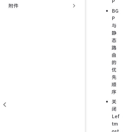
P
附件
BG
P
与
静
态
路
由
的
优
先
顺
序
关
闭
Lef
tm
ost