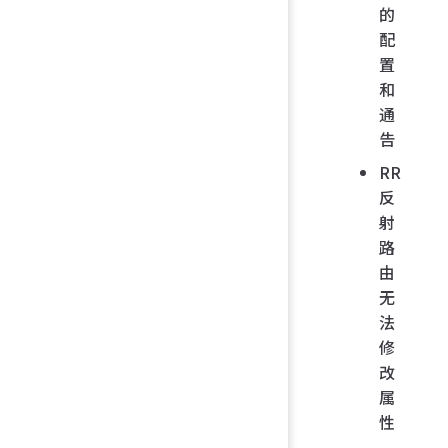
的
配
置
和
通
告
RR
反
射
路
由
无
法
修
改
属
性