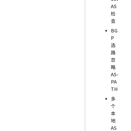
AS
检
查
BG
P
选
路
忽
略
AS-
PA
TH
多
个
本
地
AS