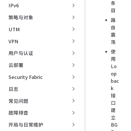
条
IPv6
目
策略与对象
路
由
UTM
震
VPN
荡
使
用户与认证
用
云部署
Lo
op
Security Fabric
bac
k
日志
接
常见问题
口
建
故障排查
立
BG
开局与日常维护