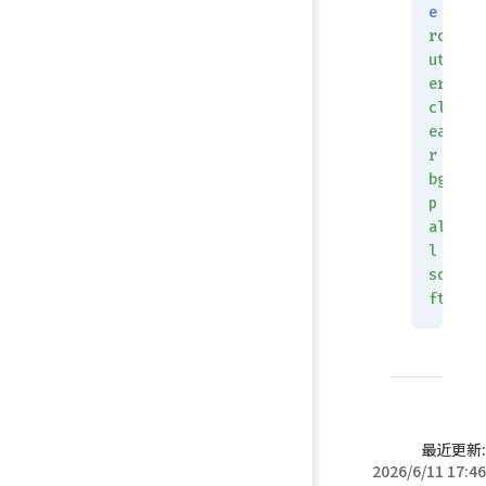
e
ro
ut
er
cl
ea
r
bg
p
al
l
so
ft
最近更新:
2026/6/11 17:46