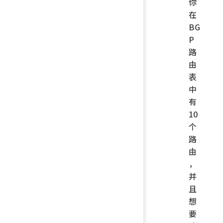
你
在
BG
P
路
由
表
中
有
10
个
路
由
，
并
且
想
要