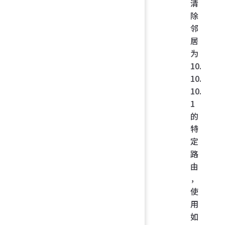
清
除
邻
居
为
10.
10.
10.
1
的
特
定
路
由
，
使
用
如