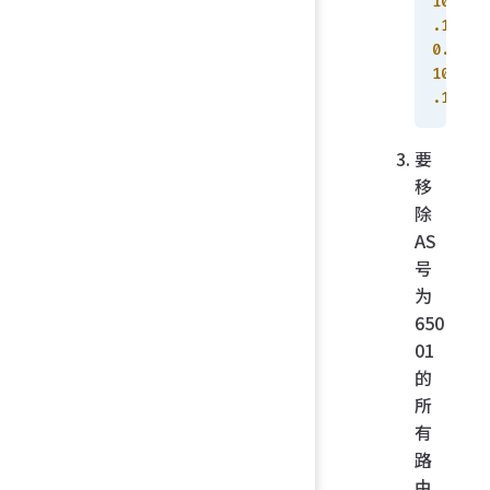
10
.1
0.
10
.1
要
移
除
AS
号
为
650
01
的
所
有
路
由