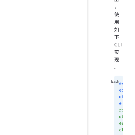
，
使
用
如
下
CLI
实
现
。
ex
ec
ut
e
ro
ut
er
cl