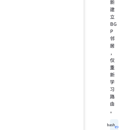
新
建
立
BG
P
邻
居
，
仅
重
新
学
习
路
由
。
ex