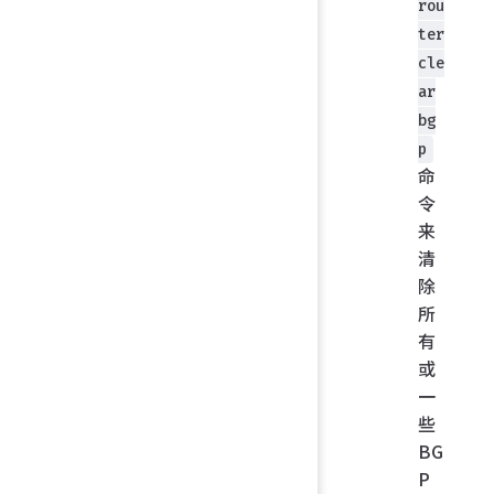
rou
ter
cle
ar
bg
p
命
令
来
清
除
所
有
或
一
些
BG
P