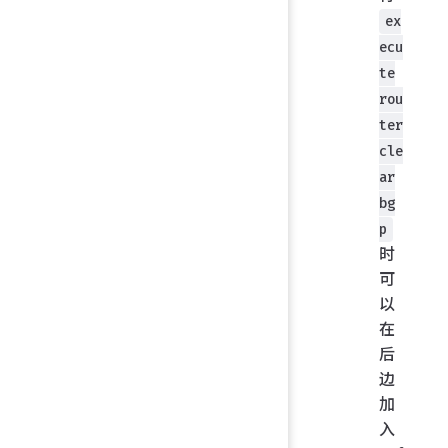
ex
ecu
te
rou
ter
cle
ar
bg
p
时
可
以
在
后
边
加
入