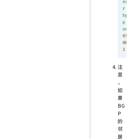
ea
r
bg
p
as
65
00
1
注
意
，
如
果
BG
P
的
邻
居