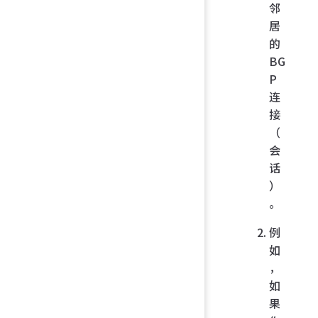
邻
居
的
BG
P
连
接
（
会
话
）
。
例
如
，
如
果