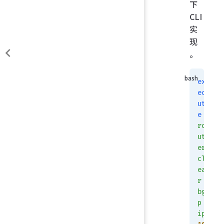
下
CLI
实
现
。
ex
ec
ut
e
ro
ut
er
cl
ea
r
bg
p
ip