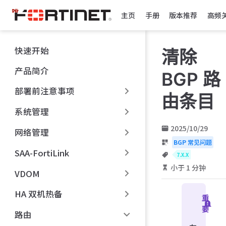
跳
主页
手册
版本推荐
高频
至
主
要
快速开始
清除
內
容
产品简介
BGP 路
部署前注意事项
由条目
系统管理
2025/10/29
网络管理
BGP 常见问题
SAA-FortiLink
7.X.X
小于 1 分钟
VDOM
HA 双机热备
重
要
路由