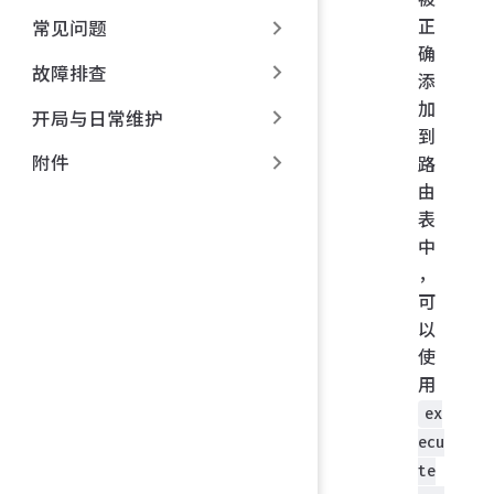
正
常见问题
确
故障排查
添
加
开局与日常维护
到
附件
路
由
表
中
，
可
以
使
用
ex
ecu
te