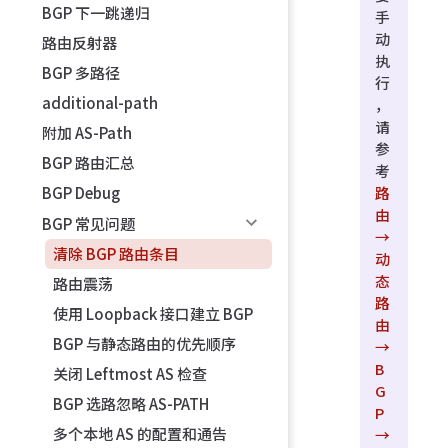
BGP 下一跳递归
手
动
路由反射器
执
BGP 多路径
行
additional-path
，
请
附加 AS-Path
参
BGP 路由汇总
考
路
BGP Debug
由
BGP 常见问题
→
清除 BGP 路由条目
动
态
路由震荡
路
使用 Loopback 接口建立 BGP
由
BGP 与静态路由的优先顺序
→
B
关闭 Leftmost AS 检查
G
BGP 选路忽略 AS-PATH
P
多个本地 AS 的配置和通告
→