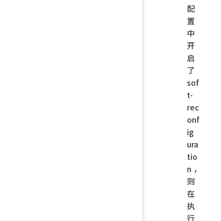
配
置
中
开
启
了
sof
t-
rec
onf
ig
ura
tio
n，
则
在
执
行