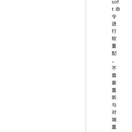
sof
t 命
令
进
行
软
重
配
，
不
需
要
重
新
与
对
端
重