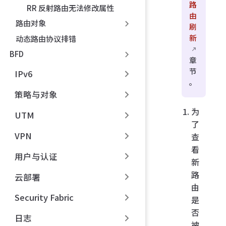
路
RR 反射路由无法修改属性
由
路由对象
刷
新
动态路由协议排错
BFD
章
节
IPv6
。
策略与对象
为
UTM
了
VPN
查
看
用户与认证
新
路
云部署
由
Security Fabric
是
否
日志
被