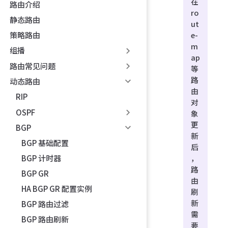
在
路由介绍
ro
静态路由
ut
策略路由
e-
m
组播
ap
路由常见问题
等
路
动态路由
由
RIP
对
OSPF
象
更
BGP
新
BGP 基础配置
后
，
BGP 计时器
路
BGP GR
由
HA BGP GR 配置实例
刷
新
BGP 路由过滤
需
BGP 路由刷新
要