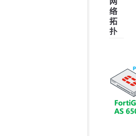
网
络
拓
扑