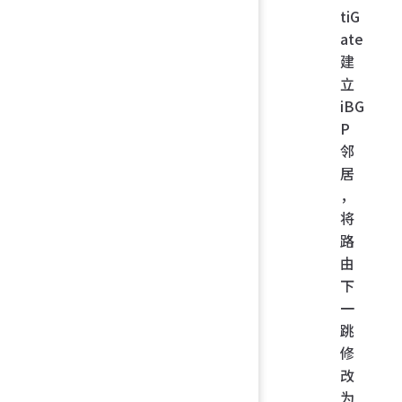
tiG
ate
建
立
iBG
P
邻
居
，
将
路
由
下
一
跳
修
改
为