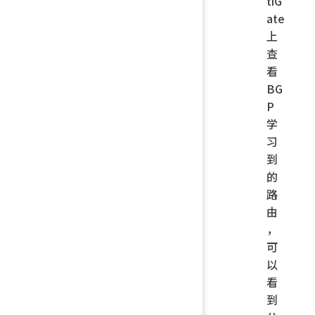
tiG
ate
上
查
看
BG
P
学
习
到
的
路
由
，
可
以
看
到