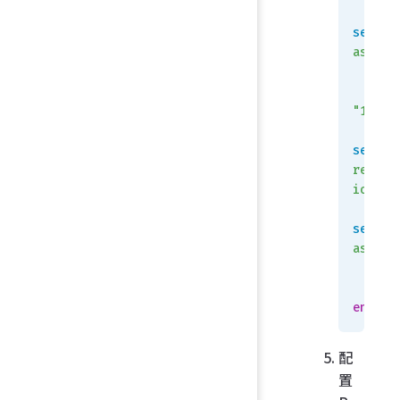
set
 re
as
 650
"10.10
set
 so
reconf
ion
 en
set
 re
as
 650
    en
end
配
置