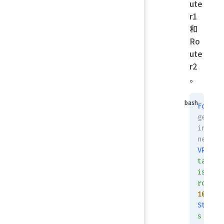
ute
r1
和
Ro
ute
r2
。
FortiG
get rou
info bg
networ
VRF
 0
 
table
 
is
 4,
 
router
10.10.
Status
s
 supp