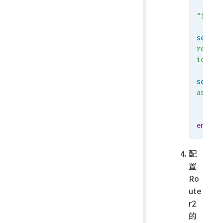
"10.10
set
 so
reconf
ion
 en
set
 re
as
 650
    en
end
配
置
Ro
ute
r2
的