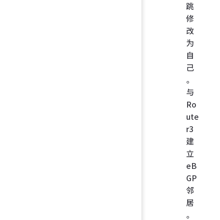
跳
修
改
为
自
己
。
与
Ro
ute
r3
建
立
eB
GP
邻
居
。