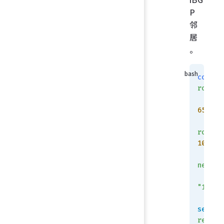
P
邻
居
。
config
router
    se
65001
    se
router
10.10.
    
neighb
"10.10
set
 so
reconf