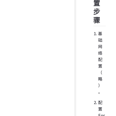
置
步
骤
基
础
网
络
配
置
（
略
）
。
配
置
For