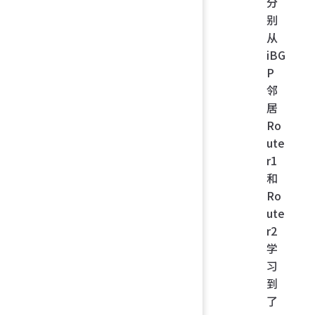
分
别
从
iBG
P
邻
居
Ro
ute
r1
和
Ro
ute
r2
学
习
到
了