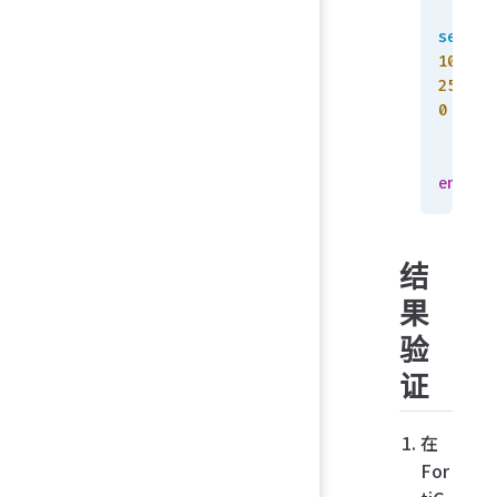
set
 pr
10.10.
255.25
0
    en
end
结
果
验
证
在
For