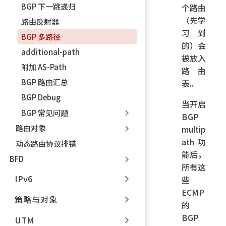
BGP 下一跳递归
个路由
（先学
路由反射器
习到
BGP 多路径
的）会
additional-path
被放入
附加 AS-Path
路由
BGP 路由汇总
表。
BGP Debug
当开启
BGP 常见问题
BGP
路由对象
multip
ath 功
动态路由协议排错
能后，
BFD
所有这
IPv6
些
ECMP
策略与对象
的
BGP
UTM