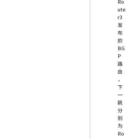
Ro
ute
r3
发
布
的
BG
P
路
由
，
下
一
跳
分
别
为
Ro