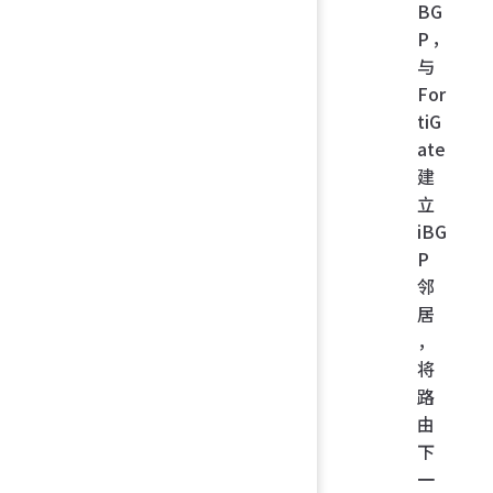
BG
P，
与
For
tiG
ate
建
立
iBG
P
邻
居
，
将
路
由
下
一