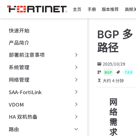
跳
主页
手册
版本推荐
高频
至
主
要
快速开始
BGP 多
內
容
产品简介
路径
部署前注意事项
2025/10/29
系统管理
BGP
7.X.X
网络管理
大约 4 分钟
SAA-FortiLink
网
VDOM
络
HA 双机热备
需
路由
求