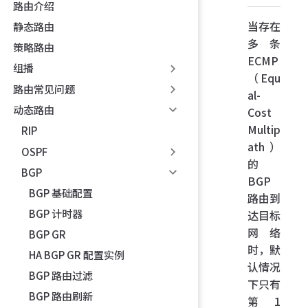
路由介绍
当存在
静态路由
多条
策略路由
ECMP
组播
（Equ
路由常见问题
al-
动态路由
Cost
Multip
RIP
ath）
OSPF
的
BGP
BGP
BGP 基础配置
路由到
BGP 计时器
达目标
网络
BGP GR
时，默
HA BGP GR 配置实例
认情况
BGP 路由过滤
下只有
BGP 路由刷新
第 1