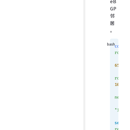
eB
GP
邻
居
。
config
router
    se
65002
    se
router
10.10.
    
neighb
"10.10
set
 so
reconf