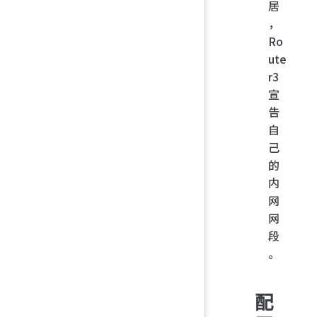
居
，
Ro
ute
r3
宣
告
自
己
的
内
网
网
段
。
配