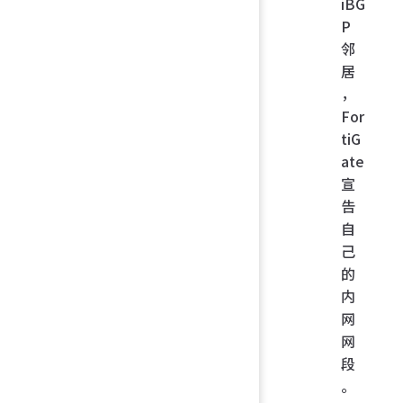
iBG
P
邻
居
，
For
tiG
ate
宣
告
自
己
的
内
网
网
段
。