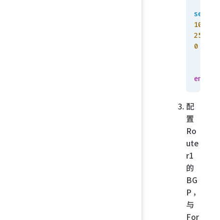
set
 pr
10.10.
255.25
0
    en
end
配
置
Ro
ute
r1
的
BG
P，
与
For