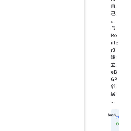
自
己
。
与
Ro
ute
r3
建
立
eB
GP
邻
居
。
config
router
    se