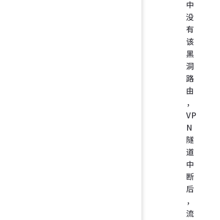
中
没
有
该
黑
洞
路
由
，
VP
N
隧
道
中
断
后
，
流