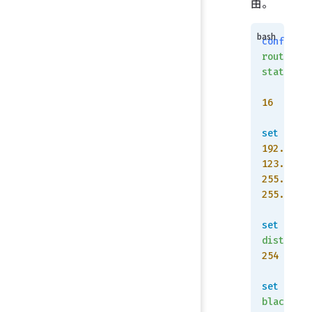
由。
config
router
static
    edit
16
set
 dst
192.168.
123.0
255.255.
255.0
set
distance
254
set
blackhol