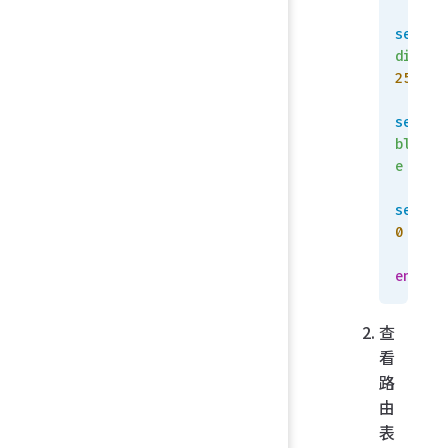
set
distan
255
set
blackh
e
 enab
set
 vr
0
    n
end
查
看
路
由
表