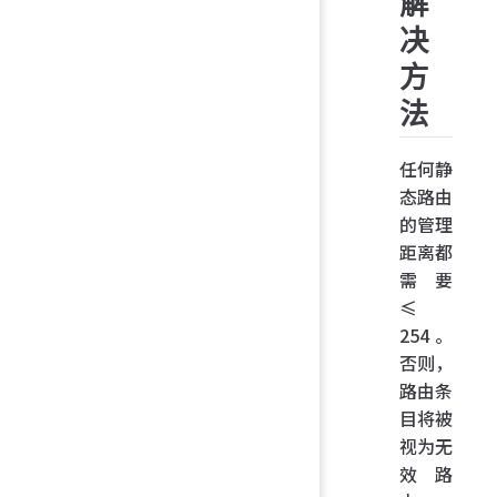
解
决
方
法
任何静
态路由
的管理
距离都
需要
≤
254。
否则，
路由条
目将被
视为无
效路