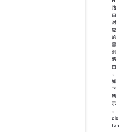
路
由
对
应
的
黑
洞
路
由
，
如
下
所
示
，
dis
tan