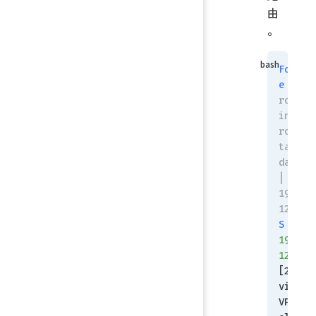
由
。
FortiG
e
 # get
router 
info 
routin
table 
databas
| grep 
192.16
123.0
S
192.16
123.0/
[20/0] 
via 
VPN_Tu