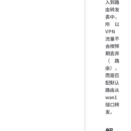
入到路
由转发
表中，
所以
VPN
流量不
会按预
期丢弃
（路
由），
而是匹
配默认
路由从
wan1
接口转
发。