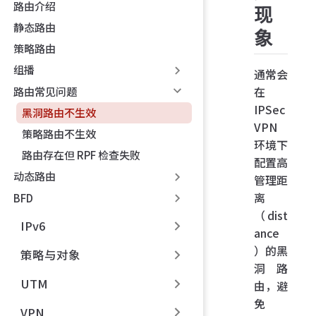
路由介绍
现
静态路由
象
策略路由
组播
通常会
在
路由常见问题
IPSec
黑洞路由不生效
VPN
策略路由不生效
环境下
路由存在但 RPF 检查失败
配置高
动态路由
管理距
离
BFD
（dist
IPv6
ance
）的黑
策略与对象
洞路
UTM
由，避
免
VPN