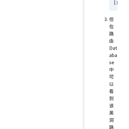
[1/0]
但
在
路
由
Dat
aba
se
中
可
以
看
到
该
黑
洞
路