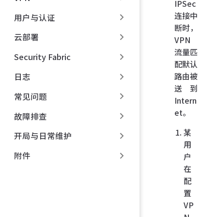
IPSec
连接中
用户与认证
断时，
云部署
VPN
流量匹
Security Fabric
配默认
路由被
日志
送到
常见问题
Intern
et。
故障排查
某
开局与日常维护
用
附件
户
在
配
置
VP
N