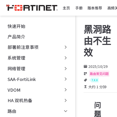
跳
主页
手册
版本推荐
高频
至
主
要
快速开始
黑洞路
內
容
产品简介
由不生
部署前注意事项
效
系统管理
2025/10/29
网络管理
路由常见问题
SAA-FortiLink
7.X.X
大约 1 分钟
VDOM
HA 双机热备
问
路由
题