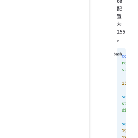
ce
配
置
为
255
。
config
router
static
    e
15
set
status
disabl
set
 ds
192.16
123.0