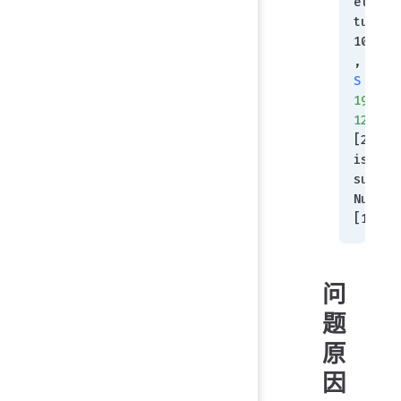
el1 
tunnel 
10.0.0
, [1/0
S
192.16
123.0/
[255/0]
is a 
summary
Null, 
[1/0]
问
题
原
因