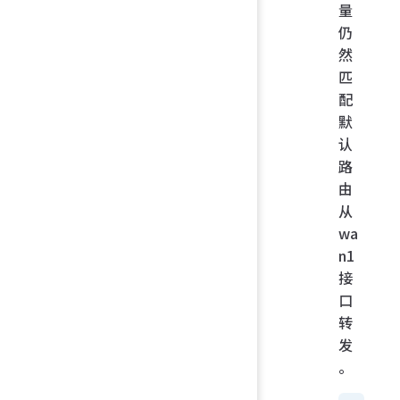
量
仍
然
匹
配
默
认
路
由
从
wa
n1
接
口
转
发
。