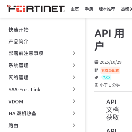
跳
主页
手册
版本推荐
高频
至
主
要
快速开始
API 用
內
容
产品简介
户
部署前注意事项
2025/10/29
系统管理
管理员配置
网络管理
7.X.X
小于 1 分钟
SAA-FortiLink
VDOM
API
文档
HA 双机热备
获取
路由
API