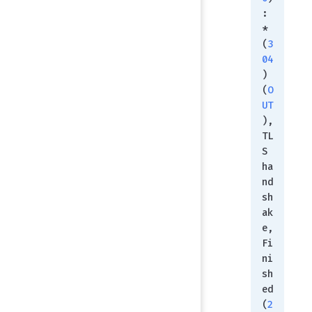
:
* 
(
3
04
) 
(
O
UT
), 
TL
S 
ha
nd
sh
ak
e, 
Fi
ni
sh
ed 
(
2