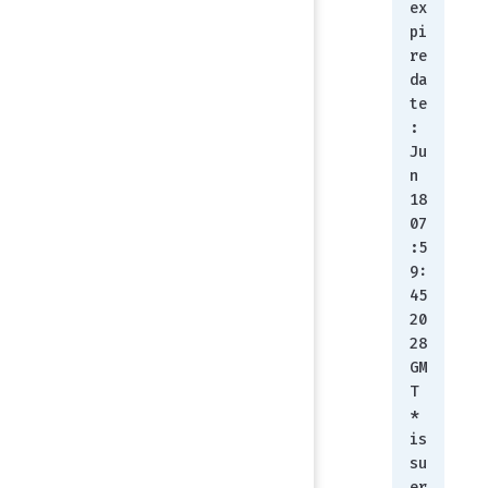
ex
pi
re 
da
te
: 
Ju
n 
18 
07
:5
9:
45 
20
28 
GM
T
*  
is
su
er