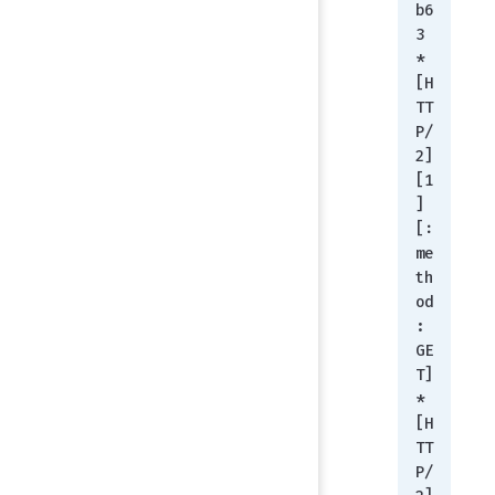
b6
3
* 
[H
TT
P/
2] 
[1
] 
[:
me
th
od
: 
GE
T]
* 
[H
TT
P/