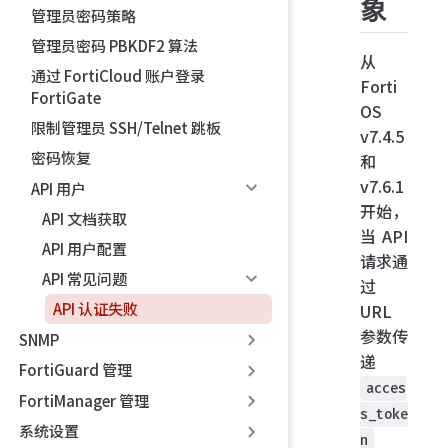
象
管理员密码策略
管理员密码 PBKDF2 算法
从
通过 FortiCloud 账户登录
Forti
FortiGate
OS
限制管理员 SSH/Telnet 跳板
v7.4.5
密码恢复
和
v7.6.1
API 用户
开始，
API 文档获取
当 API
API 用户配置
请求通
API 常见问题
过
API 认证失败
URL
参数传
SNMP
递
FortiGuard 管理
acces
FortiManager 管理
s_toke
系统设置
n