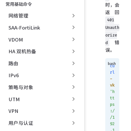
常用基础命令
时，会
返回
网络管理
401
SAA-FortiLink
Unauth
orize
VDOM
错
d
误。
HA 双机热备
路由
cu
rl
IPv6
-
vk
策略与对象
'h
tt
UTM
ps
VPN
:/
/1
用户与认证
92
.1