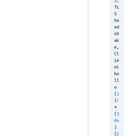
), 
TL
S 
ha
nd
sh
ak
e, 
Cl
ie
nt 
he
ll
o 
(
1
):
* 
(
3
04
) 
(
I