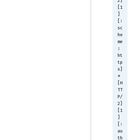
2] 
[1
] 
[:
sc
he
me
: 
ht
tp
s]
* 
[H
TT
P/
2] 
[1
] 
[:
au
th