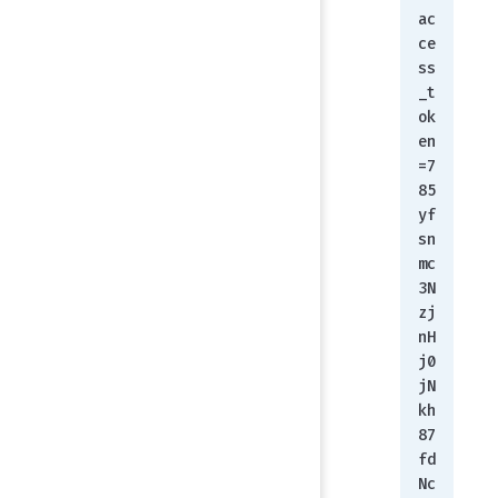
ac
ce
ss
_t
ok
en
=7
85
yf
sn
mc
3N
zj
nH
j0
jN
kh
87
fd
Nc