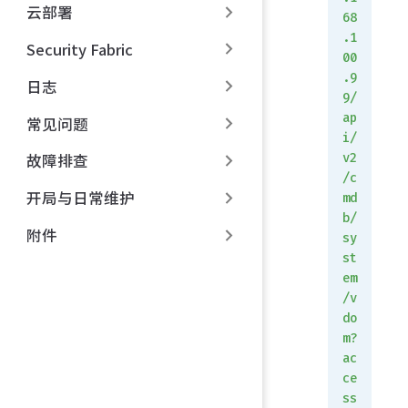
云部署
68
.1
Security Fabric
00
.9
日志
9/
ap
常见问题
i/
v2
故障排查
/c
开局与日常维护
md
b/
附件
sy
st
em
/v
do
m?
ac
ce
ss