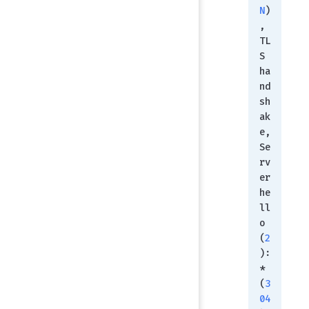
N
)
, 
TL
S 
ha
nd
sh
ak
e, 
Se
rv
er 
he
ll
o 
(
2
):
* 
(
3
04