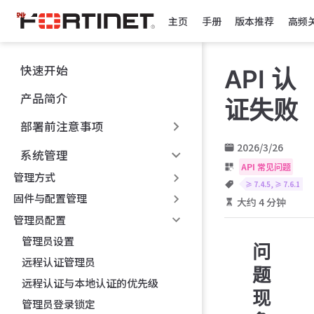
跳
主页
手册
版本推荐
高频
至
主
要
快速开始
API 认
內
容
产品简介
证失败
部署前注意事项
2026/3/26
系统管理
API 常见问题
管理方式
≥ 7.4.5, ≥ 7.6.1
固件与配置管理
大约 4 分钟
管理员配置
管理员设置
问
远程认证管理员
题
远程认证与本地认证的优先级
现
管理员登录锁定