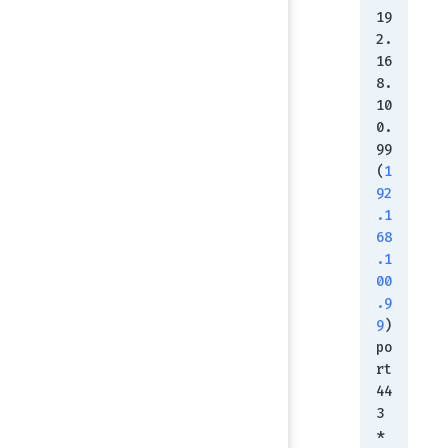
19
2.
16
8.
10
0.
99 
(
1
92
.1
68
.1
00
.9
9
) 
po
rt 
44
3
* 