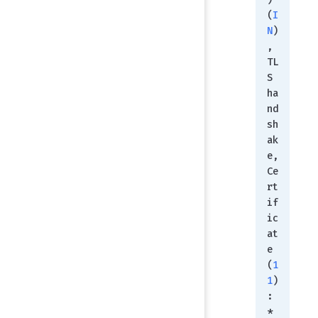
(
I
N
)
, 
TL
S 
ha
nd
sh
ak
e, 
Ce
rt
if
ic
at
e 
(
1
1
)
:
* 