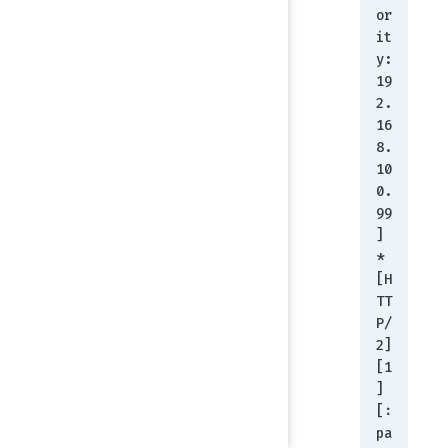
or
it
y: 
19
2.
16
8.
10
0.
99
]
* 
[H
TT
P/
2] 
[1
] 
[:
pa