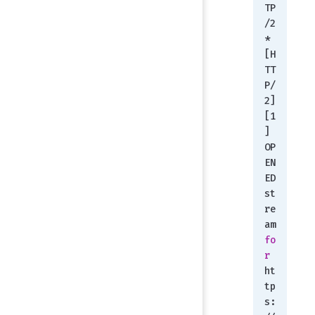
TP
/2
* 
[H
TT
P/
2] 
[1
] 
OP
EN
ED 
st
re
am 
fo
r
ht
tp
s: