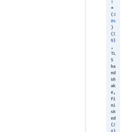
:
* 
(
3
04
) 
(
I
N
)
, 
TL
S 
ha
nd
sh
ak
e, 
Fi
ni
sh
ed 
(
2
0
)