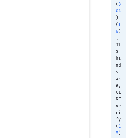
(
3
04
) 
(
I
N
)
, 
TL
S 
ha
nd
sh
ak
e, 
CE
RT 
ve
ri
fy 
(
1
5
)