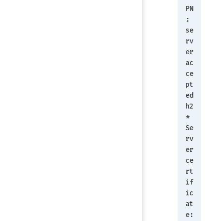
PN
: 
se
rv
er 
ac
ce
pt
ed 
h2
* 
Se
rv
er 
ce
rt
if
ic
at
e: