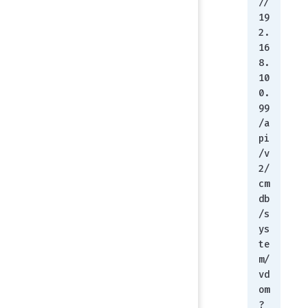
//
19
2.
16
8.
10
0.
99
/a
pi
/v
2/
cm
db
/s
ys
te
m/
vd
om
?