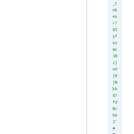
_t
ok
en
=7
85
yf
sn
mc
3N
zj
nH
j0
jN
kh
87
fd
Nc
b6
3'
*   