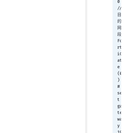
0   
//
目
的
网
段
Fo
rt
iG
at
e 
(0
) 
# 
se
t 
ga
te
wa
y 
19