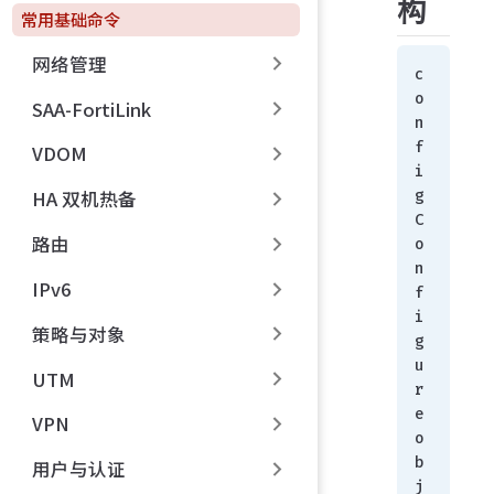
构
常用基础命令
网络管理
c
o
SAA-FortiLink
n
f
VDOM
i
g      
HA 双机热备
C
路由
o
n
IPv6
f
i
策略与对象
g
u
UTM
r
e 
VPN
o
b
用户与认证
j