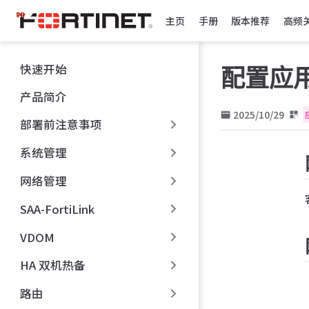
跳
主页
手册
版本推荐
高频
至
主
要
快速开始
配置应
內
容
产品简介
2025/10/29
部署前注意事项
系统管理
网络管理
SAA-FortiLink
VDOM
HA 双机热备
路由