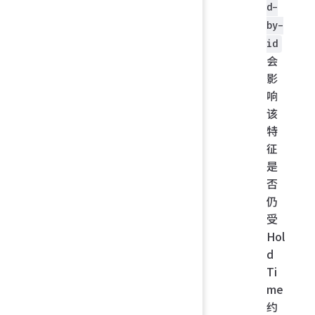
d-
by-
id
会
影
响
该
特
征
是
否
仍
受
Hol
d
Ti
me
约