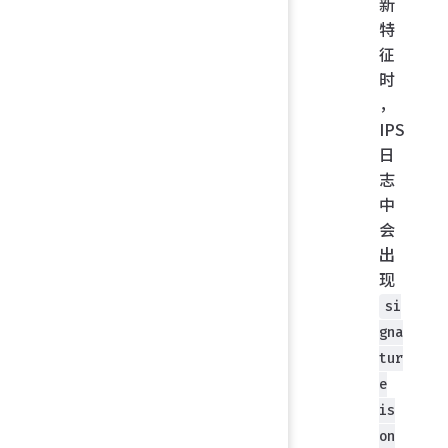
新
特
征
时
，
IPS
日
志
中
会
出
现
si
gna
tur
e
is
on