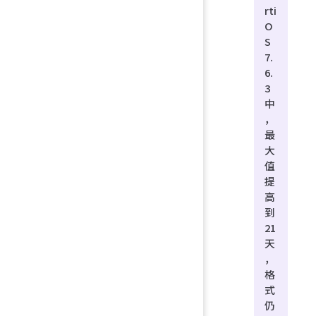
rti
O
S
7.
6.
3
中
，
最
大
值
提
高
到
21
天
，
格
式
仍