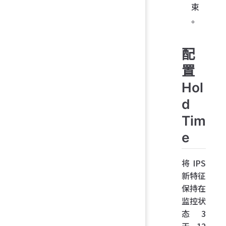
束
。
配
置
Hol
d
Tim
e
将 IPS
新特征
保持在
监控状
态 3