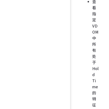
查
看
指
定
VD
OM
中
所
有
处
于
Hol
d
Ti
me
的
特
征