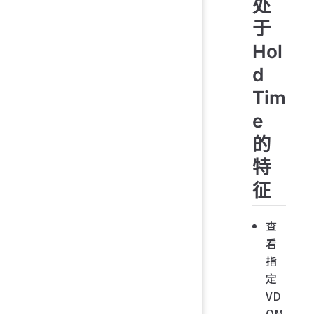
处
于
Hol
d
Tim
e
的
特
征
查
看
指
定
VD
OM