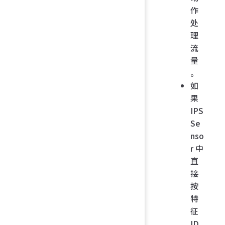
作
处
理
流
量
。
如
果
IPS
Se
nso
r 中
直
接
按
特
征
ID