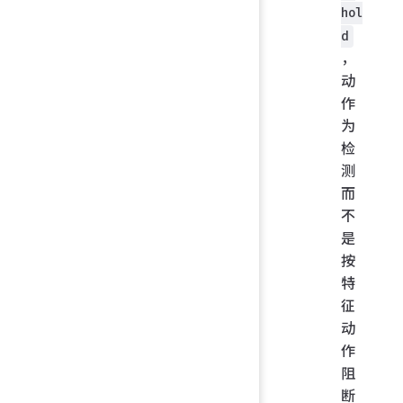
hol
d
，
动
作
为
检
测
而
不
是
按
特
征
动
作
阻
断