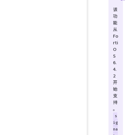
该
功
能
从
Fo
rti
O
S
6.
4.
2
开
始
支
持
。
s
ig
na