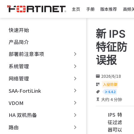
跳
主页
手册
版本推荐
高频
至
主
要
快速开始
新 IPS
內
容
产品简介
特征防
部署前注意事项
误报
系统管理
2026/6/18
网络管理
入侵防御
SAA-FortiLink
≥ 6.4.2
大约 4 分钟
VDOM
IPS 特
HA 双机热备
征过滤
路由
器可以