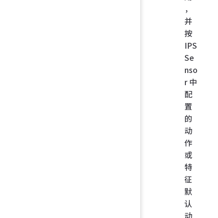
，
并
按
IPS
Se
nso
r 中
配
置
的
动
作
或
特
征
默
认
动