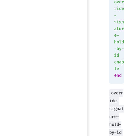
over
ride
-
sign
atur
e-
hold
-by-
id
enab
le
end
overr
ide-
signat
ure-
hold-
by-id