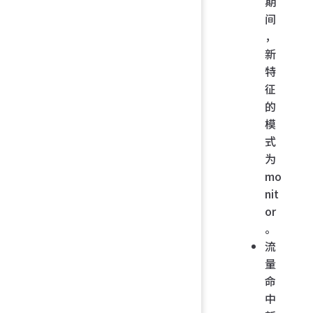
期
间
，
新
特
征
的
模
式
为
mo
nit
or
。
流
量
命
中