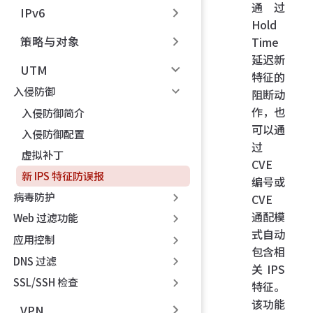
通过
IPv6
Hold
策略与对象
Time
延迟新
UTM
特征的
入侵防御
阻断动
作，也
入侵防御简介
可以通
入侵防御配置
过
虚拟补丁
CVE
新 IPS 特征防误报
编号或
病毒防护
CVE
通配模
Web 过滤功能
式自动
应用控制
包含相
DNS 过滤
关 IPS
SSL/SSH 检查
特征。
该功能
VPN