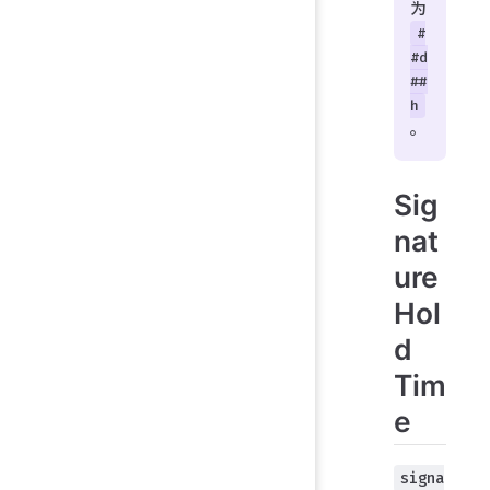
为
#
#d
##
h
。
Sig
nat
ure
Hol
d
Tim
e
signa