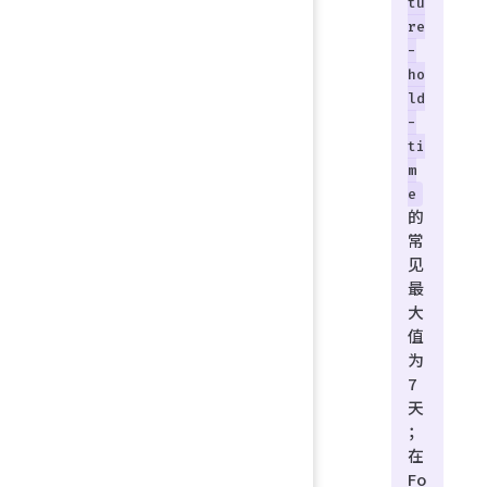
tu
re
-
ho
ld
-
ti
m
e
的
常
见
最
大
值
为
7
天
；
在
Fo