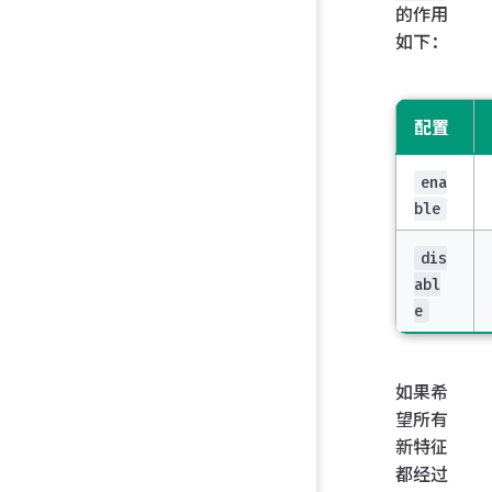
的作用
如下：
配置
ena
ble
dis
abl
e
如果希
望所有
新特征
都经过