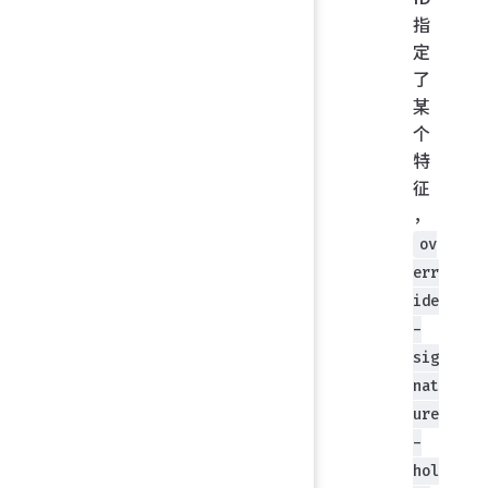
指
定
了
某
个
特
征
，
ov
err
ide
-
sig
nat
ure
-
hol