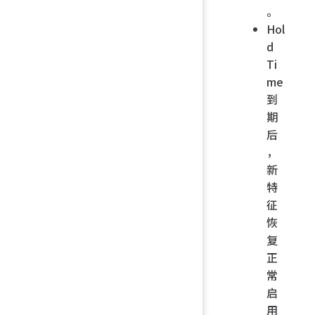
。
Hol
d
Ti
me
到
期
后
，
新
特
征
恢
复
正
常
启
用