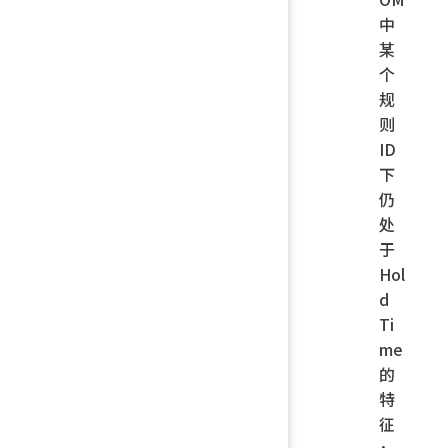
中
某
个
规
则
ID
下
仍
处
于
Hol
d
Ti
me
的
特
征