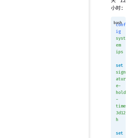
天 12
小时：
conf
ig
syst
em
ips
set
sign
atur
e-
hold
-
time
3d12
h
set