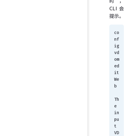
时，
CLI 会
提示。
co
nf
ig 
vd
om 
ed
it 
We
b
Th
e 
in
pu
t 
VD