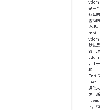
vdom
是一个
默认的
虚拟防
火墙。
root
vdom
默认是
管理
vdom
，用于
和
FortiG
uard
通信来
更新
licens
e，特