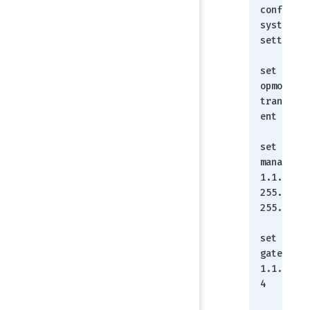
config 
system 
settings
set 
opmode 
transpar
ent
set 
manageip 
1.1.1.1/
255.255.
255.0
set 
gateway 
1.1.1.25
4
    end