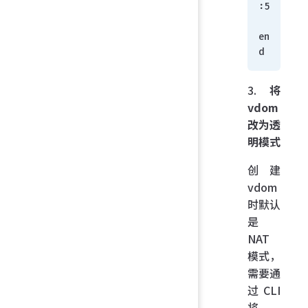
:5
en
d
3.
将
vdom
改为透
明模式
创建
vdom
时默认
是
NAT
模式，
需要通
过 CLI
将