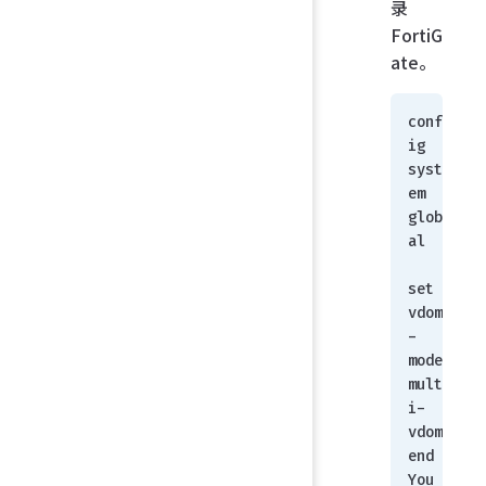
录
FortiG
ate。
conf
ig 
syst
em 
glob
al 
set 
vdom
-
mode 
mult
i-
vdom 
end
You 