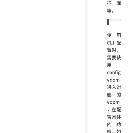
征库
等。
使用
CLI 配
置时，
需要使
用
config
vdom
进入对
应的
vdom
，在配
置具体
的功
能，如