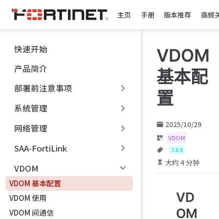
跳
主页
手册
版本推荐
高频
至
主
要
快速开始
VDOM
內
容
产品简介
基本配
部署前注意事项
置
系统管理
2025/10/29
网络管理
VDOM
SAA-FortiLink
7.X.X
大约 4 分钟
VDOM
VDOM 基本配置
VD
VDOM 使用
OM
VDOM 间通信