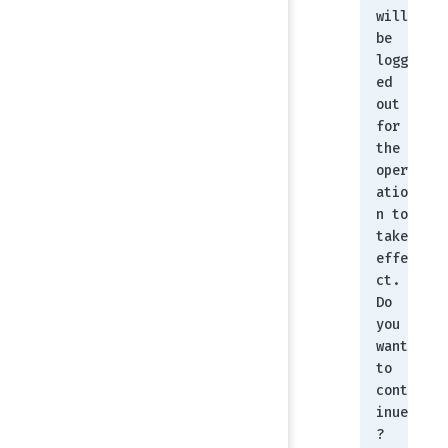
will 
be 
logg
ed 
out 
for 
the 
oper
atio
n to 
take 
effe
ct.
Do 
you 
want 
to 
cont
inue
? 