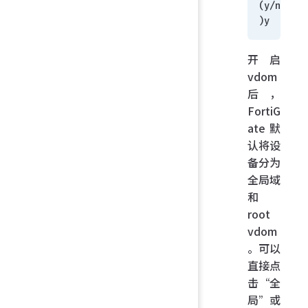
(y/n
)y
开启
vdom
后，
FortiG
ate 默
认将设
备分为
全局域
和
root
vdom
。可以
直接点
击“全
局”或