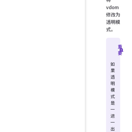
vdom
修改为
透明模
式。
重
要
如
果
透
明
模
式
是
一
进
一
出