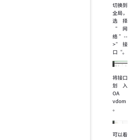
切换到
全局，
选择
“网
络”--
>”接
口“。
将接口
划入
OA
vdom
。
可以看