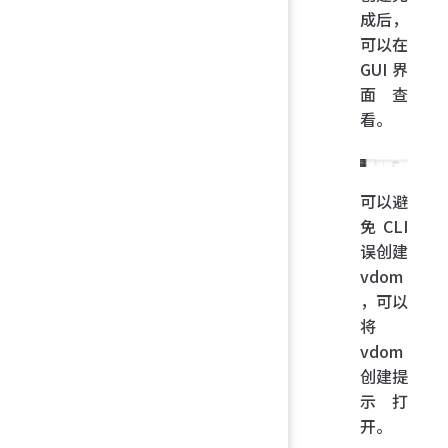
成后，
可以在
GUI 界
面查
看。
可以避
免 CLI
误创建
vdom
，可以
将
vdom
创建提
示打
开。