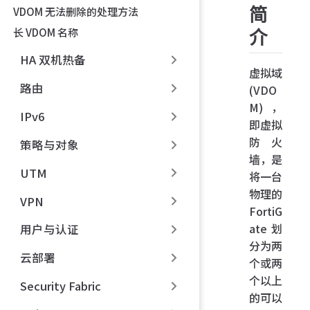
简
VDOM 无法删除的处理方法
长 VDOM 名称
介
HA 双机热备
虚拟域
路由
(VDO
M)，
IPv6
即虚拟
防火
策略与对象
墙，是
UTM
将一台
物理的
VPN
FortiG
ate 划
用户与认证
分为两
云部署
个或两
个以上
Security Fabric
的可以