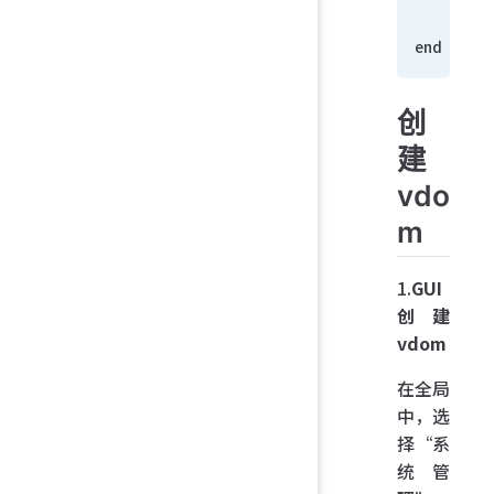
    end
end
创
建
vdo
m
1.
GUI
创建
vdom
在全局
中，选
择“系
统管