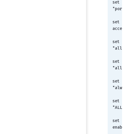
set dstin
"port2"
set actio
accept
set srcad
"all"
set dstad
"all"
set sched
"always"
set servi
"ALL"
set nat 
enable
   