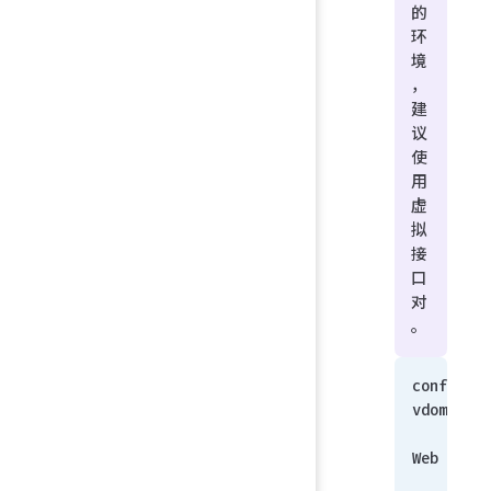
的
环
境
，
建
议
使
用
虚
拟
接
口
对
。
config 
vdom 
    edit 
Web 