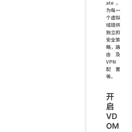
ate，
为每一
个虚拟
域提供
独立的
安全策
略，路
由及
VPN
配置
等。
开
启
VD
OM