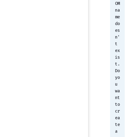
OM 
na
me 
do
es
n'
t 
ex
is
t.
Do 
yo
u 
wa
nt 
to 
cr
ea
te 
a 