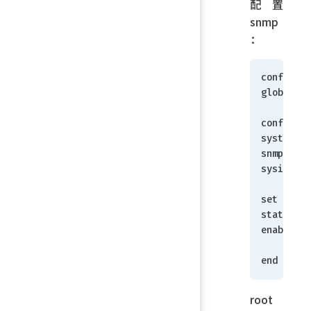
配置
snmp
：
config 
global 
config 
system 
snmp 
sysinfo
set 
status 
enable
    end
end
root