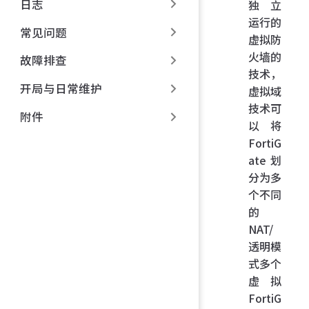
日志
独 立
运行的
常见问题
虚拟防
火墙的
故障排查
技术，
开局与日常维护
虚拟域
技术可
附件
以将
FortiG
ate 划
分为多
个不同
的
NAT/
透明模
式多个
虚拟
FortiG