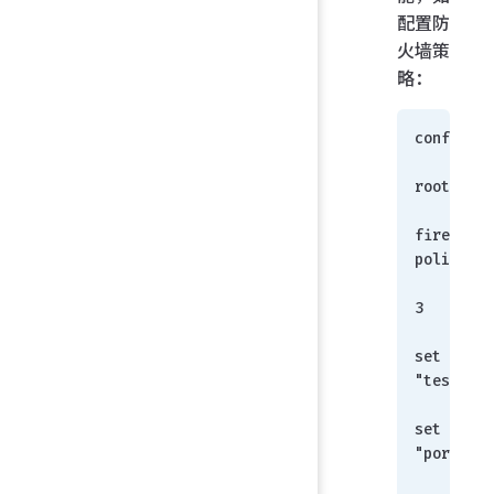
配置防
火墙策
略：
config vd
    edit 
root 
    config 
firewall 
policy
        edit 
3
set name 
"test"
set srcin
"port5"