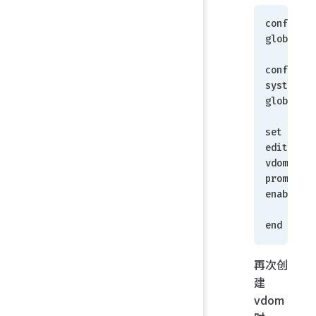
config 
global 
config 
system 
global 
set 
edit-
vdom-
prompt 
enable 
    end
end
再次创
建
vdom