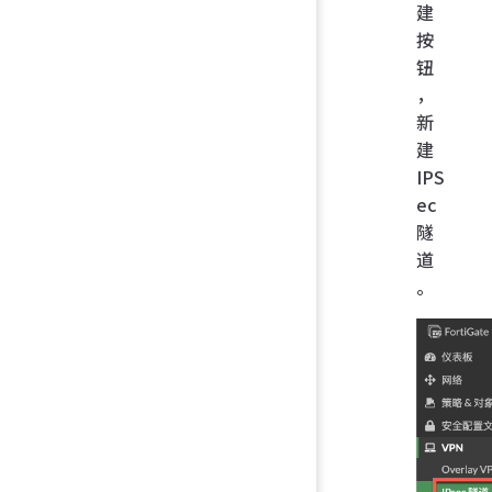
建
按
钮
，
新
建
IPS
ec
隧
道
。