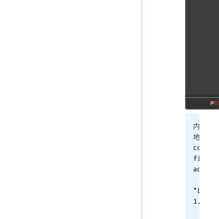
内网VP
地址对
config 
firewal
addres
    edit 
"LAN_1
1.0/24
        s