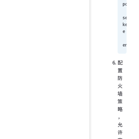
poly13
set 
keepal
e enab
    n
end
配
置
防
火
墙
策
略
，
允
许