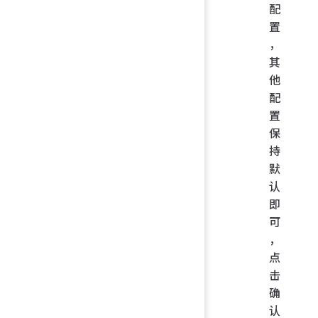
配
置
，
其
他
配
置
保
持
默
认
即
可
，
点
击
确
认