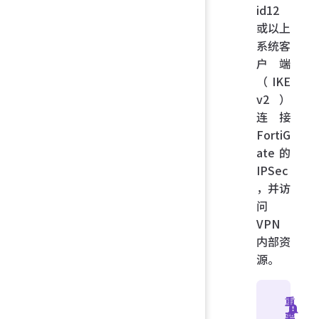
id12
或以上
系统客
户端
（IKE
v2）
连接
FortiG
ate 的
IPSec
，并访
问
VPN
内部资
源。
重
要