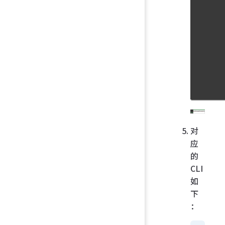
对
应
的
CLI
如
下
：