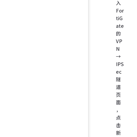
入
For
tiG
ate
的
VP
N
→
IPS
ec
隧
道
页
面
，
点
击
新