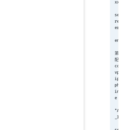
xxxxxx
set dp
retryi
erval 
    n
end
第二阶
配置：
config 
vpn 
ipsec 
phase2
interf
e
    edit 
"Andro
_IKEv2
set 