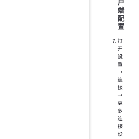
户
端
配
置
打
开
设
置
→
连
接
→
更
多
连
接
设