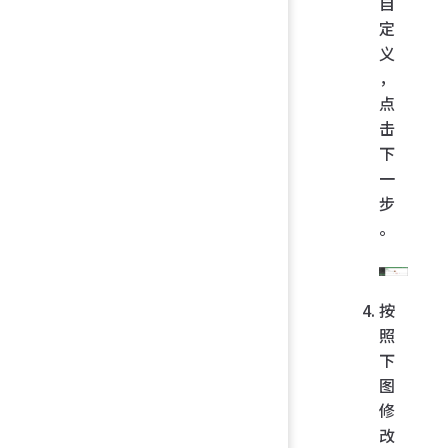
自
定
义
，
点
击
下
一
步
。
按
照
下
图
修
改