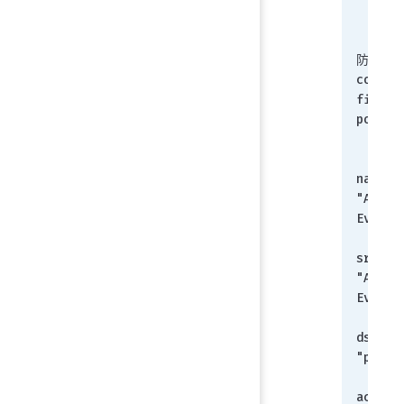
   end
防火墙
config 
firewal
policy
    
        s
name 
"Andro
Ev2"
        s
srcintf
"Andro
Ev2"
        s
dstintf
"port3
        s
action 