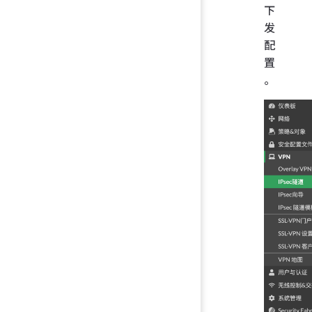
下
发
配
置
。