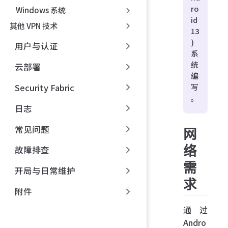
ro
Windows 系统
id
其他 VPN 技术
13
)
用户与认证
系
统
云部署
编
Security Fabric
写
。
日志
常见问题
网
络
故障排查
需
开局与日常维护
求
附件
通过
Andro