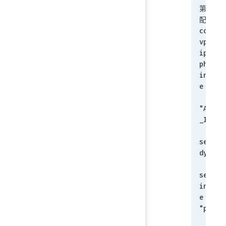
第一阶
配置：
config 
vpn 
ipsec 
phase1
interf
e
    edit 
"Andro
_IKEv2
set typ
dynami
set 
interf
e 
"port2