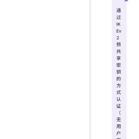
通
过
IK
Ev
2
预
共
享
密
钥
的
方
式
认
证
（
无
用
户