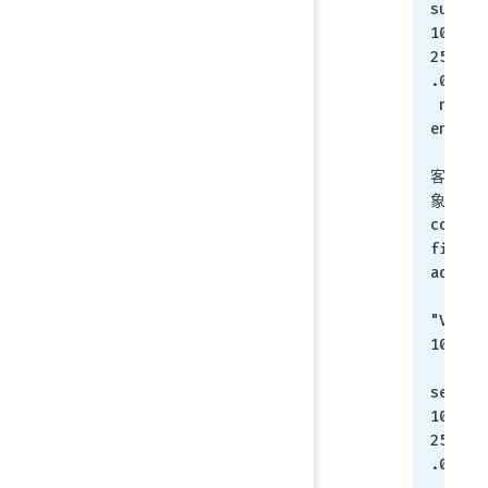
subnet 
10.10.1
255.25
.0
 next
end
客户端
象：
config 
firewal
addres
       edit
"VPN_1
100.0/
set sub
10.10.1
255.25
.0