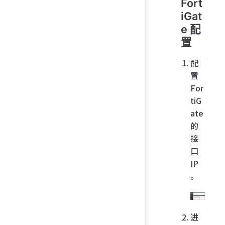
Fort
iGat
e 配
置
配
置
For
tiG
ate
的
接
口
IP
。
进