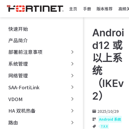
跳
主页
手册
版本推荐
高频
至
主
要
快速开始
Androi
內
容
产品简介
d12 或
部署前注意事项
以上系
系统管理
统
网络管理
（IKEv
SAA-FortiLink
2）
VDOM
HA 双机热备
2025/10/29
Android 系统
路由
7.X.X