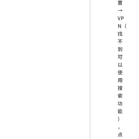
置
→
VP
N（
找
不
到
可
以
使
用
搜
索
功
能
）
，
点