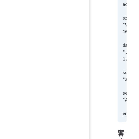
accept
        s
srcaddr
"VPN_1
100.0/
        s
dstaddr
"LAN_1
1.0/24
        s
schedul
"alway
        s
service
"ALL"
    n
end
客