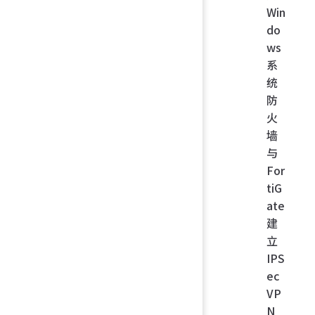
Win
do
ws
系
统
防
火
墙
与
For
tiG
ate
建
立
IPS
ec
VP
N