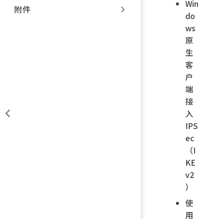
Win
附件
do
ws
原
生
客
户
端
接
入
IPS
ec
（I
KE
v2
）
使
用