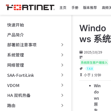
跳
主页
手册
版本推荐
高频
至
主
要
快速开始
Windo
內
容
产品简介
ws 系统
部署前注意事项
2025/10/29
系统管理
系统原生客户端接入
网络管理
7.X.X
SAA-FortiLink
小于 1 分钟
VDOM
Win
do
HA 双机热备
ws
原
路由
生