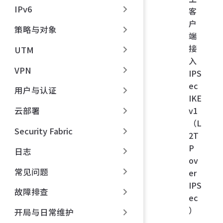
IPv6
客
户
策略与对象
端
接
UTM
入
VPN
IPS
ec
用户与认证
IKE
v1
云部署
（L
Security Fabric
2T
P
日志
ov
常见问题
er
IPS
故障排查
ec
）
开局与日常维护