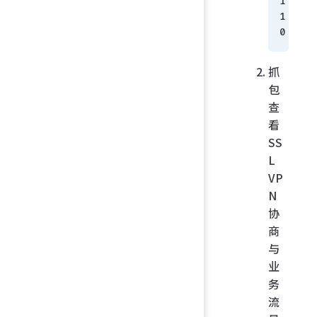
1
1
0
抓
包
查
看
SS
L
VP
N
协
商
与
业
务
流