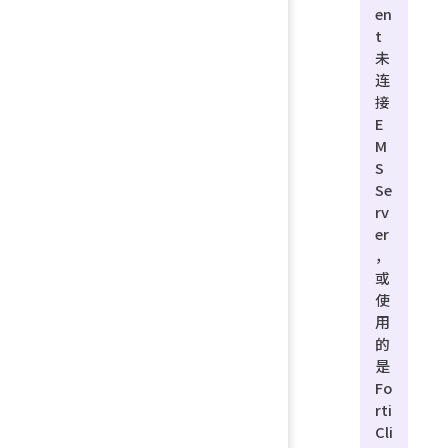
en
t
未
连
接
E
M
S
Se
rv
er
，
或
使
用
的
是
Fo
rti
Cli