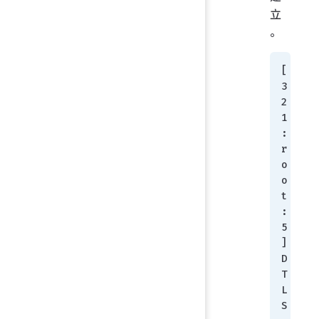
立
。
[
3
2
1
:
r
o
o
t
:
5
]
D
T
L
S 