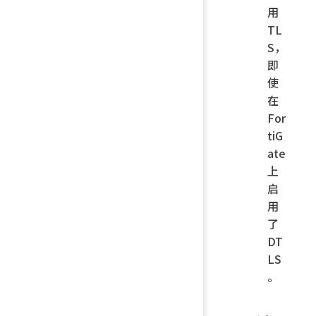
用
TL
S，
即
使
在
For
tiG
ate
上
启
用
了
DT
LS
。