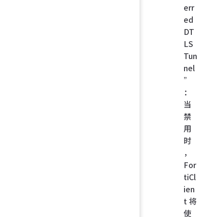
err
ed
DT
LS
Tun
nel
”
：
当
禁
用
时
，
For
tiCl
ien
t 将
使