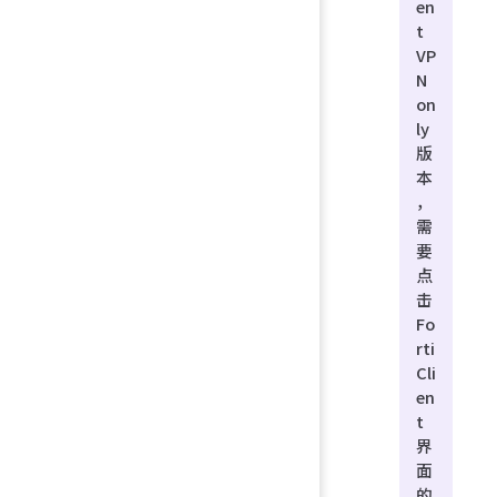
en
t
VP
N
on
ly
版
本
，
需
要
点
击
Fo
rti
Cli
en
t
界
面
的