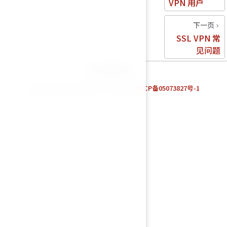
VPN 用户
下一页
SSL VPN 常
见问题
统计数据加载中…
Powered by Fortinet TAC Team. |
京ICP备05073827号-1