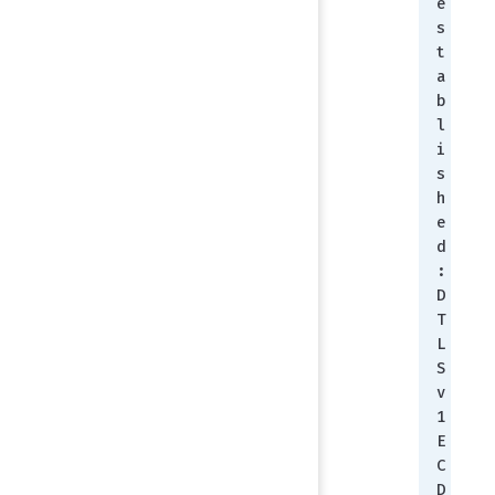
e
s
t
a
b
l
i
s
h
e
d
: 
D
T
L
S
v
1 
E
C
D