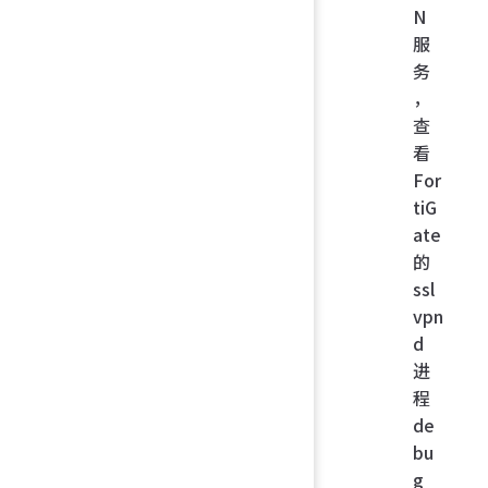
N
服
务
，
查
看
For
tiG
ate
的
ssl
vpn
d
进
程
de
bu
g