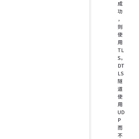
成
功
，
则
使
用
TL
S。
DT
LS
隧
道
使
用
UD
P
而
不