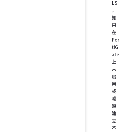
LS
。
如
果
在
For
tiG
ate
上
未
启
用
或
隧
道
建
立
不