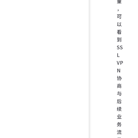
量
，
可
以
看
到
SS
L
VP
N
协
商
与
后
续
业
务
流