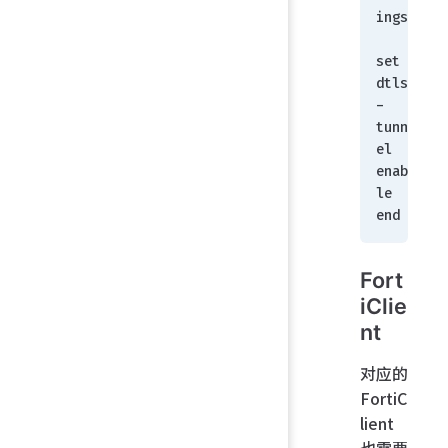
ings
set 
dtls
-
tunn
el 
enab
le
end
Fort
iClie
nt
对应的
FortiC
lient
也需要