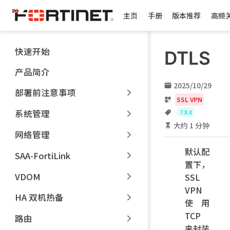
跳
主页
手册
版本推荐
高频
至
主
要
快速开始
DTLS
內
容
产品简介
2025/10/29
部署前注意事项
SSL VPN
系统管理
7.X.X
大约 1 分钟
网络管理
默认配
SAA-FortiLink
置下，
VDOM
SSL
VPN
HA 双机热备
使用
TCP
路由
来封装