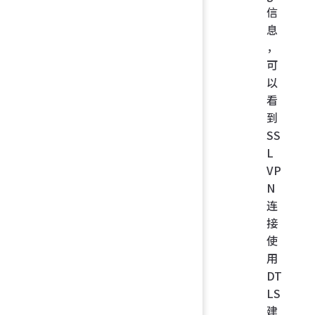
信
息
，
可
以
看
到
SS
L
VP
N
连
接
使
用
DT
LS
建