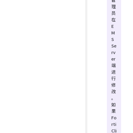
理
员
在
E
M
S
Se
rv
er
端
进
行
修
改
。
如
果
Fo
rti
Cli