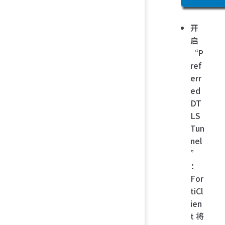
开
启
“P
ref
err
ed
DT
LS
Tun
nel
”
：
For
tiCl
ien
t 将