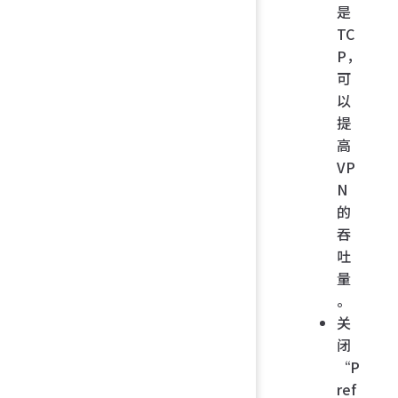
是
TC
P，
可
以
提
高
VP
N
的
吞
吐
量
。
关
闭
“P
ref