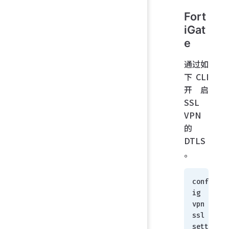
Fort
iGat
e
通过如
下 CLI
开启
SSL
VPN
的
DTLS
。
conf
ig 
vpn 
ssl 
sett