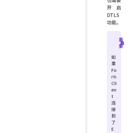
开启
DTLS
功能。
重
要
如
果
Fo
rti
Cli
en
t
连
接
到
了
E