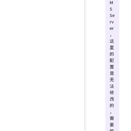
M
S
Se
rv
er
，
这
里
的
配
置
是
无
法
修
改
的
，
需
要
管