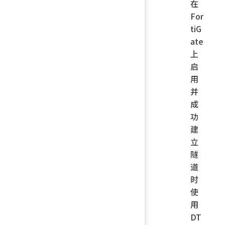
在
For
tiG
ate
上
启
用
并
成
功
建
立
隧
道
时
使
用
DT