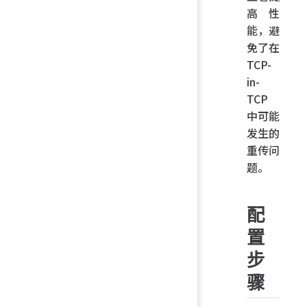
高性
能，避
免了在
TCP-
in-
TCP
中可能
发生的
重传问
题。
配
置
步
骤