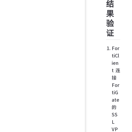
结
果
验
证
For
tiCl
ien
t 连
接
For
tiG
ate
的
SS
L
VP