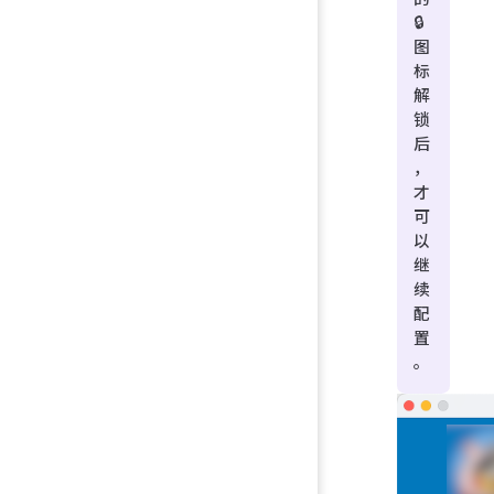
🔒
图
标
解
锁
后
，
才
可
以
继
续
配
置
。