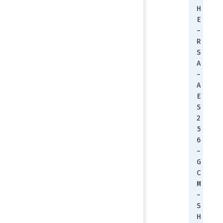
H
E
-
R
S
A
-
A
E
S
2
5
6
-
G
C
M
-
S
H