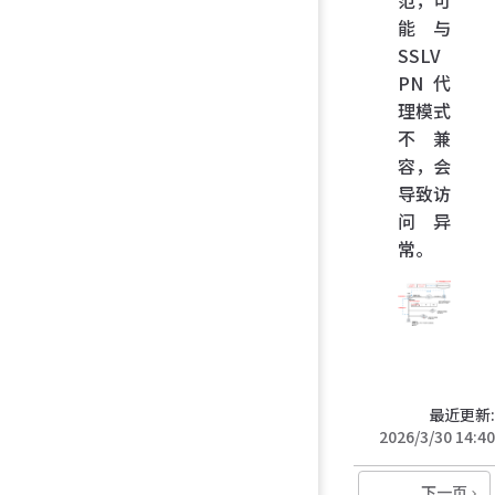
能与
SSLV
PN 代
理模式
不兼
容，会
导致访
问异
常。
最近更新:
2026/3/30 14:40
下一页