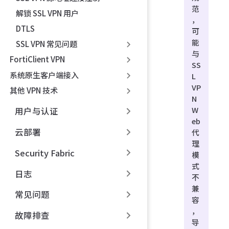
范
解锁 SSL VPN 用户
，
DTLS
可
能
SSL VPN 常见问题
与
FortiClient VPN
SS
系统原生客户端接入
L
VP
其他 VPN 技术
N
W
用户与认证
eb
云部署
代
理
Security Fabric
模
式
日志
不
兼
常见问题
容
，
故障排查
导