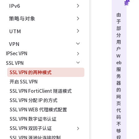
要
IPv6
由
策略与对象
于
部
UTM
分
用
VPN
户
IPSec VPN
W
eb
SSL VPN
服
SSL VPN 的两种模式
务
开启 SSL VPN
器
的
SSL VPN FortiClient 隧道模式
网
SSL VPN 分配 IP 的方式
页
SSL VPN WEB 代理模式配置
代
码
SSL VPN 数字证书认证
不
SSL VPN 双因子认证
够
规
SSL VPN 源地址连接控制