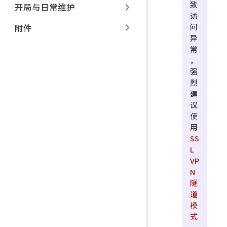
致
开局与日常维护
访
问
附件
异
常
，
强
烈
建
议
使
用
SS
L
VP
N
隧
道
模
式