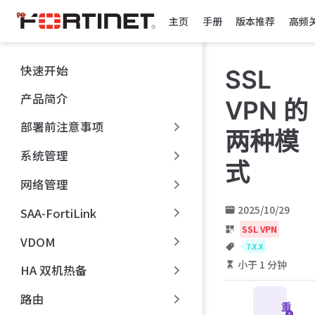
跳
主页
手册
版本推荐
高频
至
主
要
快速开始
SSL
內
容
产品简介
VPN 的
部署前注意事项
两种模
系统管理
式
网络管理
2025/10/29
SAA-FortiLink
SSL VPN
VDOM
7.X.X
小于 1 分钟
HA 双机热备
路由
重