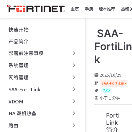
跳
主页
手册
版本推荐
高频
至
主
要
快速开始
SAA-
內
容
产品简介
FortiLin
部署前注意事项
k
系统管理
2025/10/29
网络管理
SAA-FortiLink
SAA-FortiLink
7.X.X
小于 1 分钟
VDOM
HA 双机热备
Forti
Link
路由
简介