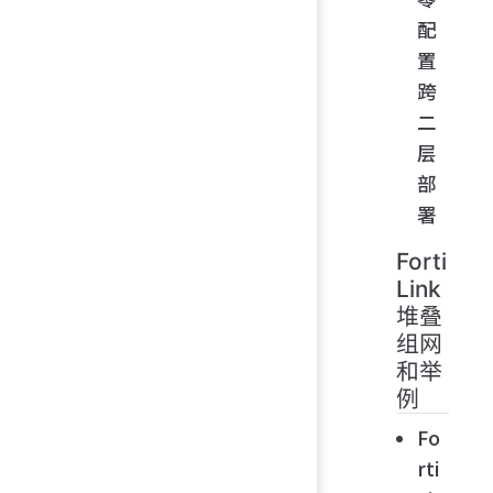
配
置
跨
二
层
部
署
Forti
Link
堆叠
组网
和举
例
Fo
rti