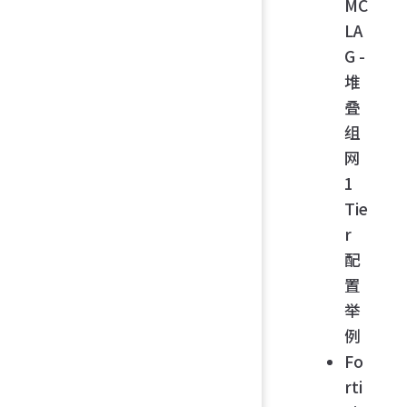
MC
LA
G -
堆
叠
组
网
1
Tie
r
配
置
举
例
Fo
rti