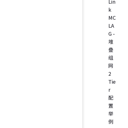
Lin
k
MC
LA
G -
堆
叠
组
网
2
Tie
r
配
置
举
例