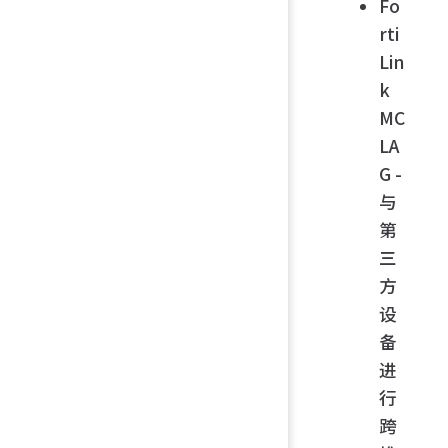
Fo
rti
Lin
k
MC
LA
G -
与
第
三
方
设
备
进
行
跨