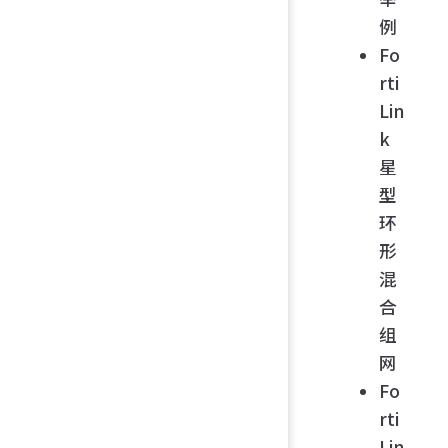
例
Fo
rti
Lin
k
星
型
环
形
混
合
组
网
Fo
rti
Lin