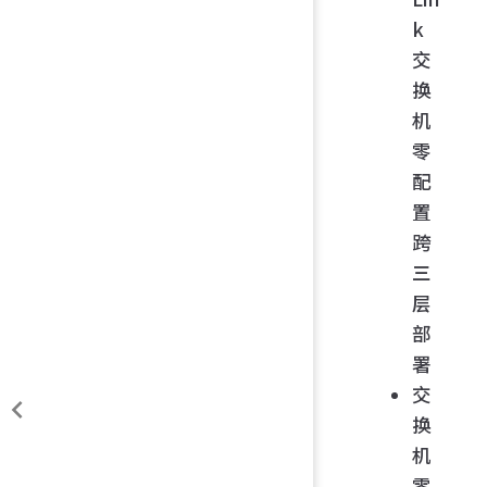
k
交
换
机
零
配
置
跨
三
层
部
署
交
换
机
零