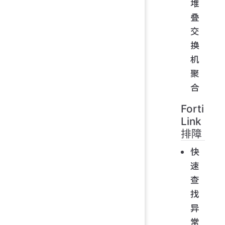
堆
叠
交
换
机
聚
合
Forti
Link
排障
快
速
查
找
异
常