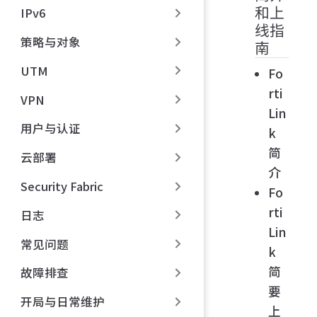
和上
IPv6
线指
策略与对象
南
UTM
Fo
rti
VPN
Lin
用户与认证
k
简
云部署
介
Security Fabric
Fo
rti
日志
Lin
常见问题
k
简
故障排查
要
开局与日常维护
上