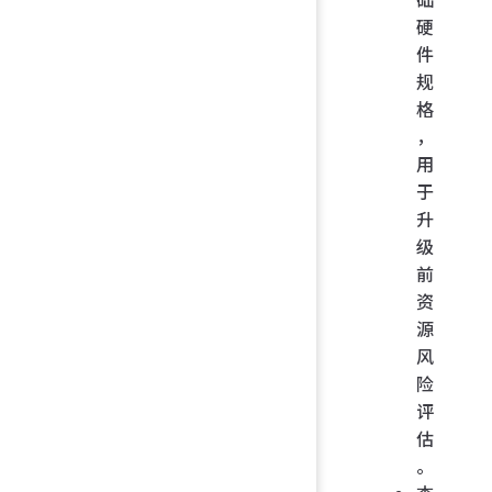
硬
件
规
格
，
用
于
升
级
前
资
源
风
险
评
估
。