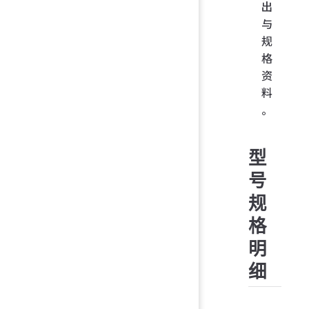
出
与
规
格
资
料
。
型
号
规
格
明
细