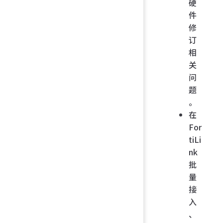
硬
件
修
订
相
关
问
题
。
在
For
tiLi
nk
批
量
接
入
、