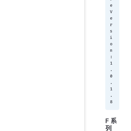
e 
V
e
r
s
i
o
n
:
1
.
0
.
1
.
8
F 系
列