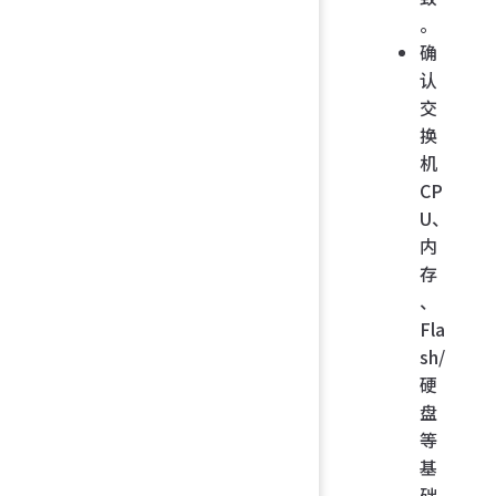
。
确
认
交
换
机
CP
U、
内
存
、
Fla
sh/
硬
盘
等
基
础