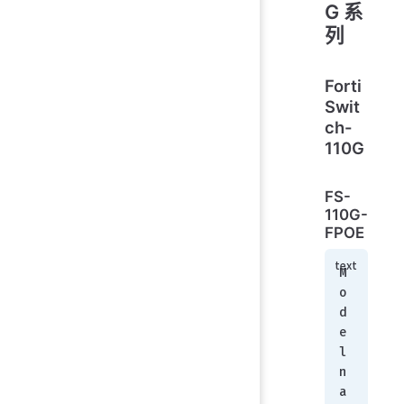
G 系
列
Forti
Swit
ch-
110G
FS-
110G-
FPOE
M
o
d
e
l 
n
a