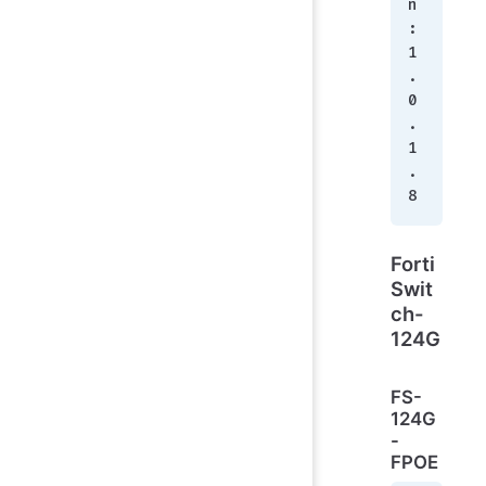
n
:
1
.
0
.
1
.
8
Forti
Swit
ch-
124G
FS-
124G
-
FPOE