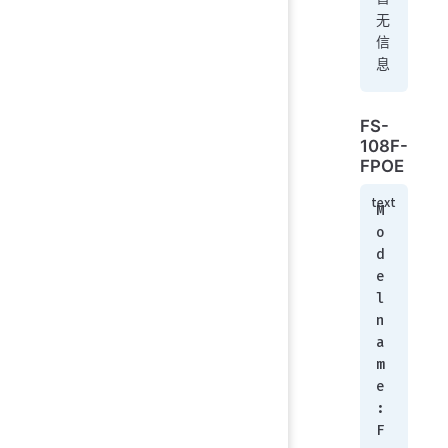
无
信
息
FS-
108F-
FPOE
M
o
d
e
l 
n
a
m
e
: 
F