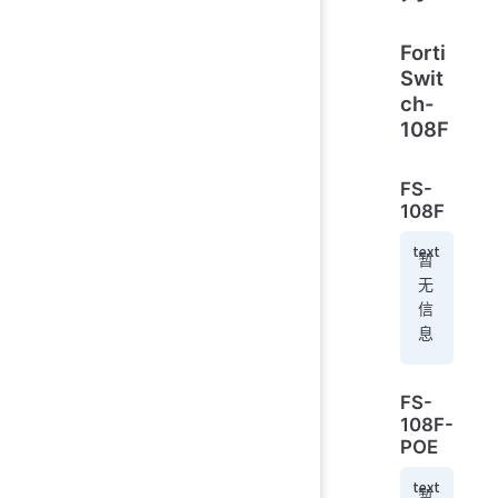
Forti
Swit
ch-
108F
FS-
108F
暂
无
信
息
FS-
108F-
POE
暂