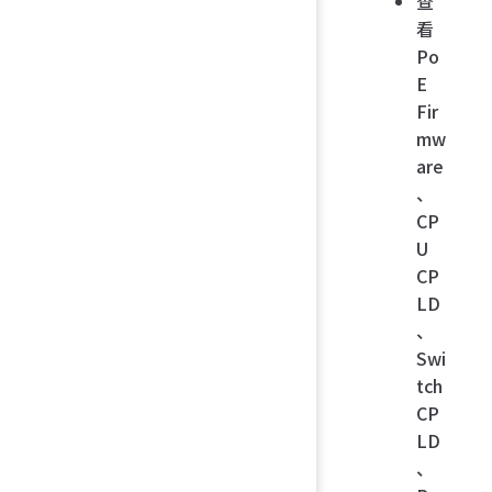
查
看
Po
E
Fir
mw
are
、
CP
U
CP
LD
、
Swi
tch
CP
LD
、