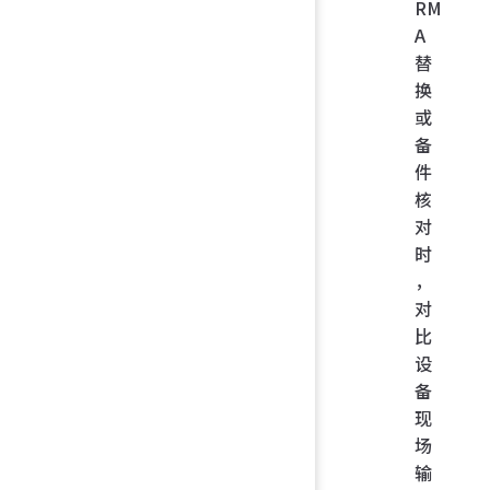
RM
A
替
换
或
备
件
核
对
时
，
对
比
设
备
现
场
输