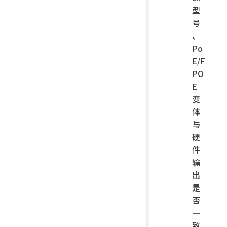
型
号
、
Po
E/F
PO
E
变
体
与
硬
件
输
出
是
否
一
致