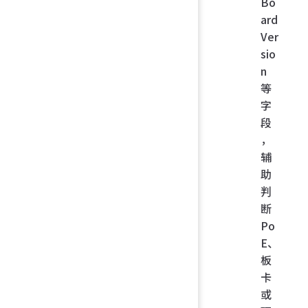
Bo
ard
Ver
sio
n
等
字
段
，
辅
助
判
断
Po
E、
板
卡
或