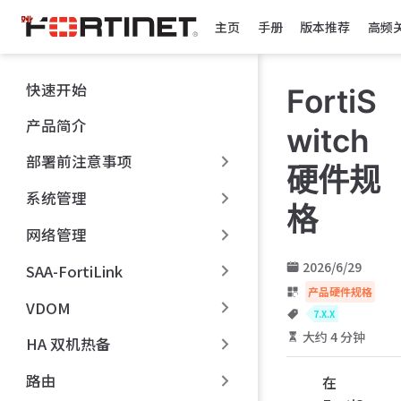
跳
主页
手册
版本推荐
高频
至
主
要
快速开始
FortiS
內
容
产品简介
witch
部署前注意事项
硬件规
系统管理
格
网络管理
2026/6/29
SAA-FortiLink
产品硬件规格
VDOM
7.X.X
大约 4 分钟
HA 双机热备
路由
在