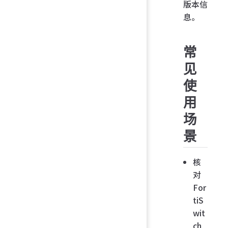
版本信
息。
常
见
使
用
场
景
核
对
For
tiS
wit
ch