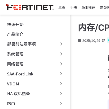
跳
主页
手册
版本推荐
高频
至
主
要
快速开始
内存/C
內
容
产品简介
2025/10/29
部署前注意事项
系统管理
网络管理
SAA-FortiLink
VDOM
HA 双机热备
路由