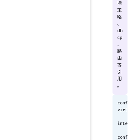
墙
策
略
、
dh
cp
、
路
由
等
引
用
。
config sy
virtual-s
     edit 
internal
config po