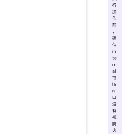
行
操
作
前
，
确
保
in
te
rn
al
或
la
n
口
没
有
被
防
火