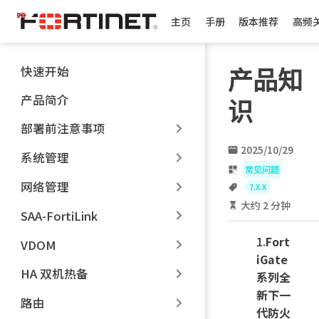
跳
主页
手册
版本推荐
高频
至
主
要
快速开始
产品知
內
容
产品简介
识
部署前注意事项
2025/10/29
系统管理
常见问题
网络管理
7.X.X
大约 2 分钟
SAA-FortiLink
1.
Fort
VDOM
iGate
HA 双机热备
系列全
新下一
路由
代防火