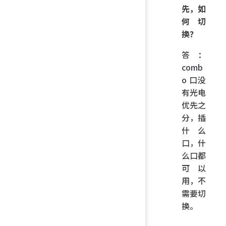
先，如
何切
换？
答：
comb
o 口没
有光电
优先之
分，插
什么
口，什
么口都
可以
用，不
需要切
换。