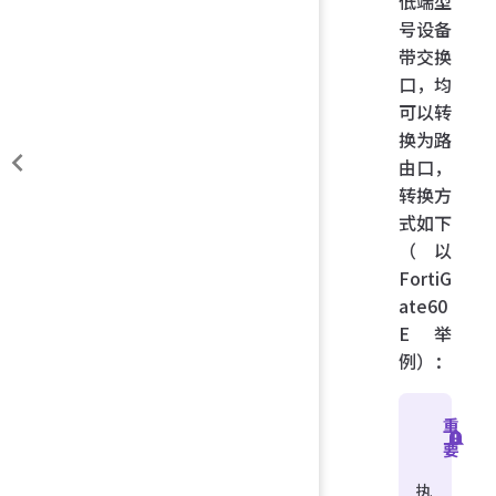
低端型
号设备
带交换
口，均
可以转
换为路
由口，
转换方
式如下
（以
FortiG
ate60
E 举
例）：
重
要
执