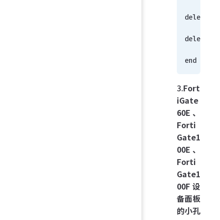
delete in
delete in
      end
end
3.
Fort
iGate
60E、
Forti
Gate1
00E、
Forti
Gate1
00F 设
备面板
的小孔