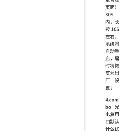
页面）
30S
内，长
按 10S
左右，
系统将
自动重
启，届
时将恢
复为出
厂设
置；
4.
com
bo 光
电复用
口默认
什么优