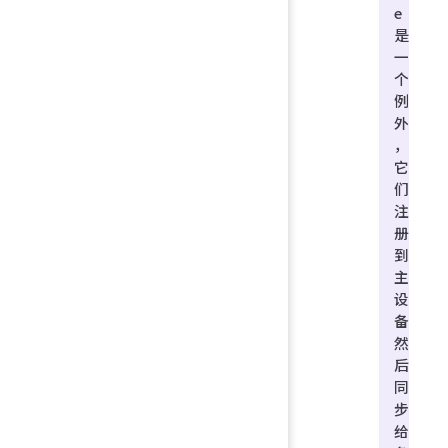
e
是
一
个
例
外
，
它
们
注
册
到
主
设
备
然
后
同
步
给