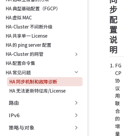
步
HA 典型基础配置（FGCP）
HA 虚拟 MAC
配
HA-Cluster 不间断升级
置
HA 共享单一 License
说
HA 的 ping server 配置
明
HA-Cluster 的网管
HA 配置命令集
FG
HA 常见问题
CP
协
HA 同步机制和故障诊断
议
HA 无法更新特征库/License
用
路由
联
合
IPv6
的
增
策略与对象
量