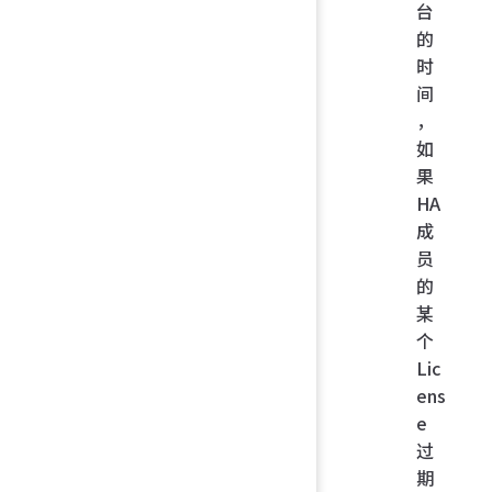
台
的
时
间
，
如
果
HA
成
员
的
某
个
Lic
ens
e
过
期