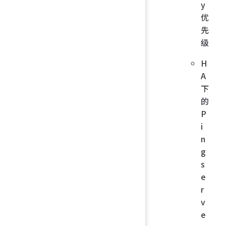
y
优
先
级
H
A
下
的
P
i
n
g
s
e
r
v
e