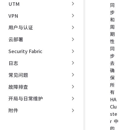
UTM
同
步
VPN
和
周
用户与认证
期
云部署
性
同
Security Fabric
步
去
日志
确
常见问题
保
所
故障排查
有
开局与日常维护
HA
Clu
附件
ste
r 中
的