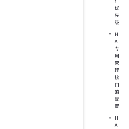
r
优
先
级
H
A
专
用
管
理
接
口
的
配
置
H
A