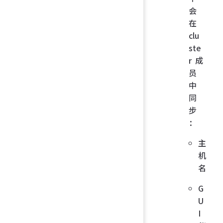
会
在
clu
ste
r 成
员
中
同
步
：
主
机
名
G
U
I