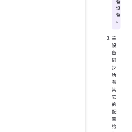
备
设
备
。
主
设
备
同
步
所
有
其
它
的
配
置
给