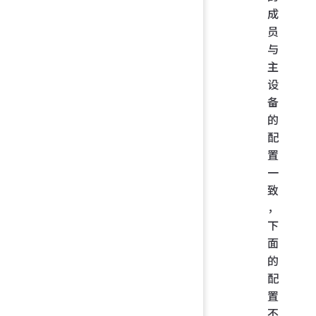
成
员
与
主
设
备
的
配
置
一
致
，
下
面
的
配
置
不