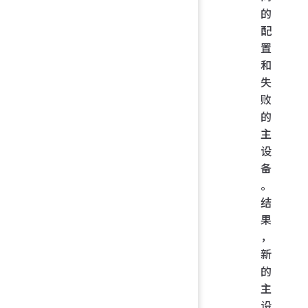
的
配
置
和
失
败
的
主
设
备
。
结
果
，
新
的
主
设