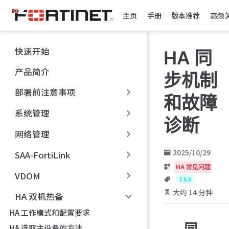
跳
主页
手册
版本推荐
高频
至
主
要
快速开始
HA 同
內
容
产品简介
步机制
部署前注意事项
和故障
系统管理
诊断
网络管理
2025/10/29
SAA-FortiLink
HA 常见问题
VDOM
7.X.X
大约 14 分钟
HA 双机热备
HA 工作模式和配置要求
同
HA 选取主设备的方法