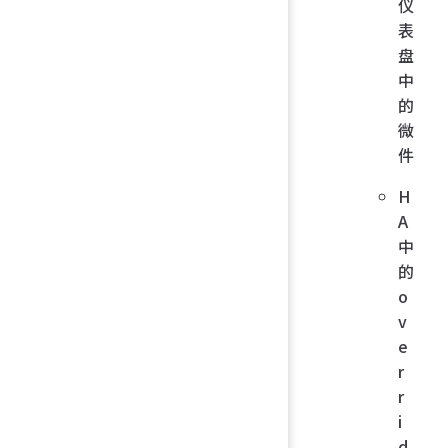
仪
表
盘
中
的
微
件
H
A
中
的
o
v
e
r
r
i
d