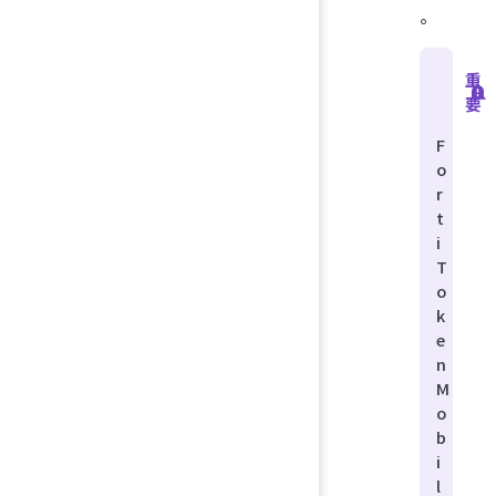
。
重
要
F
o
r
t
i
T
o
k
e
n
M
o
b
i
l