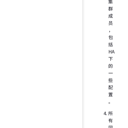
集
群
成
员
，
包
括
HA
下
的
一
些
配
置
。
所
有
同