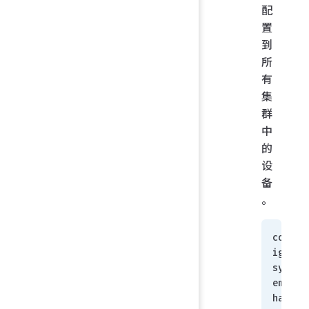
配
置
到
所
有
集
群
中
的
设
备
。
conf
ig 
syst
em 
ha