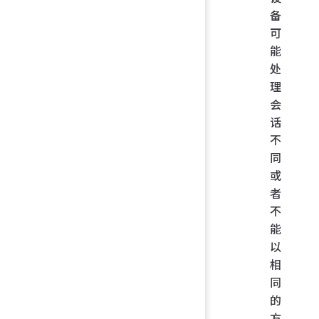
备
可
能
处
理
会
话
不
同
或
者
不
能
以
相
同
的
方