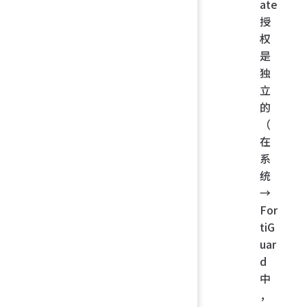
ate
授
权
是
独
立
的
（
在
系
统
→
For
tiG
uar
d
中
，