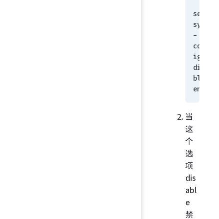
set 
sync
-
conf
ig 
disa
ble
end
当
这
个
选
项
dis
abl
e
禁