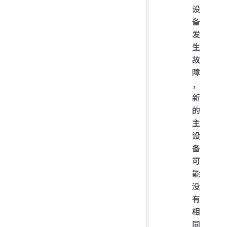
设
备
发
生
故
障
，
新
的
主
设
备
可
能
没
有
相
同