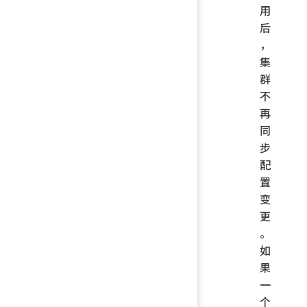
用
后
，
集
群
不
再
同
步
配
置
变
更
。
如
果
一
个