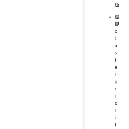
级
虚
拟
c
l
u
s
t
e
r
p
r
i
o
r
i
t