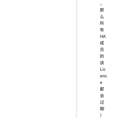
，
那
么
所
有
HA
成
员
的
该
Lic
ens
e
都
会
过
期
）