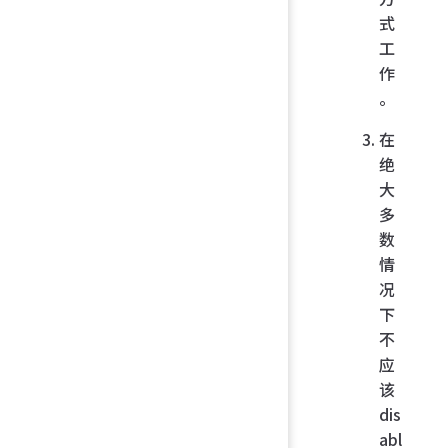
式
工
作
。
在
绝
大
多
数
情
况
下
不
应
该
dis
abl