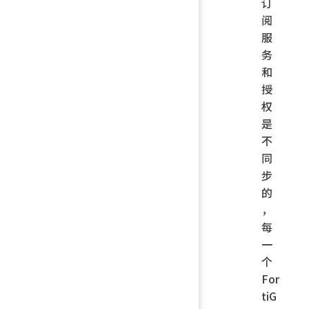
订
阅
服
务
和
授
权
是
不
同
步
的
，
每
一
个
For
tiG