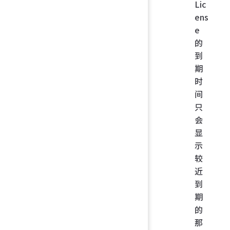
Lic
ens
e
的
到
期
时
间
只
会
显
示
较
近
到
期
的
那