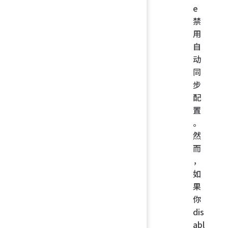
e
禁
用
自
动
同
步
配
置
。
然
而
，
如
果
你
dis
abl