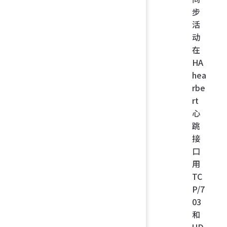
步
活
动
在
HA
hea
rbe
rt
心
跳
接
口
用
TC
P/7
03
和