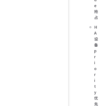
e
抢
占
H
A
设
备
p
r
i
o
r
i
t
y
优
先