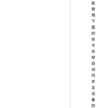
能
想
用
下
面
的
命
令
关
掉
自
动
同
步
主
设
备
的