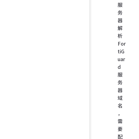
服
务
器
解
析
For
tiG
uar
d
服
务
器
域
名
，
需
要
配