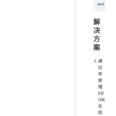
end
解
决
方
案
通
过
非
管
理
VD
OM
实
现