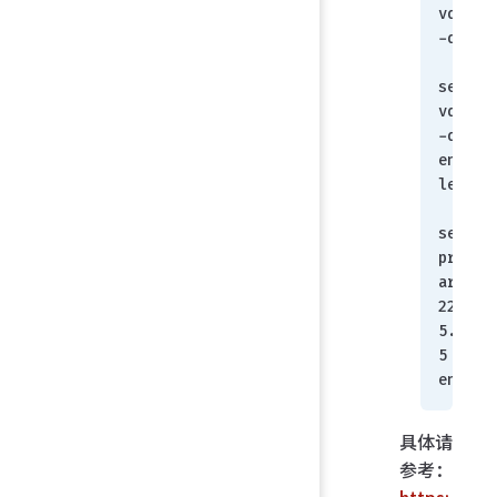
vdom
-dns
set 
vdom
-dns 
enab
le
set 
prim
ary 
223.
5.5.
5
end
具体请
参考：