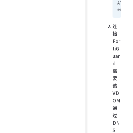
ATE"
end
连
接
For
tiG
uar
d
需
要
该
VD
OM
通
过
DN
S