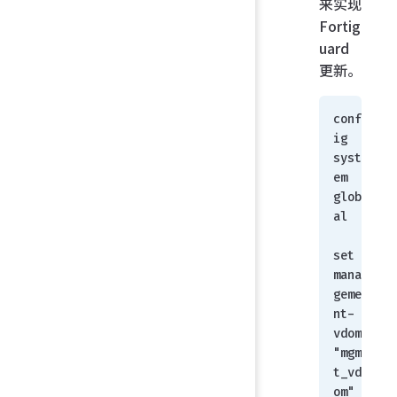
来实现
Fortig
uard
更新。
conf
ig 
syst
em 
glob
al
set 
mana
geme
nt-
vdom 
"mgm
t_vd
om"