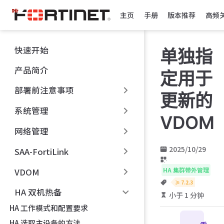
跳
主页
手册
版本推荐
高频
至
主
要
快速开始
单独指
內
容
产品简介
定用于
部署前注意事项
更新的
系统管理
VDOM
网络管理
2025/10/29
SAA-FortiLink
HA 集群带外管理
VDOM
≥ 7.2.3
HA 双机热备
小于 1 分钟
HA 工作模式和配置要求
HA 选取主设备的方法