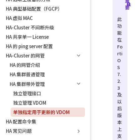
重
要
HA 典型基础配置（FGCP）
HA 虚拟 MAC
此
功
HA-Cluster 不间断升级
能
HA 共享单一 License
在
HA 的 ping server 配置
Fo
rti
HA-Cluster 的网管
O
HA 的网管介绍
S
7.
HA 集群普通管理
2.
HA 集群带外管理
3
独立管理接口
及
以
独立管理 VDOM
后
单独指定用于更新的 VDOM
版
HA 配置命令集
本
上
HA 常见问题
支