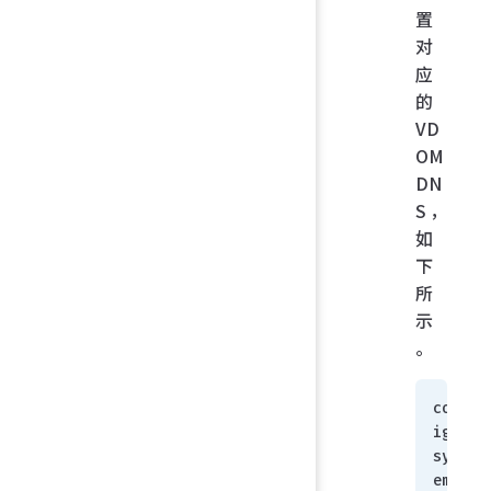
置
对
应
的
VD
OM
DN
S，
如
下
所
示
。
conf
ig 
syst
em 