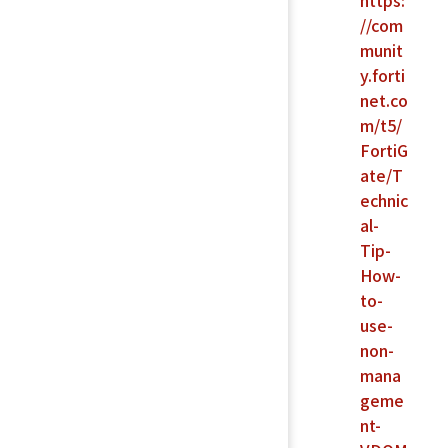
https:
//com
munit
y.forti
net.co
m/t5/
FortiG
ate/T
echnic
al-
Tip-
How-
to-
use-
non-
mana
geme
nt-