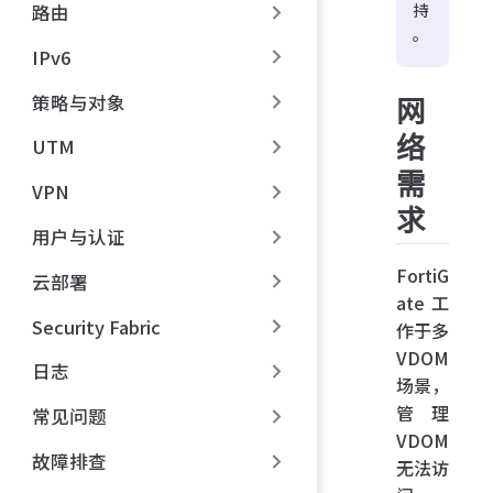
持
路由
。
IPv6
策略与对象
网
络
UTM
需
VPN
求
用户与认证
FortiG
云部署
ate 工
Security Fabric
作于多
VDOM
日志
场景，
管理
常见问题
VDOM
故障排查
无法访