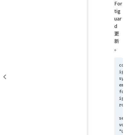
For
tig
uar
d
更
新
。
conf
ig 
syst
em 
fort
igua
rd
set 
vdom 
"UPD