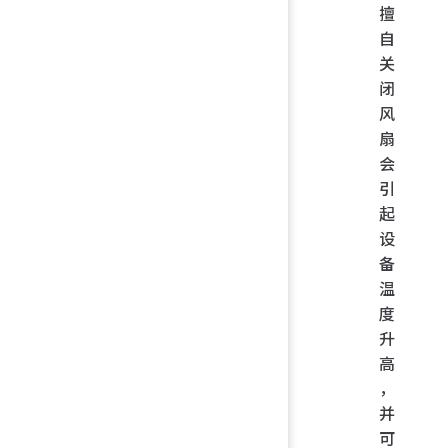
擅
自
关
闭
风
扇
会
引
起
设
备
温
度
升
高
，
并
可