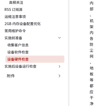
高频关注
内
部
RSS 订阅源
、
运维注意事项
机
2GB 内存设备配置优化
架
常用维护命令
内
实施前准备
各
防
收集客户信息
尘
设备软件检查
网
设备硬件检查
、
实施后设备运行检查
地
板
附件
等
都
应
干
净