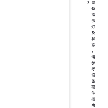
设
备
指
示
灯
及
状
态
，
请
参
考
设
备
硬
件
指
南