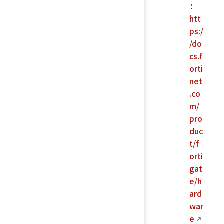
：
htt
ps:/
/do
cs.f
orti
net
.co
m/
pro
duc
t/f
orti
gat
e/h
ard
war
e