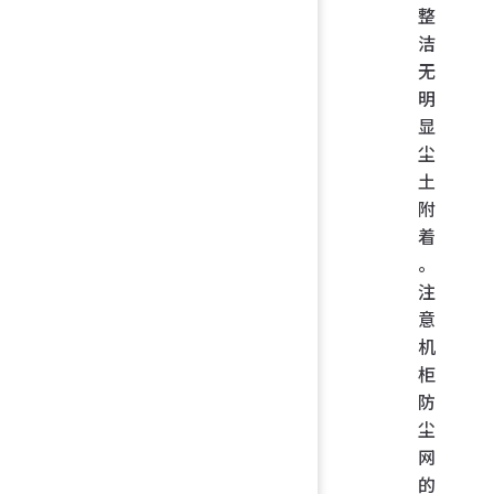
整
洁
无
明
显
尘
土
附
着
。
注
意
机
柜
防
尘
网
的