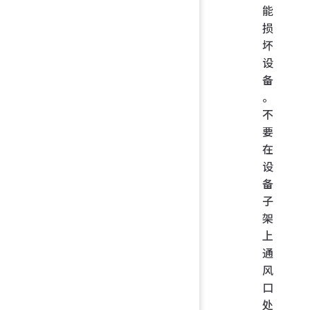
能
损
坏
设
备
。
不
要
在
设
备
子
架
上
通
风
口
处