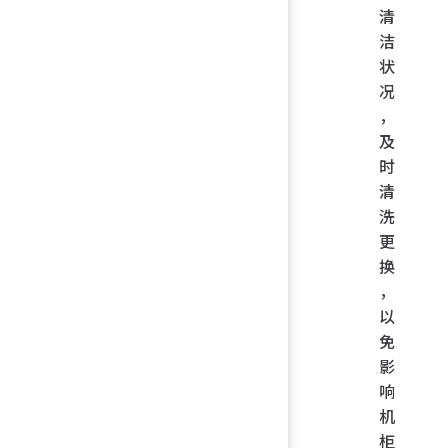
清
洁
状
况
，
及
时
清
洗
更
换
，
以
免
影
响
机
柜