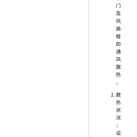
门
及
风
扇
框
的
通
风
散
热
。
散
热
状
况
：
设