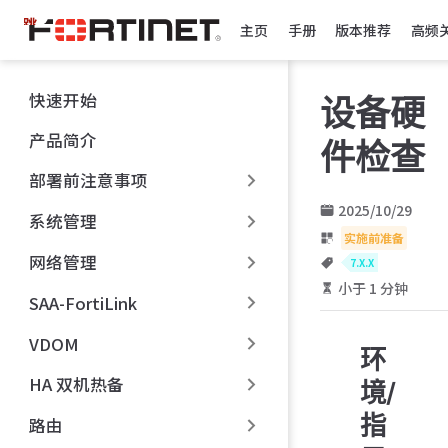
跳
主页
手册
版本推荐
高频
至
主
要
快速开始
设备硬
內
容
产品简介
件检查
部署前注意事项
2025/10/29
系统管理
实施前准备
网络管理
7.X.X
小于 1 分钟
SAA-FortiLink
VDOM
环
HA 双机热备
境/
指
路由