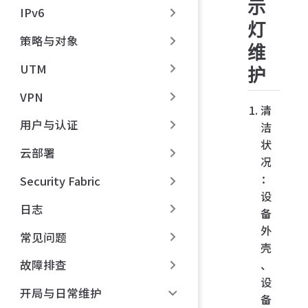
示
IPv6
灯
策略与对象
维
UTM
护
VPN
清
用户与认证
洁
状
云部署
况
：
Security Fabric
设
日志
备
外
常见问题
壳
、
故障排查
设
开局与日常维护
备