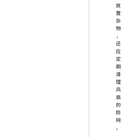
放
置
杂
物
，
还
应
定
期
清
理
风
扇
的
防
网
。