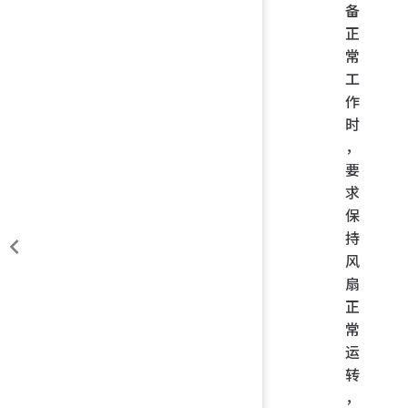
备
正
常
工
作
时
，
要
求
保
持
风
扇
正
常
运
转
，