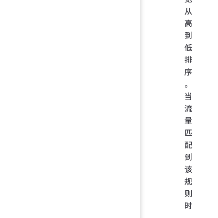
从
高
到
低
排
序
。
当
流
量
匹
配
到
该
规
则
时
，