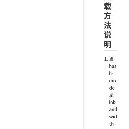
载
方
法
说
明
当
has
h-
mo
de
是
inb
and
wid
th