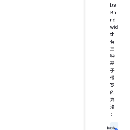
ize
Ba
nd
wid
th
有
三
种
基
于
带
宽
的
算
法
：
FortiG