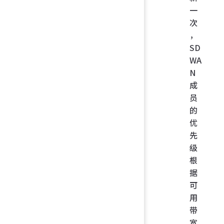
一
次
，
SD
WA
N
成
员
的
优
先
级
根
据
可
用
带
宽