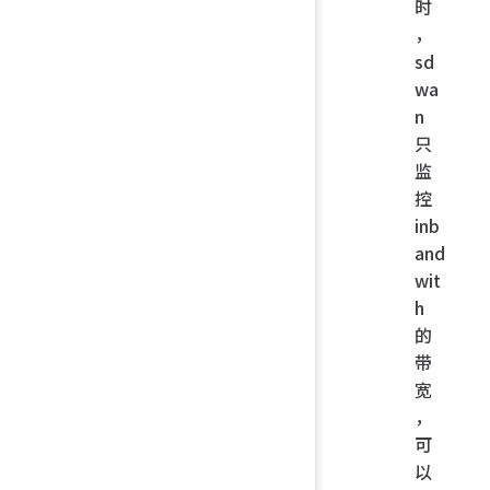
时
，
sd
wa
n
只
监
控
inb
and
wit
h
的
带
宽
，
可
以