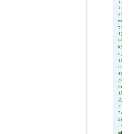
)
,
inb
and
wid
th:
199
991
Kbp
s,
sel
ect
ed
//p
ort
1优
先/
/
2:
Seq
_nu
m
(
2