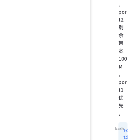
，
por
t2
剩
余
带
宽
100
M
，
por
t1
优
先
。
For
tiG