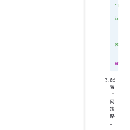
"100.1
id
 1
priori
    en
end
配
置
上
网
策
略
。