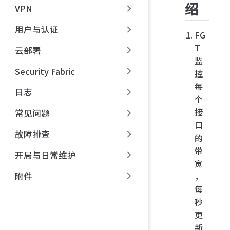
绍
VPN
用户与认证
FG
T
云部署
监
Security Fabric
控
每
日志
个
接
常见问题
口
故障排查
的
带
开局与日常维护
宽
附件
，
每
秒
更
新