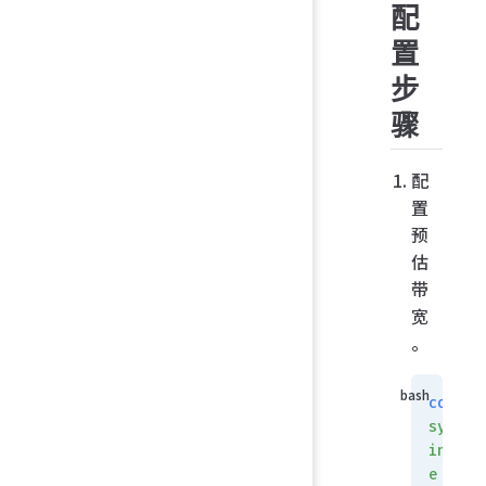
配
置
步
骤
配
置
预
估
带
宽
。
config
system
interf
e