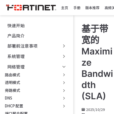
跳
主页
手册
版本推荐
高频
至
主
要
快速开始
基于带
內
容
产品简介
宽的
部署前注意事项
Maximi
系统管理
ze
网络管理
Bandwi
路由模式
dth
透明模式
旁路模式
(SLA)
DNS
DHCP 配置
2025/10/29
端口聚合配置