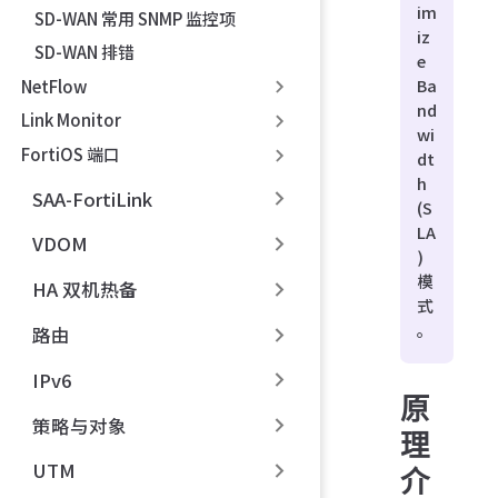
im
SD-WAN 常用 SNMP 监控项
iz
SD-WAN 排错
e
Ba
NetFlow
nd
Link Monitor
wi
FortiOS 端口
dt
h
SAA-FortiLink
(S
LA
VDOM
)
模
HA 双机热备
式
。
路由
IPv6
原
策略与对象
理
UTM
介