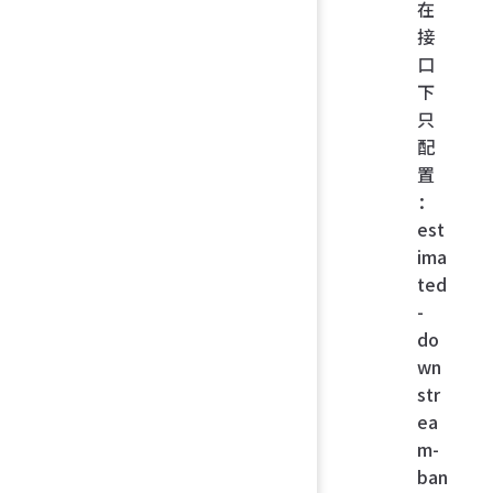
在
接
口
下
只
配
置
：
est
ima
ted
-
do
wn
str
ea
m-
ban