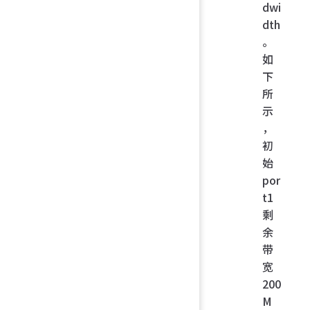
dwi
dth
。
如
下
所
示
，
初
始
por
t1
剩
余
带
宽
200
M