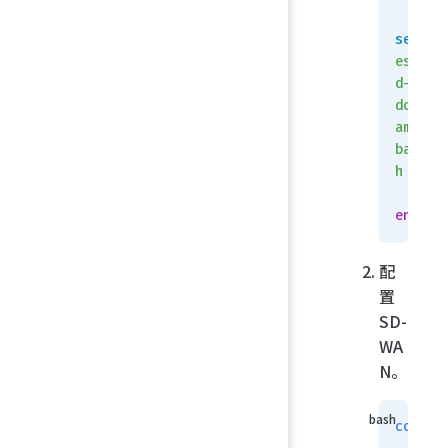
set
estima
d-
downst
am-
bandwi
h
 1000
    n
end
配
置
SD-
WA
N。
config