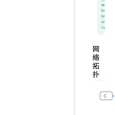
most
 a
bandwi
both
 i
and
 ou
traffi
网
络
拓
扑