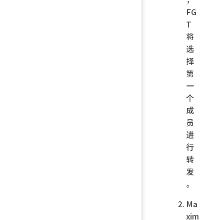
FG
T
将
选
择
第
一
个
成
员
进
行
转
发
。
Ma
xim