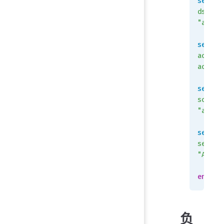
set
dstadd
"all"
set
action
accept
set
schedu
"alway
set
servic
"ALL"
    n
end
负