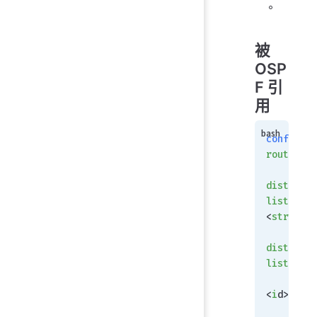
。
被
OSP
F 引
用
config
router
 os
    set
distribut
list-in
<
strin
g>
    conf
distribut
list
   
<
i
d>