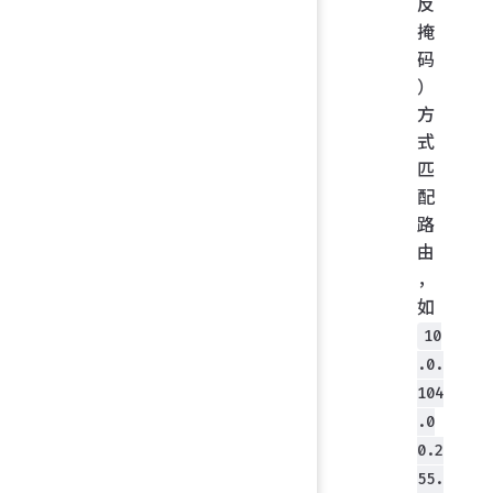
反
掩
码
）
方
式
匹
配
路
由
，
如
10
.0.
104
.0
0.2
55.