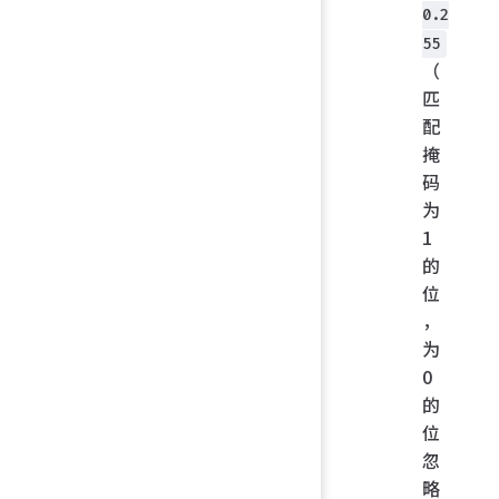
0.2
55
（
匹
配
掩
码
为
1
的
位
，
为
0
的
位
忽
略