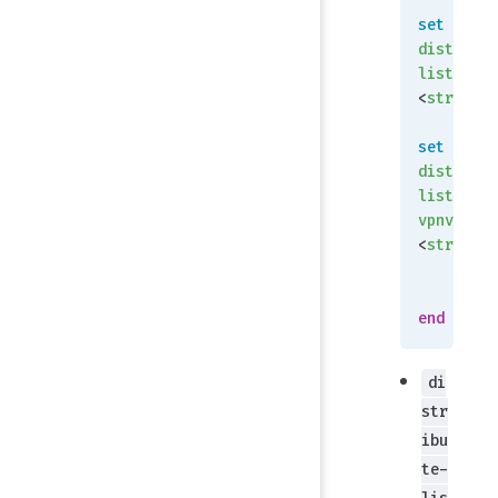
set
distribut
list-out6
<
strin
g>
set
distribut
list-out-
vpnv4
<
strin
g>
   
    end
end
di
str
ibu
te-