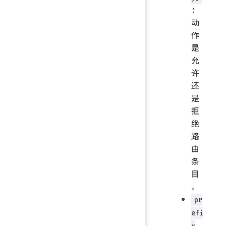
：
动
作
是
允
许
还
是
拒
绝
路
由
条
目
。
pr
efi