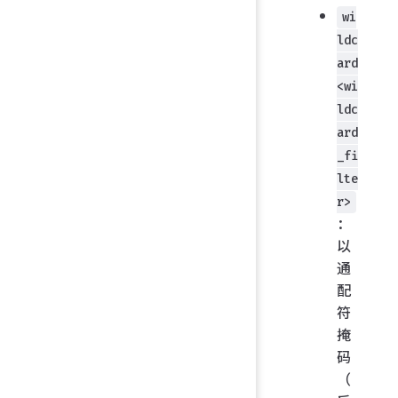
wi
ldc
ard
<wi
ldc
ard
_fi
lte
r>
：
以
通
配
符
掩
码
（