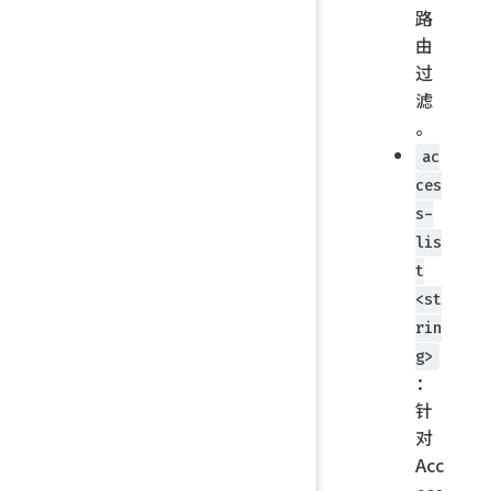
路
由
过
滤
。
ac
ces
s-
lis
t
<st
rin
g>
：
针
对
Acc