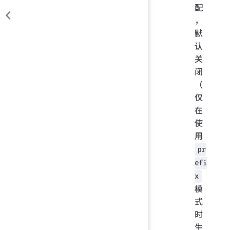
配
，
默
认
关
闭
（
仅
在
使
用
pr
efi
x
模
式
时
生