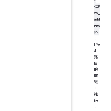
x
<IP
v4_
add
res
s>
：
IPv
4
路
由
的
前
缀
+
掩
码
，