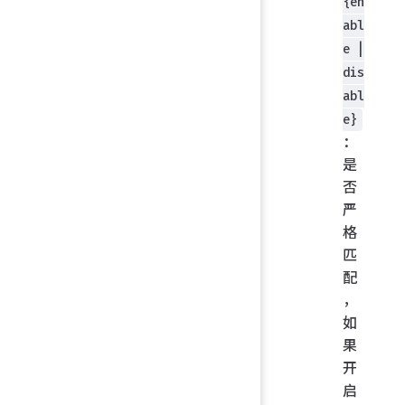
{en
abl
e |
dis
abl
e}
：
是
否
严
格
匹
配
，
如
果
开
启