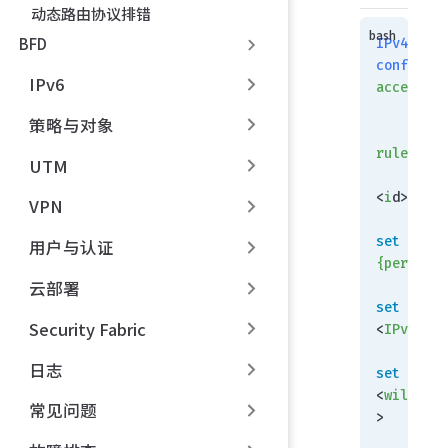
动态路由协议排错
BFD
IPv4:
config
 ro
IPv6
access-li
    edit
 
策略与对象
  
rule
UTM
<
i
d>
VPN
set
 actio
用户与认证
{permit
 |
云部署
set
 prefi
Security Fabric
<
IPv4_add
日志
set
 wildc
<
wildcard
常见问题
>