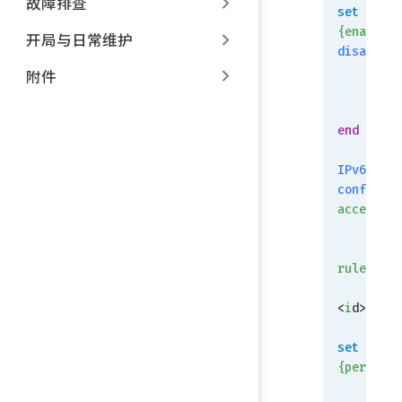
故障排查
set
 exact
{enable
开局与日常维护
disable}
附件
   
    next
end
IPv6:
config
 ro
access-li
    edit
 
  
rule
<
i
d>
set
 actio
{permit
 |