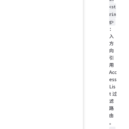
<st
rin
g>
：
入
方
向
引
用
Acc
ess
Lis
t 过
滤
路
由
。