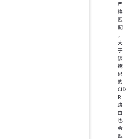
严
格
匹
配
，
大
于
该
掩
码
的
CID
R
路
由
也
会
匹