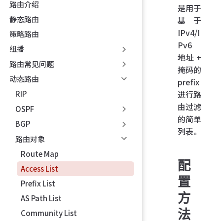
路由介绍
是用于
静态路由
基于
IPv4/I
策略路由
Pv6
组播
地址 +
路由常见问题
掩码的
动态路由
prefix
进行路
RIP
由过滤
OSPF
的简单
BGP
列表。
路由对象
Route Map
配
Access List
置
Prefix List
方
AS Path List
法
Community List