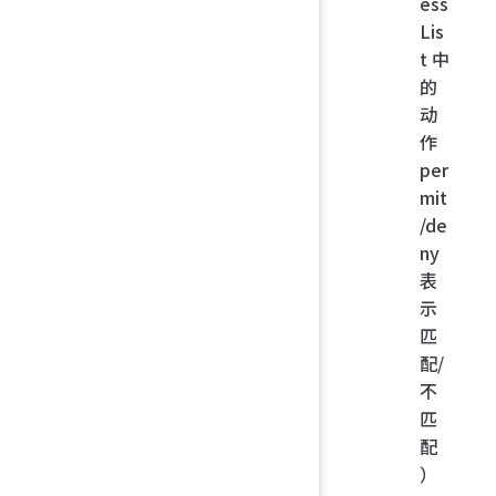
ess
Lis
t 中
的
动
作
per
mit
/de
ny
表
示
匹
配/
不
匹
配
）