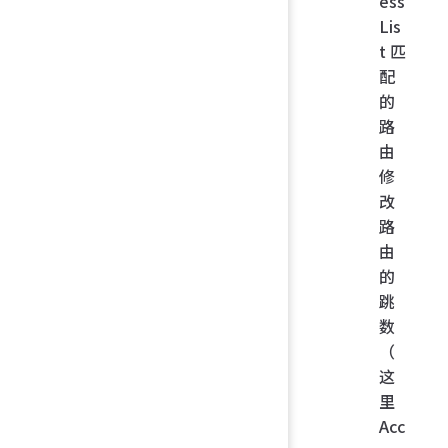
ess
Lis
t 匹
配
的
路
由
修
改
路
由
的
跳
数
（
这
里
Acc