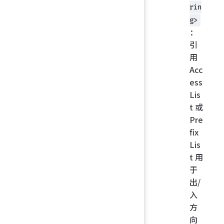
rin
g>
：
引
用
Acc
ess
Lis
t 或
Pre
fix
Lis
t 用
于
出/
入
方
向