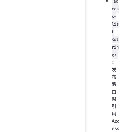
ac
ces
s-
lis
t
<st
rin
g>
：
发
布
路
由
时
引
用
Acc
ess