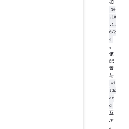
如
10
.10
.1.
0/2
4
。
该
配
置
与
wi
ldc
ar
d
互
斥
。