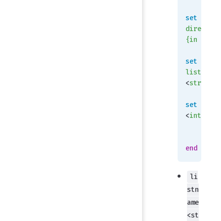
set
direction
{in
 | 
out
set
 acces
list
<
strin
g>
set
 offse
<
intege
r>
   
    end
end
li
stn
ame
<st