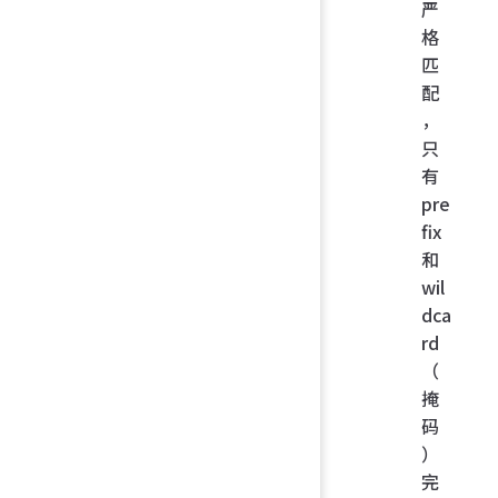
严
格
匹
配
，
只
有
pre
fix
和
wil
dca
rd
（
掩
码
）
完