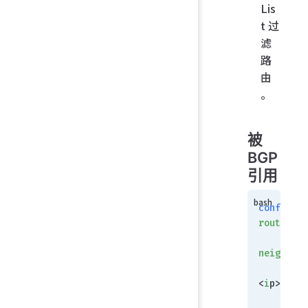
Lis
t 过
滤
路
由
。
被
BGP
引用
config
router
 bg
    conf
neighbor
   
<
i
p>