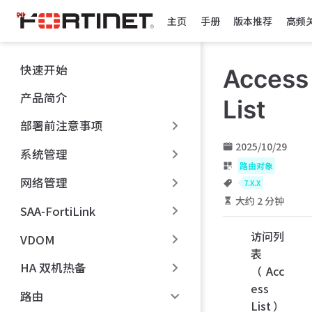
跳
主页
手册
版本推荐
高频
至
主
要
快速开始
Access
內
容
产品简介
List
部署前注意事项
2025/10/29
系统管理
路由对象
网络管理
7.X.X
大约 2 分钟
SAA-FortiLink
访问列
VDOM
表
HA 双机热备
（Acc
ess
路由
List）