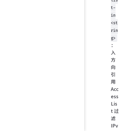
lis
t-
in
<st
rin
g>
：
入
方
向
引
用
Acc
ess
Lis
t 过
滤
IPv