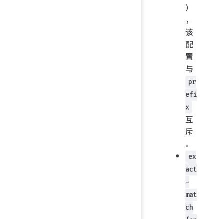
）
，
该
配
置
与
pr
efi
x
互
斥
。
ex
act
-
mat
ch