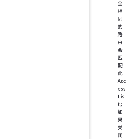
全
相
同
的
路
由
会
匹
配
此
Acc
ess
Lis
t；
如
果
关
闭