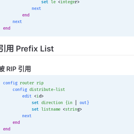
                set
 le
 <
intege
r>
            next
        end
    next
end
引用 Prefix List
被 RIP 引用
config
 router
 rip
    config
 distribute-list
        edit
 <
i
d>
            set
 direction
 {in
 | 
out}
            set
 listname
 <
strin
g>
        next
    end
end