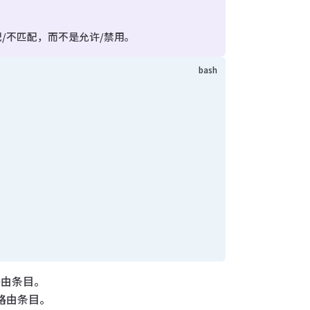
y 表示匹配/不匹配，而不是允许/禁用。
4 路由条目。
v6 路由条目。