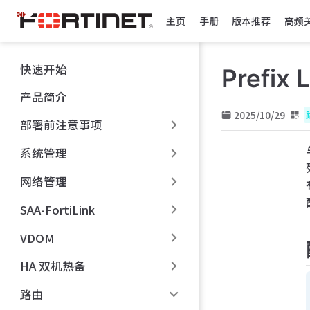
跳
主页
手册
版本推荐
高频
至
主
要
快速开始
Prefix L
內
容
产品简介
2025/10/29
部署前注意事项
系统管理
网络管理
SAA-FortiLink
VDOM
HA 双机热备
路由