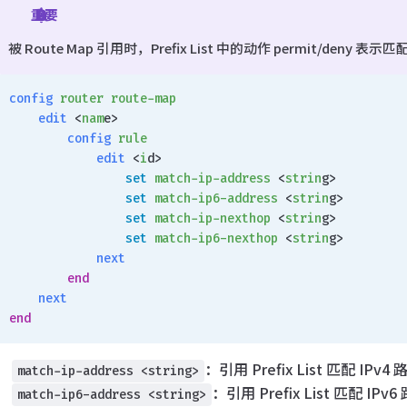
重要
被 Route Map 引用时，Prefix List 中的动作 permit/den
config
 router
 route-map
    edit
 <
nam
e>
        config
 rule
            edit
 <
i
d>
                set
 match-ip-address
 <
strin
g>
                set
 match-ip6-address
 <
strin
g>
                set
 match-ip-nexthop
 <
strin
g>
                set
 match-ip6-nexthop
 <
strin
g>
            next
        end
    next
end
：引用 Prefix List 匹配 IPv
match-ip-address <string>
：引用 Prefix List 匹配 IP
match-ip6-address <string>