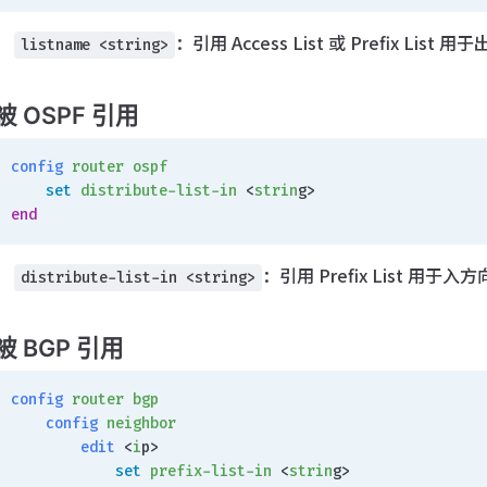
：引用 Access List 或 Prefix Lis
listname <string>
被 OSPF 引用
config
 router
 ospf
    set
 distribute-list-in
 <
strin
g>
end
：引用 Prefix List 用于
distribute-list-in <string>
被 BGP 引用
config
 router
 bgp
    config
 neighbor
        edit
 <
i
p>
            set
 prefix-list-in
 <
strin
g>