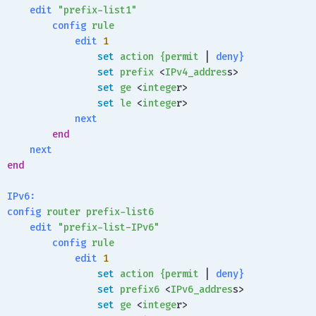
    edit
 "prefix-list1"
        config
 rule
            edit
 1
                set
 action
 {permit
 | 
deny}
                set
 prefix
 <
IPv4_addres
s>
                set
 ge
 <
intege
r>
                set
 le
 <
intege
r>
            next
        end
    next
end
IPv6:
config
 router
 prefix-list6
    edit
 "prefix-list-IPv6"
        config
 rule
            edit
 1
                set
 action
 {permit
 | 
deny}
                set
 prefix6
 <
IPv6_addres
s>
                set
 ge
 <
intege
r>