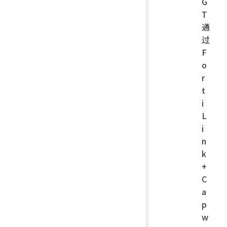
G
T
通
过
F
o
r
t
i
L
i
n
k
+
C
a
p
w