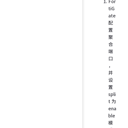
For
tiG
ate
配
置
聚
合
端
口
，
并
设
置
spli
t 为
ena
ble
模