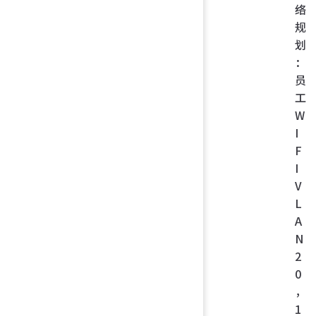
络
规
划
：
员
工
W
I
F
I
V
L
A
N
2
0
，
1