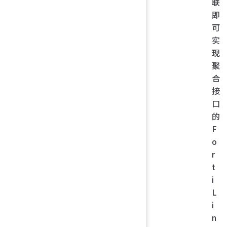
联
即
可
实
现
聚
合
接
口
的
F
o
r
t
i
L
i
n