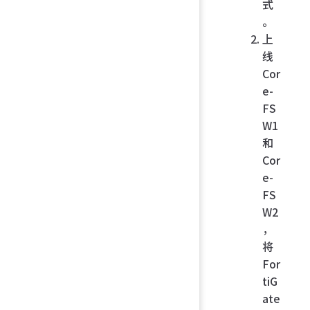
式
。
上
线
Cor
e-
FS
W1
和
Cor
e-
FS
W2
，
将
For
tiG
ate