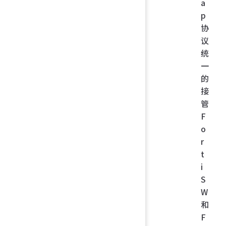
a
p
协
议
统
一
的
接
管
F
o
r
t
i
S
W
和
F