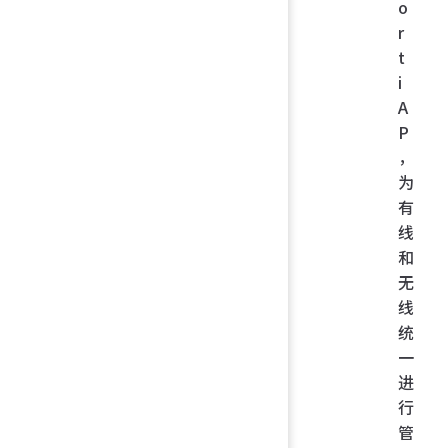
o
r
t
i
A
P
，
为
有
线
和
无
线
统
一
进
行
管