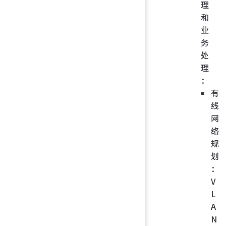
理
和
业
务
处
理
：
有
线
网
络
规
划
：
V
L
A
N