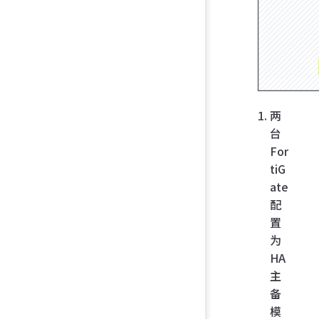
两
台
For
tiG
ate
配
置
为
HA
主
备
模