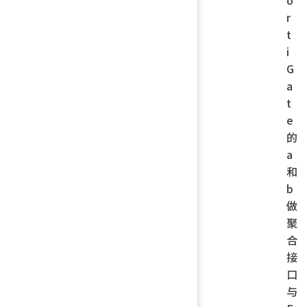
o
r
t
i
G
a
t
e
的
a
和
b
做
聚
合
接
口
与