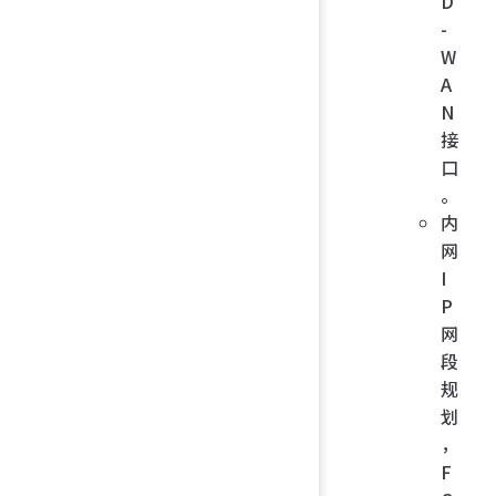
D
-
W
A
N
接
口
。
内
网
I
P
网
段
规
划
，
F