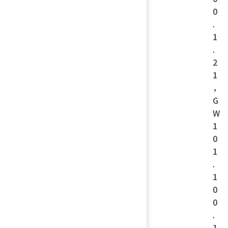
0
.
1
.
2
1
，
G
W
1
0
1
.
1
0
0
.
1