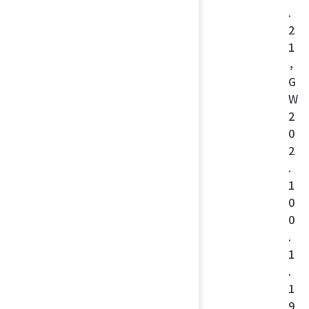
.
2
1
，
G
W
2
0
2
.
1
0
0
.
1
.
1
9