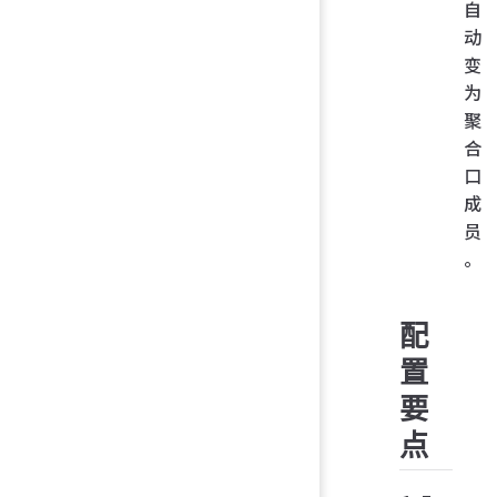
自
动
变
为
聚
合
口
成
员
。
配
置
要
点