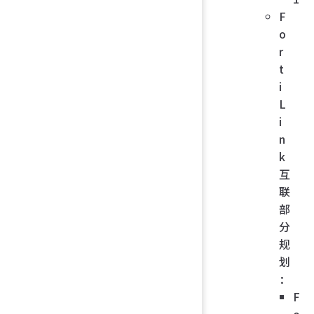
F
o
r
t
i
L
i
n
k
互
联
部
分
规
划
：
F