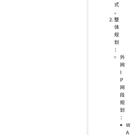
式
。
整
体
规
划
：
外
网
I
P
网
段
规
划
：
W
A