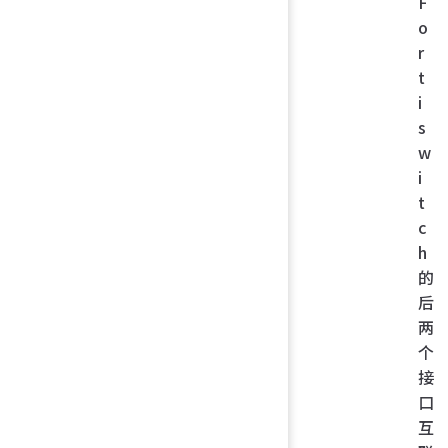
F
o
r
t
i
s
w
i
t
c
h
的
后
两
个
接
口
互