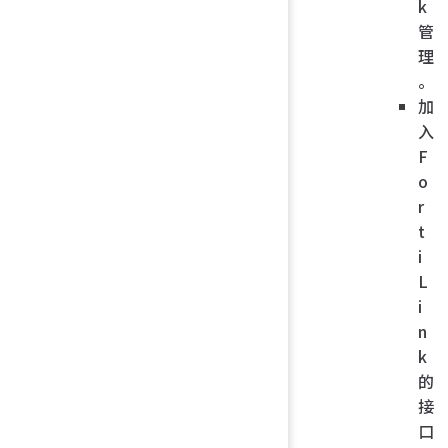
k
管
理
。
加
入
F
o
r
t
i
L
i
n
k
的
接
口