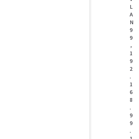
L
A
N
9
9
，
1
9
2
.
1
6
8
.
9
9
.
1