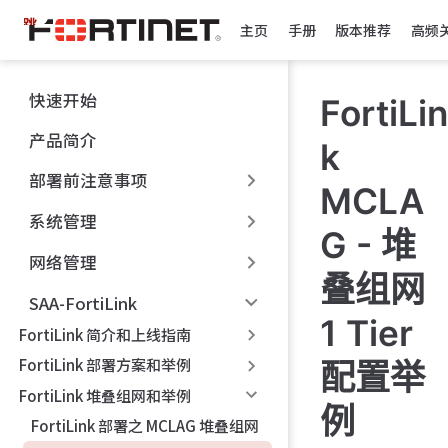
跳
主页
手册
版本推荐
高频
至
主
要
快速开始
FortiLin
內
容
产品简介
k
部署前注意事项
MCLA
系统管理
G - 堆
网络管理
叠组网
SAA-FortiLink
1 Tier
FortiLink 简介和上线指南
FortiLink 部署方案和举例
配置举
FortiLink 堆叠组网和举例
例
FortiLink 部署之 MCLAG 堆叠组网