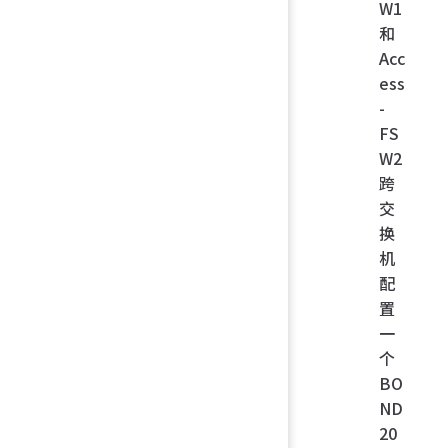
W1
和
Acc
ess
-
FS
W2
跨
交
换
机
配
置
一
个
BO
ND
20