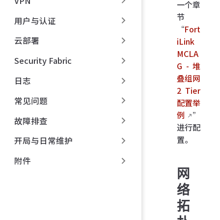
VPN
一个章
节
用户与认证
“
Fort
云部署
iLink
MCLA
Security Fabric
G - 堆
叠组网
日志
2 Tier
常见问题
配置举
例
”
故障排查
进行配
置。
开局与日常维护
附件
网
络
拓