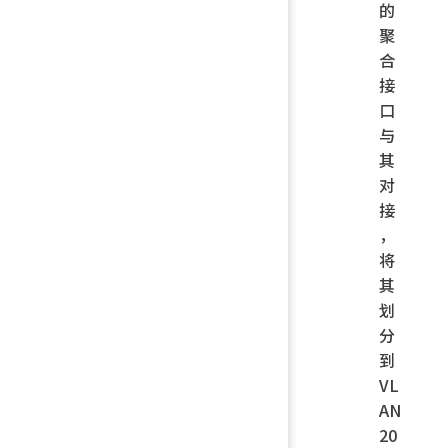
的
聚
合
接
口
与
其
对
接
，
将
其
划
分
到
VL
AN
20