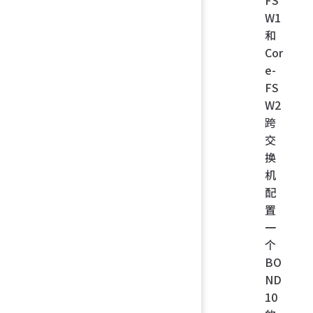
W1
和
Cor
e-
FS
W2
跨
交
换
机
配
置
一
个
BO
ND
10