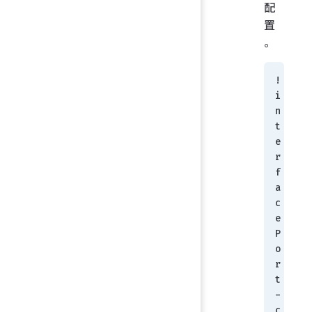
配
置
。
!
i
n
t
e
r
f
a
c
e 
P
o
r
t
-
c