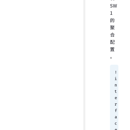
SW
1
的
聚
合
配
置
。
!
i
n
t
e
r
f
a
c
e 