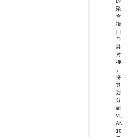
的
聚
合
接
口
与
其
对
接
，
将
其
划
分
到
VL
AN
10