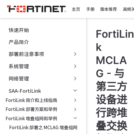
跳
主页
手册
版本推荐
高频
至
主
要
快速开始
FortiLin
內
容
产品简介
k
部署前注意事项
MCLA
系统管理
G - 与
网络管理
第三方
SAA-FortiLink
设备进
FortiLink 简介和上线指南
FortiLink 部署方案和举例
行跨堆
FortiLink 堆叠组网和举例
叠交换
FortiLink 部署之 MCLAG 堆叠组网