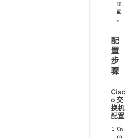
里
面
。
配
置
步
骤
Cisc
o 交
换机
配置
Cis
co