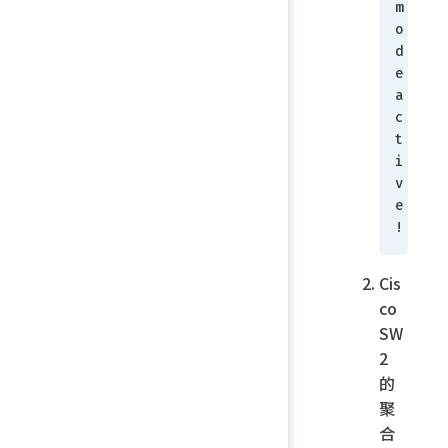
m
o
d
e 
a
c
t
i
v
e
!
Cis
co
SW
2
的
聚
合