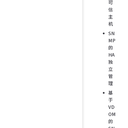
可
信
主
机
SN
MP
的
HA
独
立
管
理
基
于
VD
OM
的