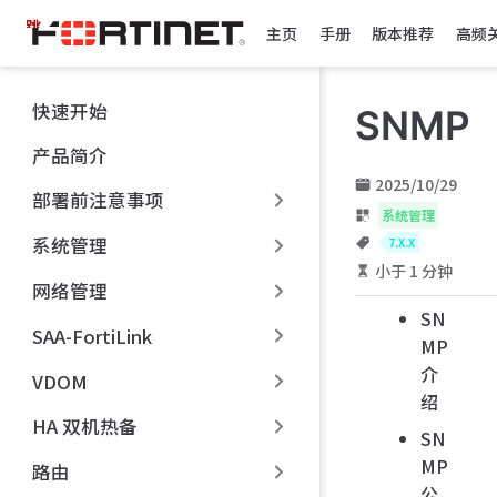
跳
主页
手册
版本推荐
高频
至
主
要
快速开始
SNMP
內
容
产品简介
2025/10/29
部署前注意事项
系统管理
系统管理
7.X.X
小于 1 分钟
网络管理
SN
SAA-FortiLink
MP
介
VDOM
绍
HA 双机热备
SN
MP
路由
公