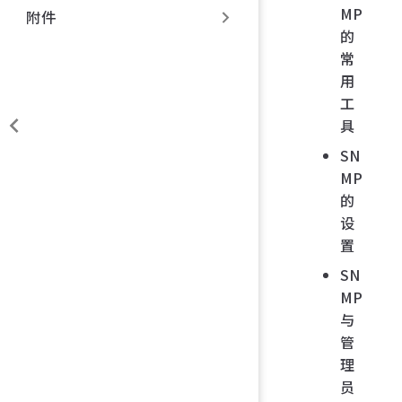
MP
附件
的
常
用
工
具
SN
MP
的
设
置
SN
MP
与
管
理
员