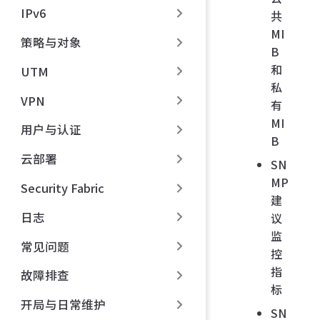
IPv6
共
MI
策略与对象
B
和
UTM
私
VPN
有
MI
用户与认证
B
云部署
SN
MP
Security Fabric
建
日志
议
监
常见问题
控
指
故障排查
标
开局与日常维护
SN