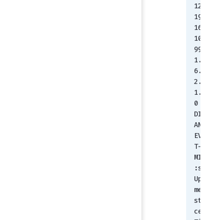
123# 
192.
168.
100.
99 
1.3.
6.1.
2.1.
1.3.
0
DISM
AN-
EVEN
T-
MIB:
:sys
UpTi
meIn
stan
ce = 