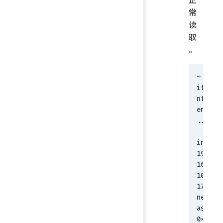
常
读
取
。
~ > 
ifco
nfig 
en7
...
inet 
192.
168.
100.
177 
netm
ask 
0xff