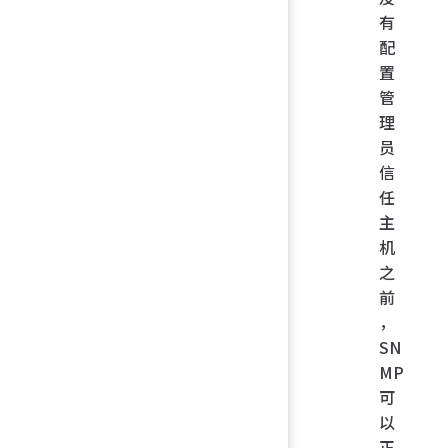
有
配
置
管
理
员
信
任
主
机
之
前
，
SN
MP
可
以
正