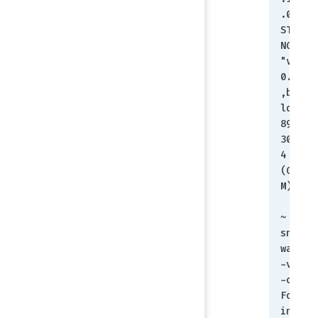
.0 = 
STRI
NG: 
"v7.
0.11
,bui
ld04
89,2
3031
4 
(GA.
M)"
~ > 
snmp
walk 
-v2c 
-c 
Fort
inet