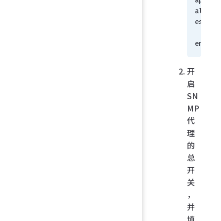
append 
allowa
ess sn
    n
end
开
启
SN
MP
代
理
的
总
开
关
，
并
填