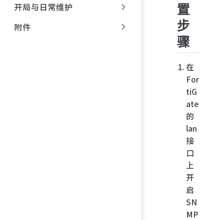
开局与日常维护
置
步
附件
骤
在
For
tiG
ate
的
lan
接
口
上
开
启
SN
MP