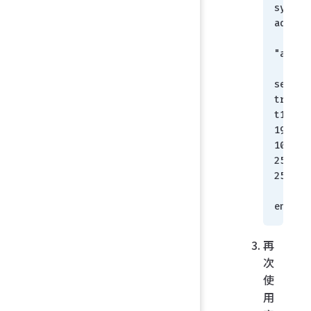
system 
admin
    edit 
"admin
set 
trusth
t1 
192.16
100.178
255.25
255.25
    n
end
再
次
使
用