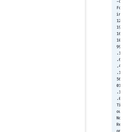
-c 
Fort
inet
123# 
192.
168.
100.
99 
.1.3
.6.1
.4.1
.123
56.1
01.4
.1.1
.0
Time
out: 
No 
Resp
onse 