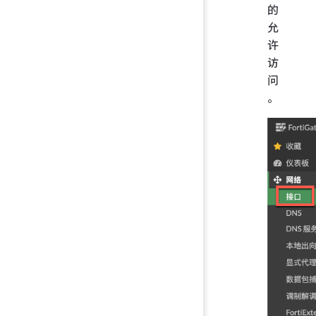
的
允
许
访
问
。