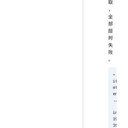
取
，
全
部
超
时
失
败
。
~ > 
ifco
nfig 
en7
...
inet 
192.
168.