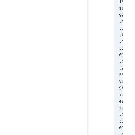
168.
100.
99 
.1.3
.6.1
.4.1
.123
56.1
01.4
.1.1
.0
SNMP
v2-
SMI:
:ent
erpr
ises
.123
56.1
01.4
.1.1