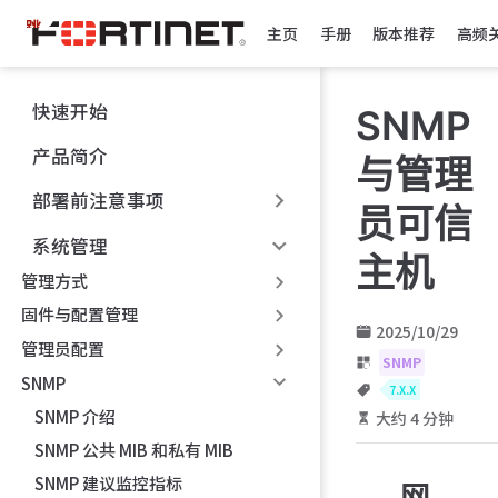
跳
主页
手册
版本推荐
高频
至
主
要
快速开始
SNMP
內
容
产品简介
与管理
部署前注意事项
员可信
系统管理
主机
管理方式
固件与配置管理
2025/10/29
管理员配置
SNMP
SNMP
7.X.X
SNMP 介绍
大约 4 分钟
SNMP 公共 MIB 和私有 MIB
SNMP 建议监控指标
网