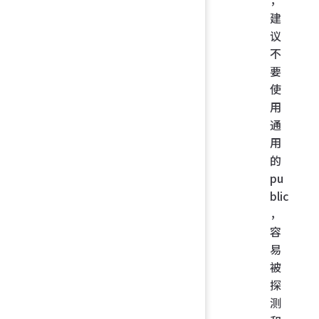
建
议
不
要
使
用
通
用
的
pu
blic
，
容
易
被
探
测