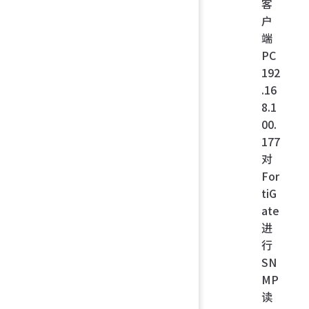
客
户
端
PC
192
.16
8.1
00.
177
对
For
tiG
ate
进
行
SN
MP
读