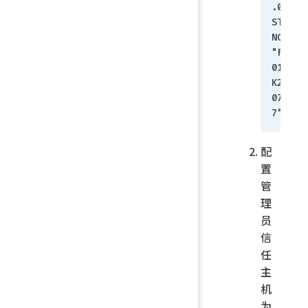
.0 = 
STRI
NG: 
"FG1
01FT
K200
0763
7"
配
置
管
理
员
信
任
主
机
为