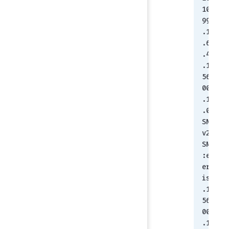
100.
99 
.1.3
.6.1
.4.1
.123
56.1
00.1
.1.1
.0
SNMP
v2-
SMI:
:ent
erpr
ises
.123
56.1
00.1
.1.1