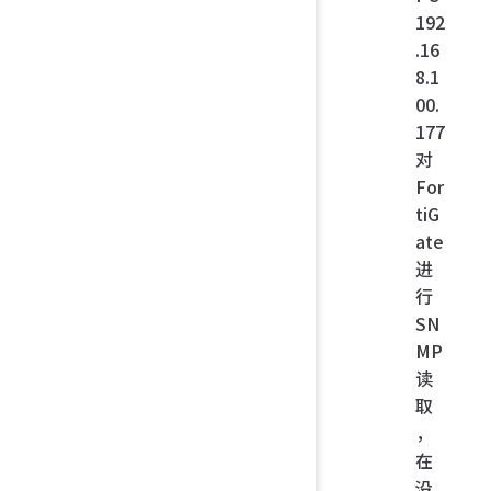
192
.16
8.1
00.
177
对
For
tiG
ate
进
行
SN
MP
读
取
，
在
没