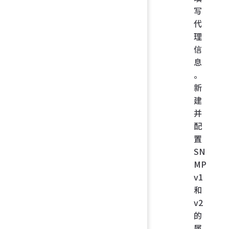
写
代
理
信
息
。
新
建
并
配
置
SN
MP
v1
和
v2
的
属