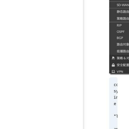
config 
system 
interf
e
    edit 
"lan"