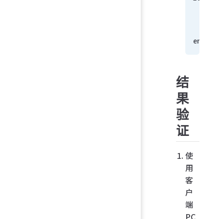
    n
end
结
果
验
证
使
用
客
户
端
PC