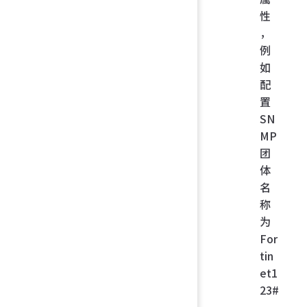
性
，
例
如
配
置
SN
MP
团
体
名
称
为
For
tin
et1
23#
，